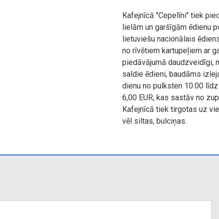
Kafejnīcā "Cepelīni" tiek pi
lielām un garšīgām ēdienu p
lietuviešu nacionālais ēdien
no rīvētiem kartupeļiem ar g
piedāvājumā daudzveidīgi, n
saldie ēdieni, baudāms izle
dienu no pulksten 10.00 līd
6,00 EUR, kas sastāv no zupa
Kafejnīcā tiek tirgotas uz v
vēl siltas, bulciņas.