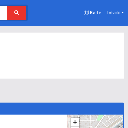
Karte
Latviski
+