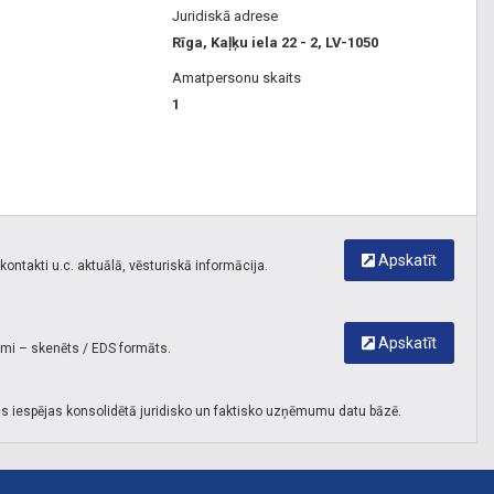
Juridiskā adrese
Rīga, Kaļķu iela 22 - 2, LV-1050
Amatpersonu skaits
1
Apskatīt
ontakti u.c. aktuālā, vēsturiskā informācija.
Apskatīt
umi – skenēts / EDS formāts.
s iespējas konsolidētā juridisko un faktisko uzņēmumu datu bāzē.