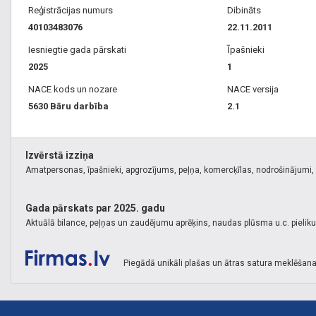
Reģistrācijas numurs
Dibināts
40103483076
22.11.2011
Iesniegtie gada pārskati
Īpašnieki
2025
1
NACE kods un nozare
NACE versija
5630 Bāru darbība
2.1
Izvērstā izziņa
Amatpersonas, īpašnieki, apgrozījums, peļņa, komercķīlas, nodrošinājumi, k
Gada pārskats par 2025. gadu
Aktuālā bilance, peļņas un zaudējumu aprēķins, naudas plūsma u.c. pielik
Piegādā unikāli plašas un ātras satura meklēšana