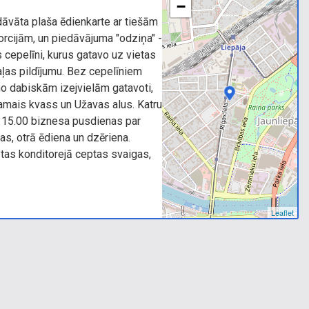
−
edāvāta plaša ēdienkarte ar tiešām
orcijām, un piedāvājuma "odziņa" -
s cepelīni, kurus gatavo uz vietas
aļas pildījumu. Bez cepelīniem
o dabiskām izejvielām gatavoti,
jamais kvass un Užavas alus. Katru
z 15.00 biznesa pusdienas par
s, otrā ēdiena un dzēriena.
ietas konditorejā ceptas svaigas,
Leaflet