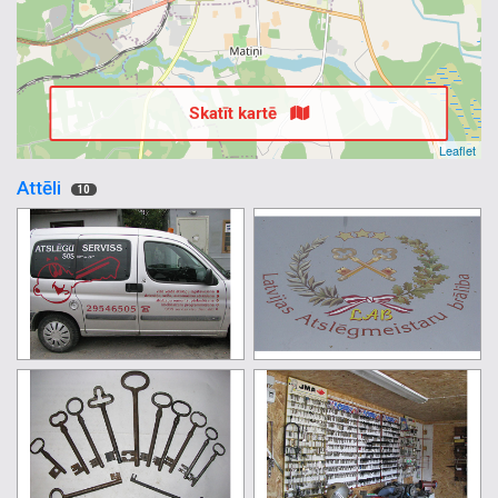
Skatīt kartē
Leaflet
Attēli
10