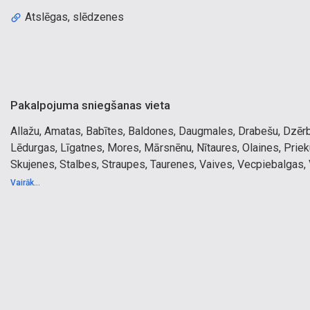
Atslēgas, slēdzenes
Pakalpojuma sniegšanas vieta
Allažu, Amatas, Babītes, Baldones, Daugmales, Drabešu, Dzērb
Lēdurgas, Līgatnes, Mores, Mārsnēnu, Nītaures, Olaines, Prieku
Skujenes, Stalbes, Straupes, Taurenes, Vaives, Vecpiebalgas,
Līgatne, Olaine, Rīga, Sigulda
Vairāk...