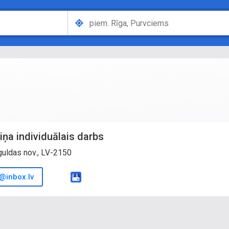
iņa individuālais darbs
guldas nov., LV-2150
@inbox.lv