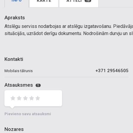
INFO
KARTE
ATTĒLI
10
Apraksts
Atslēgu serviss nodarbojas ar atslēgu izgatavošanu. Piedāvāj
situācijās, uzrādot derīgu dokumentu. Nodrošinām durvju un sl
Kontakti
+371 29546505
Mobilais tālrunis
Atsauksmes
1
Pievieno savu atsauksmi
Nozares