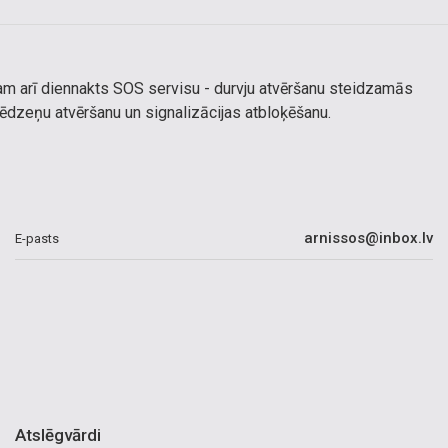
am arī diennakts SOS servisu - durvju atvēršanu steidzamās
ēdzeņu atvēršanu un signalizācijas atbloķēšanu.
arnissos@inbox.lv
E-pasts
Atslēgvārdi