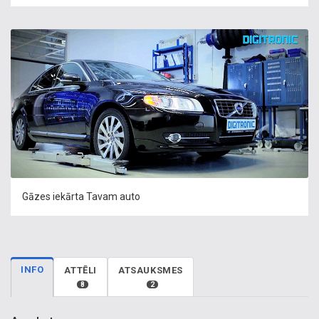
Gāzes iekārta Tavam auto
INFO
ATTĒLI
ATSAUKSMES
8
2