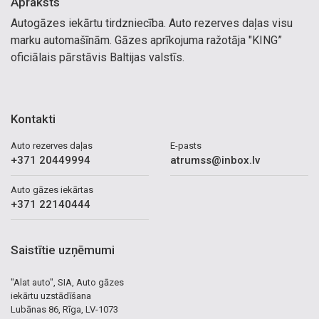
Apraksts
Autogāzes iekārtu tirdzniecība. Auto rezerves daļas visu
marku automašīnām. Gāzes aprīkojuma ražotāja "KING”
oficiālais pārstāvis Baltijas valstīs.
Kontakti
Auto rezerves daļas
E-pasts
+371 20449994
atrumss@inbox.lv
Auto gāzes iekārtas
+371 22140444
Saistītie uzņēmumi
"Alat auto", SIA, Auto gāzes
iekārtu uzstādīšana
Lubānas 86, Rīga, LV-1073