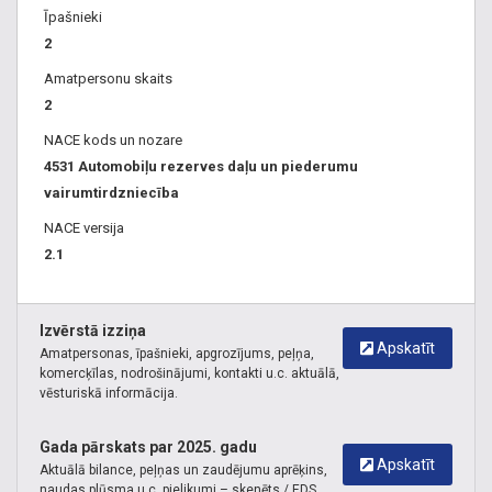
Autoserviss, Iekārta, filtri, centrs, serviss, Jelgava, Ogre,
Īpašnieki
Jūrmala, Turbīnas tīrīšana, Turbīna, EGR VĀRSTS, Egr vārsta
2
tīrīšana
Amatpersonu skaits
Auto rezerves daļu tirdzniecība Šķirotava
,
Auto rezerves
2
daļas Šķirotava
,
Auto gāzes centrs Šķirotava
,
Auto gāzes
NACE kods un nozare
iekārtas rezerves daļas Šķirotava
,
Auto gāzes iekārtas
4531 Automobiļu rezerves daļu un piederumu
Šķirotava
vairumtirdzniecība
NACE versija
2.1
Izvērstā izziņa
Apskatīt
Amatpersonas, īpašnieki, apgrozījums, peļņa,
komercķīlas, nodrošinājumi, kontakti u.c. aktuālā,
vēsturiskā informācija.
Gada pārskats par 2025. gadu
Apskatīt
Aktuālā bilance, peļņas un zaudējumu aprēķins,
naudas plūsma u.c. pielikumi – skenēts / EDS