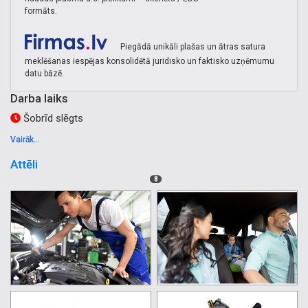
formāts.
Piegādā unikāli plašas un ātras satura
meklēšanas iespējas konsolidētā juridisko un faktisko uzņēmumu
datu bāzē.
Darba laiks
Šobrīd slēgts
Vairāk...
Attēli
8