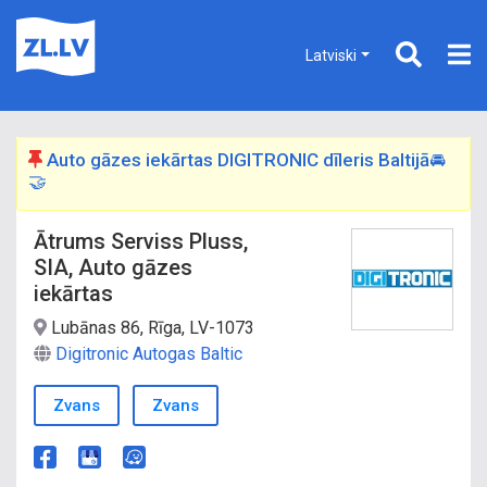
Latviski
Auto gāzes iekārtas DIGITRONIC dīleris Baltijā🚘
🤝
Ātrums Serviss Pluss,
SIA, Auto gāzes
iekārtas
Lubānas 86, Rīga, LV-1073
Digitronic Autogas Baltic
Zvans
Zvans