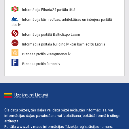
Informācija Pilseta24 portālu tīklā
Informācija būvniecības, arhitektūras un interjera portālā
abc.lv
Informācija portālā BalticExport.com
Informācija portālā building.lv - par būvniecību Latvijā
Biznesa profils visaigimenei.lv
Biznesa profils firmas.lv
Uzņēmumi Lietuvā
Šīs datu bāzes, tās daļas vai datu bāzē iekļautās informācijas, vai
informācijas daļas pavairošana vai izplatīšana jebkādā formā ir stingri
aizliegta.
Portāla www.zl.lv masu informācijas līdzekļa reģistrācijas numurs: