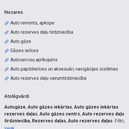
Nozares
Auto remonts, apkope
Auto rezerves daļu tirdzniecība
Auto gāze
Gāzes ierīces
Autoservisu aprīkojums
Auto papildierīces un aksesuāri; navigācijas sistēmas
Auto rezerves daļu vairumtirdzniecība
Atslēgvārdi
Autogāze
,
Auto gāzes iekārtas
,
Auto gāzes iekārtas
rezerves daļas
,
Auto gāzes centrs
,
Auto rezerves daļu
tirdzniecība
,
Rezerves daļas
,
Auto rezerves daļas
. Filtri,
reduktors, reduktori, sprauslu bloks, sprauslas, Iekārtas,
Vairāk...