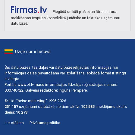
Piegādā unikāli plašas un ātras satura
meklēšanas iespējas konsolidētā juridisko un faktisko uzņēmumu
datu bāzē.
Uzņēmumi Lietuvā
Šīs datu bāzes, tās daļas vai datu bāzē iekļautās informācijas, vai
informācijas daļas pavairošana vai izplatīšana jebkādā formā ir stingri
aizliegta.
Portāla www.zl.lv masu informācijas līdzekļa reģistrācijas numurs:
000740422. Galvenā redaktore: Ingūna Pempere.
© Ltd. "heise marketing" 1996-2026.
251 157
uzņēmumi datubāzē, no tiem aktīvi:
102 585
, meklējumu skaits
dienā:
10 273
Lietotājiem
Privātuma politika