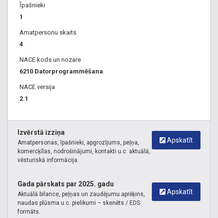
Īpašnieki
1
Amatpersonu skaits
4
NACE kods un nozare
6210 Datorprogrammēšana
NACE versija
2.1
Izvērstā izziņa
Apskatīt
Amatpersonas, īpašnieki, apgrozījums, peļņa,
komercķīlas, nodrošinājumi, kontakti u.c. aktuālā,
vēsturiskā informācija.
Gada pārskats par 2025. gadu
Apskatīt
Aktuālā bilance, peļņas un zaudējumu aprēķins,
naudas plūsma u.c. pielikumi – skenēts / EDS
formāts.