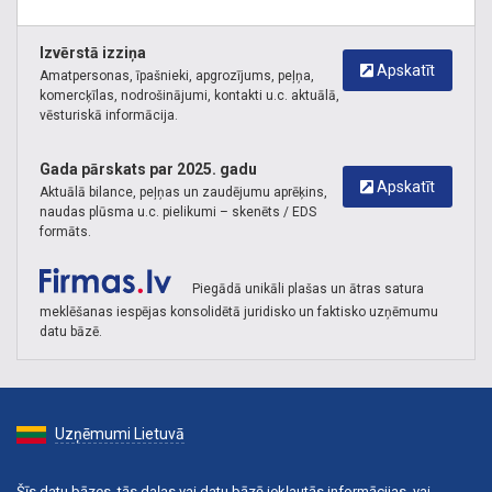
Izvērstā izziņa
Apskatīt
Amatpersonas, īpašnieki, apgrozījums, peļņa,
komercķīlas, nodrošinājumi, kontakti u.c. aktuālā,
vēsturiskā informācija.
Gada pārskats par 2025. gadu
Apskatīt
Aktuālā bilance, peļņas un zaudējumu aprēķins,
naudas plūsma u.c. pielikumi – skenēts / EDS
formāts.
Piegādā unikāli plašas un ātras satura
meklēšanas iespējas konsolidētā juridisko un faktisko uzņēmumu
datu bāzē.
Uzņēmumi Lietuvā
Šīs datu bāzes, tās daļas vai datu bāzē iekļautās informācijas, vai