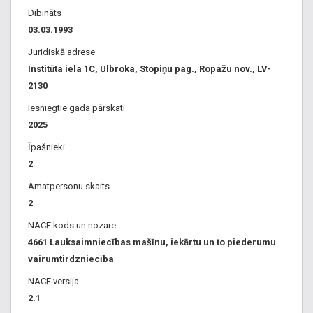
Dibināts
03.03.1993
Juridiskā adrese
Institūta iela 1C, Ulbroka, Stopiņu pag., Ropažu nov., LV-
2130
Iesniegtie gada pārskati
2025
Īpašnieki
2
Amatpersonu skaits
2
NACE kods un nozare
4661 Lauksaimniecības mašīnu, iekārtu un to piederumu
vairumtirdzniecība
NACE versija
2.1