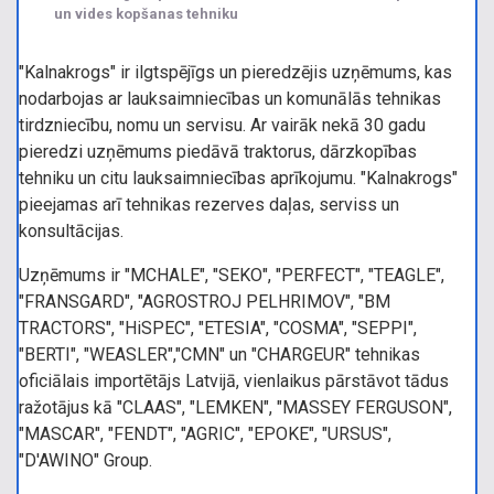
un vides kopšanas tehniku
"Kalnakrogs" ir ilgtspējīgs un pieredzējis uzņēmums, kas
nodarbojas ar lauksaimniecības un komunālās tehnikas
tirdzniecību, nomu un servisu. Ar vairāk nekā 30 gadu
pieredzi uzņēmums piedāvā traktorus, dārzkopības
tehniku un citu lauksaimniecības aprīkojumu. "Kalnakrogs"
pieejamas arī tehnikas rezerves daļas, serviss un
konsultācijas.
Uzņēmums ir "MCHALE", "SEKO", "PERFECT", "TEAGLE",
"FRANSGARD", "AGROSTROJ PELHRIMOV", "BM
TRACTORS", "HiSPEC", "ETESIA", "COSMA", "SEPPI",
"BERTI", "WEASLER","CMN" un "CHARGEUR" tehnikas
oficiālais importētājs Latvijā, vienlaikus pārstāvot tādus
ražotājus kā "CLAAS", "LEMKEN", "MASSEY FERGUSON",
"MASCAR", "FENDT", "AGRIC", "EPOKE", "URSUS",
"D'AWINO" Group.