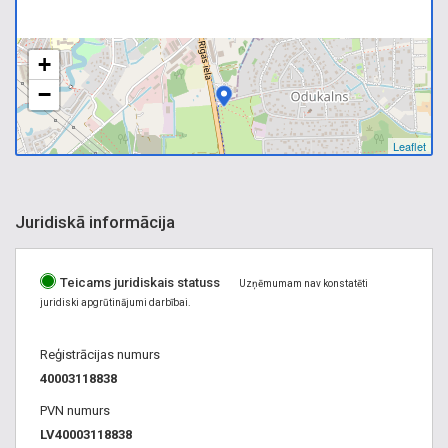
+
−
Leaflet
Juridiskā informācija
Teicams juridiskais statuss
Uzņēmumam nav konstatēti
juridiski apgrūtinājumi darbībai.
Reģistrācijas numurs
40003118838
PVN numurs
LV40003118838