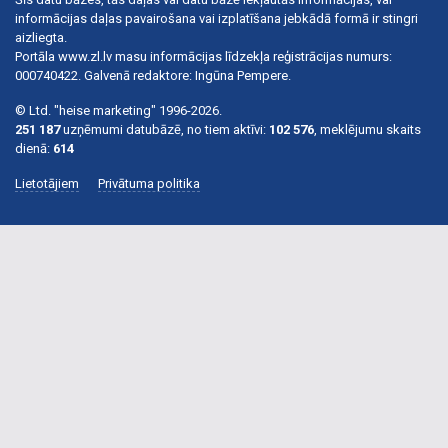
informācijas daļas pavairošana vai izplatīšana jebkādā formā ir stingri
aizliegta.
Portāla www.zl.lv masu informācijas līdzekļa reģistrācijas numurs:
000740422. Galvenā redaktore: Ingūna Pempere.
© Ltd. "heise marketing" 1996-2026.
251 187
uzņēmumi datubāzē, no tiem aktīvi:
102 576
, meklējumu skaits
dienā:
614
Lietotājiem
Privātuma politika