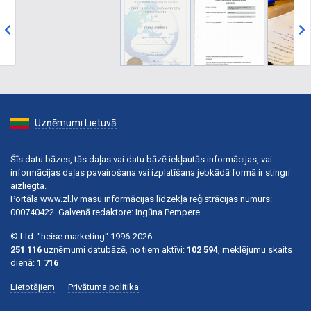
Uzņēmumi Lietuvā
Šīs datu bāzes, tās daļas vai datu bāzē iekļautās informācijas, vai
informācijas daļas pavairošana vai izplatīšana jebkādā formā ir stingri
aizliegta.
Portāla www.zl.lv masu informācijas līdzekļa reģistrācijas numurs:
000740422. Galvenā redaktore: Ingūna Pempere.
© Ltd. "heise marketing" 1996-2026.
251 116
uzņēmumi datubāzē, no tiem aktīvi:
102 594
, meklējumu skaits
dienā:
1 716
Lietotājiem
Privātuma politika