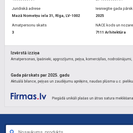
Juridiskā adrese
Iesniegtie gada pārsk
Mazā Nometņu iela 31, Rīga, LV-1002
2025
Amatpersonu skaits
NACE kods un nozare
3
7111 Arhitektūra
Izvērstā izziņa
Amatpersonas, īpašnieki, apgrozījums, peļņa, komercķīlas, nodrošinājumi, k
Gada pārskats par 2025. gadu
Aktuālā bilance, peļņas un zaudējumu aprēķins, naudas plūsma u.c. pielik
Piegādā unikāli plašas un ātras satura meklēšana