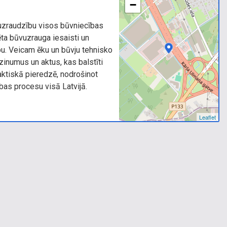
−
zraudzību visos būvniecības
ta būvuzrauga iesaisti un
bu. Veicam ēku un būvju tehnisko
inumus un aktus, kas balstīti
aktiskā pieredzē, nodrošinot
ības procesu visā Latvijā.
Leaflet