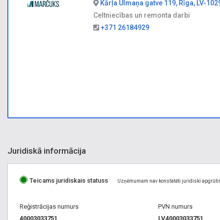
Kārļa Ulmaņa gatve 119, Rīga, LV-102
Celtniecības un remonta darbi
+371 26184929
Juridiskā informācija
Teicams juridiskais statuss
Uzņēmumam nav konstatēti juridiski apgrūti
Reģistrācijas numurs
PVN numurs
40003033751
LV40003033751