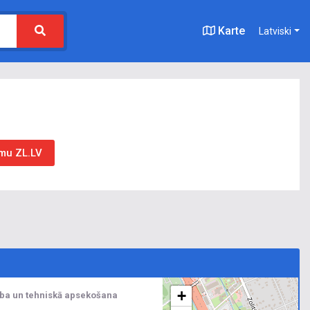
Karte
Latviski
umu ZL.LV
+
ba un tehniskā apsekošana