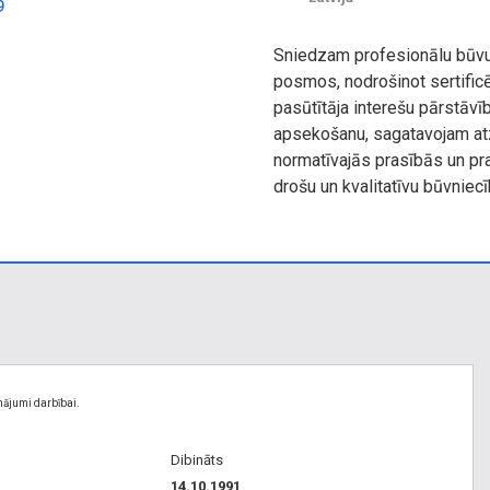
9
Sniedzam profesionālu būvu
posmos, nodrošinot sertificē
pasūtītāja interešu pārstāvī
apsekošanu, sagatavojam atz
normatīvajās prasībās un pr
drošu un kvalitatīvu būvniec
nājumi darbībai.
Dibināts
14.10.1991