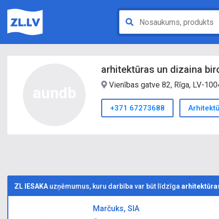
arhitektūras un dizaina bi
Vienības gatve 82, Rīga, LV-100
aundb
+371 67273688
Arhitekt
ZL IESAKA
uzņēmumus, kuru darbība var būt līdzīga
arhitektūra
Marčuks, SIA