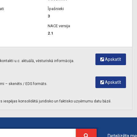
ati
Īpašnieki
3
NACE versija
2.1
Apskatīt
ontakti u.c. aktuālā, vēsturiskā informācija.
Apskatīt
umi – skenēts / EDS formāts.
s iespējas konsolidētā juridisko un faktisko uzņēmumu datu bāzē.
Detalizēta me