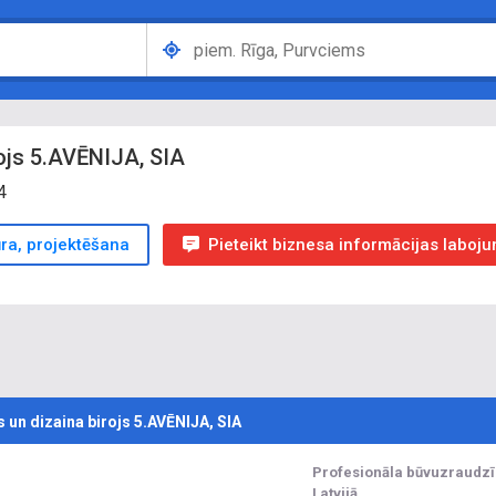
rojs 5.AVĒNIJA, SIA
4
ūra, projektēšana
Pieteikt biznesa informācijas laboj
s un dizaina birojs 5.AVĒNIJA, SIA
Profesionāla būvuzraudzī
Latvijā