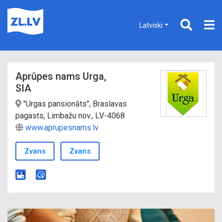
Latviski
Aprūpes nams Urga,
SIA
"Urgas pansionāts", Braslavas
pagasts, Limbažu nov., LV-4068
www.aprupesnams.lv
Zvans
Zvans