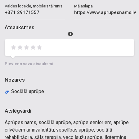
Valdes locekle, mobilais tālrunis
Mājaslapa
+371 29171557
https://www.aprupesnams.lv
Atsauksmes
1
Pievieno savu atsauksmi
Nozares
Sociālā aprūpe
Atslēgvārdi
Aprūpes nams, sociālā aprūpe, aprūpe senioriem, aprūpe
cilvēkiem ar invaliditāti, veselības aprūpe, sociālā
rehabilitācija, sāls terapija, veco ļaužu aprūpe, ilgtermiņa