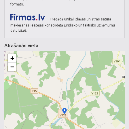
formāts.
Piegādā unikāli plašas un ātras satura
meklēšanas iespējas konsolidētā juridisko un faktisko uzņēmumu
datu bāzē.
Atrašanās vieta
+
−