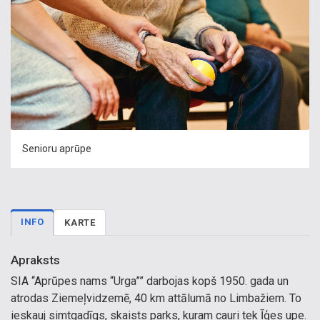
Senioru aprūpe
INFO
KARTE
Apraksts
SIA “Aprūpes nams “Urga”” darbojas kopš 1950. gada un
atrodas Ziemeļvidzemē, 40 km attālumā no Limbažiem. To
ieskauj simtgadīgs, skaists parks, kuram cauri tek Īģes upe.