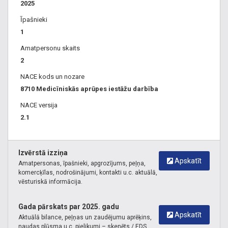
2025
Īpašnieki
1
Amatpersonu skaits
2
NACE kods un nozare
8710 Medicīniskās aprūpes iestāžu darbība
NACE versija
2.1
Izvērstā izziņa
Apskatīt
Amatpersonas, īpašnieki, apgrozījums, peļņa,
komercķīlas, nodrošinājumi, kontakti u.c. aktuālā,
vēsturiskā informācija.
Gada pārskats par 2025. gadu
Apskatīt
Aktuālā bilance, peļņas un zaudējumu aprēķins,
naudas plūsma u.c. pielikumi – skenēts / EDS