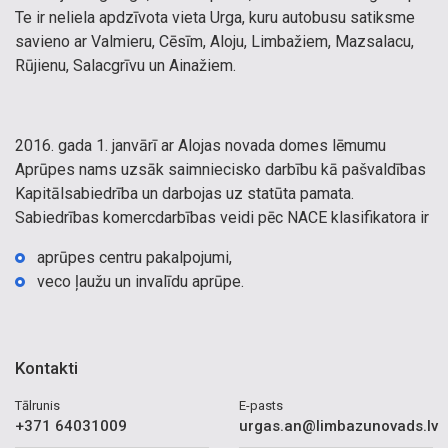
Te ir neliela apdzīvota vieta Urga, kuru autobusu satiksme
savieno ar Valmieru, Cēsīm, Aloju, Limbažiem, Mazsalacu,
Rūjienu, Salacgrīvu un Ainažiem.
2016. gada 1. janvārī ar Alojas novada domes lēmumu
Aprūpes nams uzsāk saimniecisko darbību kā pašvaldības
Kapitālsabiedrība un darbojas uz statūta pamata.
Sabiedrības komercdarbības veidi pēc NACE klasifikatora ir
aprūpes centru pakalpojumi,
veco ļaužu un invalīdu aprūpe.
Kontakti
Tālrunis
E-pasts
+371 64031009
urgas.an@limbazunovads.lv