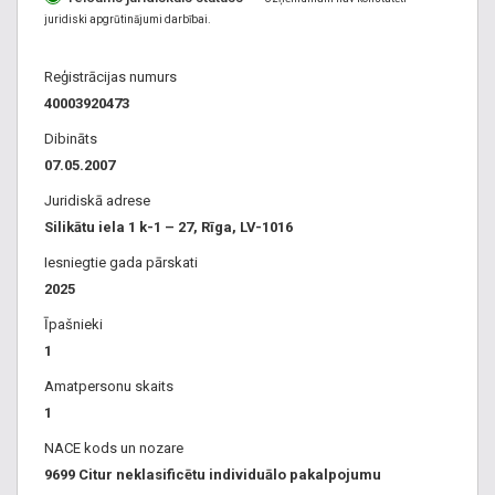
šūšana, drēbnieks, drēbnieki. Gultas veļas izstrādājumi:
juridiski apgrūtinājumi darbībai.
palagi, virspalagi, spilvendrānas. Aizkari. Aizkaru šūšana.
Pārklāji, pārklāju šūšana. Šūt, šūšana, šuvējs, šuvēja, šuvēji.
Reģistrācijas numurs
Kažoku remonts, pāršūšana, labošana. Rāvējslēdzēji,
40003920473
rāvējslēdzēju iešūšana, šūšana. Uzvalka, uzvalku
gludināšana, bikses, kleitu, svārku, blūžu gludināšana.
Dibināts
Šūšanas darbnīca, šūšanas ateljē, apģērbu šūšana Rīgā.
07.05.2007
Juridiskā adrese
Apģērbu izgatavošana šūšana Centrs
,
Apģērbu remonts
Silikātu iela 1 k-1 – 27, Rīga, LV-1016
Centrs
,
Apģērbu šūšana Centrs
Iesniegtie gada pārskati
2025
Īpašnieki
1
Amatpersonu skaits
1
NACE kods un nozare
9699 Citur neklasificētu individuālo pakalpojumu