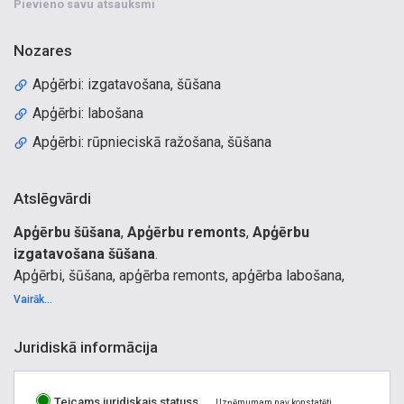
Pievieno savu atsauksmi
Nozares
Apģērbi: izgatavošana, šūšana
Apģērbi: labošana
Apģērbi: rūpnieciskā ražošana, šūšana
Atslēgvārdi
Apģērbu šūšana
,
Apģērbu remonts
,
Apģērbu
izgatavošana šūšana
.
Apģērbi, šūšana, apģērba remonts, apģērba labošana,
apģērbu labošana, apģērbu izgatavošana, gultas veļas
Vairāk...
izstrādājumi, ādas izstrādājumi, ateljē, darbnīcas. Apģērba
izgatavošana, šūšana, pārklāju šūšana, aizkaru šūšana.
Juridiskā informācija
Rāvējslēdzēju iešūšana, gludināšana. Kleitas, svārki, bikses,
blūzes, sieviešu kostīmi, virsdrēbes: mēteļi, jakas, virsjakas
Teicams juridiskais statuss
Uzņēmumam nav konstatēti