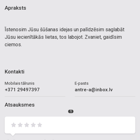
Apraksts
Īstenosim Jūsu šūšanas idejas un palīdzēsim saglabāt
Jūsu iecienītākās lietas, tos labojot. Zvaniet, gaidīsim
ciemos.
Kontakti
Mobilais tālrunis
E-pasts
+371 29497397
antre-a@inbox.lv
Atsauksmes
1