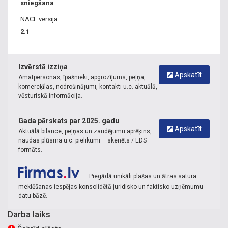
sniegšana
NACE versija
2.1
Izvērstā izziņa
Apskatīt
Amatpersonas, īpašnieki, apgrozījums, peļņa,
komercķīlas, nodrošinājumi, kontakti u.c. aktuālā,
vēsturiskā informācija.
Gada pārskats par 2025. gadu
Apskatīt
Aktuālā bilance, peļņas un zaudējumu aprēķins,
naudas plūsma u.c. pielikumi – skenēts / EDS
formāts.
Piegādā unikāli plašas un ātras satura
meklēšanas iespējas konsolidētā juridisko un faktisko uzņēmumu
datu bāzē.
Darba laiks