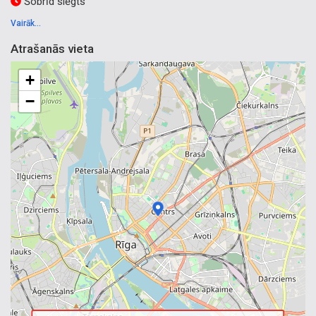
Šobrīd slēgts
Vairāk...
Atrašanās vieta
+
−