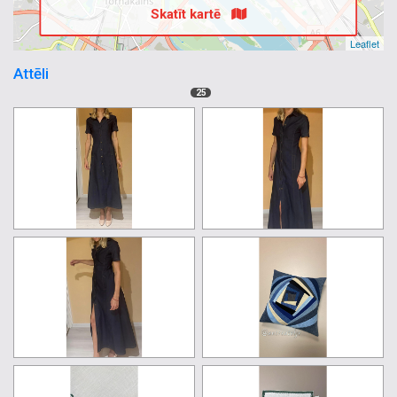
Skatīt kartē
Leaflet
Attēli
25