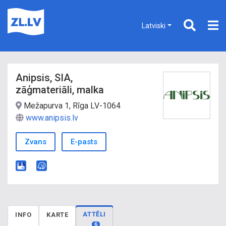
Latviski
Anipsis, SIA,
zāģmateriāli, malka
Mežapurva 1, Rīga LV-1064
www.anipsis.lv
Zvans
E-pasts
ATTĒLI
INFO
KARTE
6