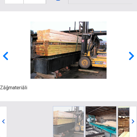
Zāģmateriāli