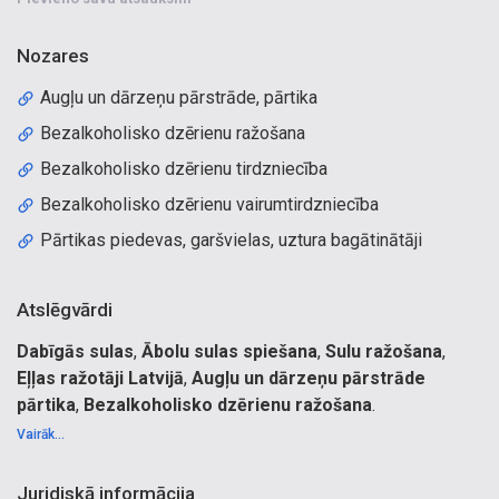
Nozares
Augļu un dārzeņu pārstrāde, pārtika
Bezalkoholisko dzērienu ražošana
Bezalkoholisko dzērienu tirdzniecība
Bezalkoholisko dzērienu vairumtirdzniecība
Pārtikas piedevas, garšvielas, uztura bagātinātāji
Atslēgvārdi
Dabīgās sulas
,
Ābolu sulas spiešana
,
Sulu ražošana
,
Eļļas ražotāji Latvijā
,
Augļu un dārzeņu pārstrāde
pārtika
,
Bezalkoholisko dzērienu ražošana
.
Ābolu sulu spiešana Ķekavā. Sulu ražotāji Latvijā. Augļu
Vairāk...
pārstrāde,
uzpirkšana, pārtika, augļu sula, sulas, ogu sulas, rabarberu
Juridiskā informācija