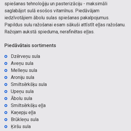
spiešanas tehnoloģiju un pasterizāciju - maksimāli
saglabājot sulā esošos vitamīnus. Piedāvājam
iedzīvotājiem ābolu sulas spiešanas pakalpojumus.
Papildus sulu ražošanai esam sākuši attīstīt eļļas ražošanu.
Ražojam aukstā spieduma, nerafinētas eļļas.
Piedāvātais sortiments
Dzērveņu sula
Aveņu sula
Melleņu sula
Aroniju sula
Smiltsērkšķu sula
Upeņu sula
Ābolu sula
Smiltsērkšķu eļļa
Kaņepju eļļa
Brūkleņu sula
Ķiršu sula