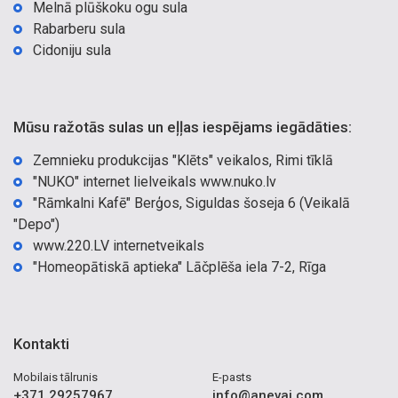
Melnā plūškoku ogu sula
Rabarberu sula
Cidoniju sula
Mūsu ražotās sulas un eļļas iespējams iegādāties:
Zemnieku produkcijas "Klēts" veikalos, Rimi tīklā
"NUKO" internet lielveikals www.nuko.lv
"Rāmkalni Kafē" Berģos, Siguldas šoseja 6 (Veikalā
"Depo")
www.220.LV internetveikals
"Homeopātiskā aptieka" Lāčplēša iela 7-2, Rīga
Kontakti
Mobilais tālrunis
E-pasts
+371 29257967
info@anevaj.com