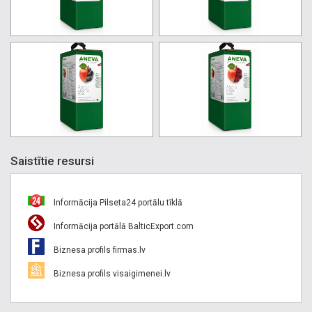
Saistītie resursi
Informācija Pilseta24 portālu tīklā
Informācija portālā BalticExport.com
Biznesa profils firmas.lv
Biznesa profils visaigimenei.lv