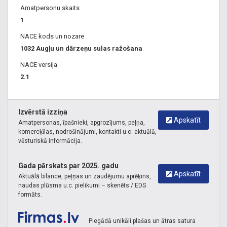
Amatpersonu skaits
bag in box,
1
pasterizācija, aukstās spiešanas tehnoloģijas, sulas no
Latvijas produktiem, ražots Latvijā, BIO sulas, eko sulas,
NACE kods un nozare
sulā esošo vitamīnu saglabāšana,atbalsti vietējos ražotājus,
1032 Augļu un dārzeņu sulas ražošana
vietējie ražotāji, pieredze, kvalitāte, kvalitatīvi produkti,
NACE versija
profesionāli darbinieki, profesionalitāte.
2.1
Izvērstā izziņa
Apskatīt
Amatpersonas, īpašnieki, apgrozījums, peļņa,
komercķīlas, nodrošinājumi, kontakti u.c. aktuālā,
vēsturiskā informācija.
Gada pārskats par 2025. gadu
Apskatīt
Aktuālā bilance, peļņas un zaudējumu aprēķins,
naudas plūsma u.c. pielikumi – skenēts / EDS
formāts.
Piegādā unikāli plašas un ātras satura