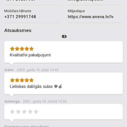
Mobilais tālrunis
Mājaslapa
+371 29991748
https://www.aneva.lv/lv
Atsauksmes
2
Kvalitatīvi pakalpojumi
Gatis
2020. gada 10. jūlijā 15:45
Lieliskas dabīgās sulas 🍓🍎
Solveiga
2021. gada 10. martā 15:30
Pievieno savu atsauksmi