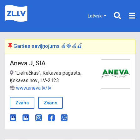
Latviski
Garšas saviļņojums 🍎🍓🍏🍒
Aneva J, SIA
"Lielručkas", Ķekavas pagasts,
Ķekavas nov., LV-2123
www.aneva.lv/lv
Zvans
Zvans