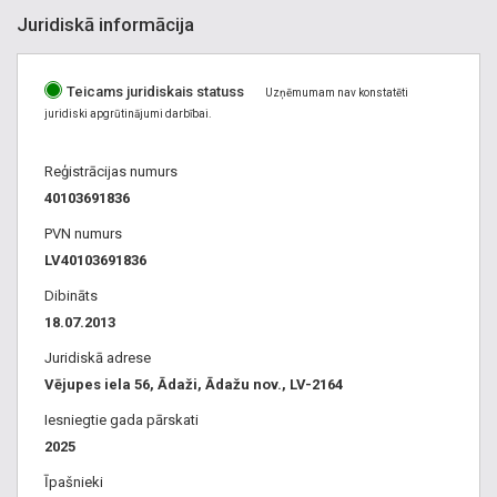
Juridiskā informācija
Teicams juridiskais statuss
Uzņēmumam nav konstatēti
juridiski apgrūtinājumi darbībai.
Reģistrācijas numurs
40103691836
PVN numurs
LV40103691836
Dibināts
18.07.2013
Juridiskā adrese
Vējupes iela 56, Ādaži, Ādažu nov., LV-2164
Iesniegtie gada pārskati
2025
Īpašnieki