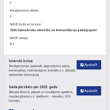
1
Amatpersonu skaits
1
NACE kods un nozare
7330 Sabiedrisko attiecību un komunikāciju pakalpojumi
NACE versija
2.1
Izvērstā izziņa
Apskatīt
Amatpersonas, īpašnieki, apgrozījums, peļņa,
komercķīlas, nodrošinājumi, kontakti u.c. aktuālā,
vēsturiskā informācija.
Gada pārskats par 2025. gadu
Apskatīt
Aktuālā bilance, peļņas un zaudējumu aprēķins,
naudas plūsma u.c. pielikumi – skenēts / EDS
formāts.