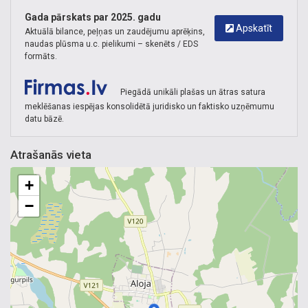
Gada pārskats par 2025. gadu
Apskatīt
Aktuālā bilance, peļņas un zaudējumu aprēķins,
naudas plūsma u.c. pielikumi – skenēts / EDS
formāts.
Piegādā unikāli plašas un ātras satura
meklēšanas iespējas konsolidētā juridisko un faktisko uzņēmumu
datu bāzē.
Atrašanās vieta
+
−