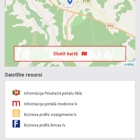
Skatīt kartē
Leaflet
Saistītie resursi
Informācija Pilseta24 portālu tīklā
Informācija portālā medicine.lv
Biznesa profils visaigimenei.lv
Biznesa profils firmas.lv