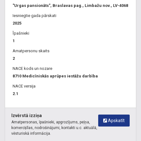
"Urgas pansionāts", Braslavas pag., Limbažu nov., LV-4068
Iesniegtie gada pārskati
2025
Īpašnieki
1
Amatpersonu skaits
2
NACE kods un nozare
8710 Medicīniskās aprūpes iestāžu darbība
NACE versija
2.1
Izvērstā izziņa
Apskatīt
Amatpersonas, īpašnieki, apgrozījums, peļņa,
komercķīlas, nodrošinājumi, kontakti u.c. aktuālā,
vēsturiskā informācija.