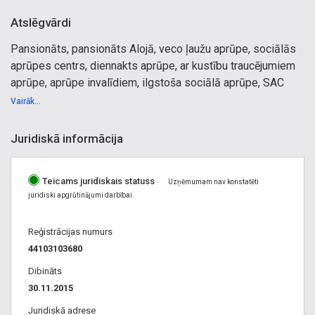
Atslēgvārdi
Pansionāts, pansionāts Alojā, veco ļaužu aprūpe, sociālās
aprūpes centrs, diennakts aprūpe, ar kustību traucējumiem
aprūpe, aprūpe invalīdiem, ilgstoša sociālā aprūpe, SAC
Vairāk...
Juridiskā informācija
Teicams juridiskais statuss
Uzņēmumam nav konstatēti
juridiski apgrūtinājumi darbībai.
Reģistrācijas numurs
44103103680
Dibināts
30.11.2015
Juridiskā adrese