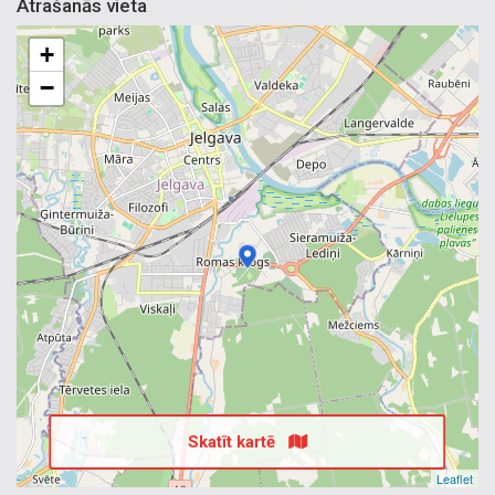
Atrašanās vieta
+
−
Skatīt kartē
Leaflet