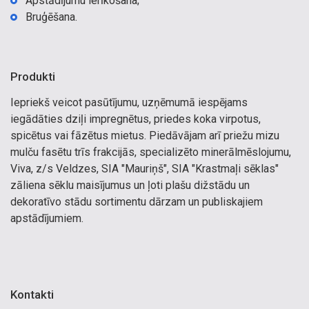
Apstādījumu ierīkošana;
Bruģēšana.
Produkti
Iepriekš veicot pasūtījumu, uzņēmumā iespējams
iegādāties dziļi impregnētus, priedes koka virpotus,
spicētus vai fāzētus mietus. Piedāvājam arī priežu mizu
mulču fasētu trīs frakcijās, specializēto minerālmēslojumu,
Viva, z/s Veldzes, SIA "Mauriņš", SIA "Krastmaļi sēklas"
zāliena sēklu maisījumus un ļoti plašu dižstādu un
dekoratīvo stādu sortimentu dārzam un publiskajiem
apstādījumiem.
Kontakti