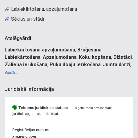
Labiekārtošana, apzaļumošana
Sēklas un stādi
Atslēgvārdi
Labiekārtošana apzaļumošana
,
Bruģēšana
,
Labiekārtošana
,
Apzaļumošana
,
Koku kopšana
,
Dižstādi
,
Zāliena ierīkošana
,
Puķu dobju ierīkošana
,
Jumta dārzi
,
Sniega tīrīšana
,
Dekoratīvie stādi
.
Vairāk...
Apzaļumošana, labiekārtošana. Parku, skvēru, dārzu,
apstādījumu, zālienu ierīkošana. Paklājzāliens,
Juridiskā informācija
paklājzāliena ieklāšana. Apstādījumu kopšana un
apsaimniekošana. Jumta dārzu izveidošana. Zaļie jumti.
Teicams juridiskais statuss
Rotaļu un sporta laukumi. Ceļu, trotuāru un laukumu
Uzņēmumam nav konstatēti
juridiski apgrūtinājumi darbībai.
bruģēšana. Elastopave seguma ieklāšana. Līmēto oļu un
akmeņu laukumi. Zālienu pļaušana, mēslošana, aerācija.
Reģistrācijas numurs
Arboristu darbi. Koku nozāģēšana. Koku vainagu veidošana.
43603025529