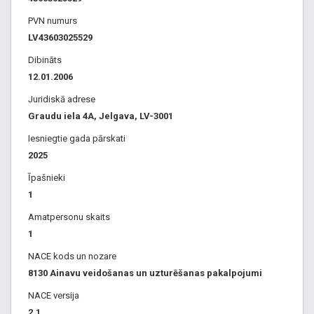
Dzīvžogu griešana. Ainavu arhitektūra, ainavu projekti, dārzu
projektēšana, dārza dizains, skices, konsultācijas. Dižstādu
PVN numurs
piegāde, stādīšana. Egles, liepas, kļavas, ozoli, pīlādži,
LV43603025529
tūjas. Tūju dzīvžogu stādīšana. Impregnēti mieti un
Dibināts
palisādes. Padziļinātie aku vāki zālienam un celiņiem.
12.01.2006
Parks, muiža, pils, aleja, mežaparks. Teritoriju
Juridiskā adrese
apsaimniekošana, kopšana. Sniega tīrīšana no plakanajiem
Graudu iela 4A, Jelgava, LV-3001
jumtiem. Sniega tīrīšana, izvešana.
Iesniegtie gada pārskati
2025
Īpašnieki
1
Amatpersonu skaits
1
NACE kods un nozare
8130 Ainavu veidošanas un uzturēšanas pakalpojumi
NACE versija
2.1