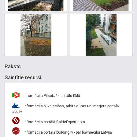
Raksts
Saistītie resursi
Informācija Pilseta24 portālu tīklā
Informācija būvniecības, arhitektūras un interjera portālā
abc.lv
Informācija portālā BalticExport.com
Informācija portālā building.lv - par būvniecību Latvijā