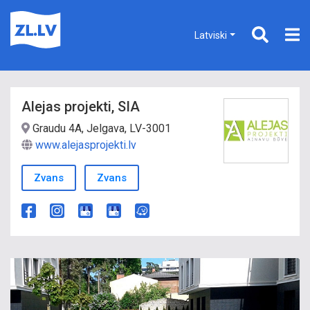
Latviski
Alejas projekti, SIA
Graudu 4A, Jelgava, LV-3001
www.alejasprojekti.lv
Zvans
Zvans