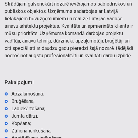
Strādājam galvenokārt nozarē ievērojamos sabiedriskos un
publiskos objektos. Uzņēmums sadarbojas ar Latvijā
lielākajiem būvuzņēmumiem un realizē Latvijas vadošo
ainavu arhitektu projektus. Kvalitāte un apmierināts klients ir
mūsu prioritāte. Uzņēmuma komandā darbojas projektu
vadītāji, ainavu tehniķi, dārznieki, apzaļumotāji, bruģētāji un
citi speciālisti ar daudzu gadu pieredzi šajā nozarē, tādējādi
nodrošinot augstu profesionalitāti un kvalitāti darbu izpildē.
Pakalpojumi
Apzaļumošana;
Bruģēšana;
Labiekārtošana;
Jumta dārzi;
Kopšana;
Zāliena ierīkošana;