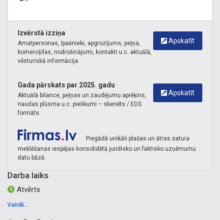
Izvērstā izziņa
Apskatīt
Amatpersonas, īpašnieki, apgrozījums, peļņa,
komercķīlas, nodrošinājumi, kontakti u.c. aktuālā,
vēsturiskā informācija.
Gada pārskats par 2025. gadu
Apskatīt
Aktuālā bilance, peļņas un zaudējumu aprēķins,
naudas plūsma u.c. pielikumi – skenēts / EDS
formāts.
Piegādā unikāli plašas un ātras satura
meklēšanas iespējas konsolidētā juridisko un faktisko uzņēmumu
datu bāzē.
Darba laiks
Atvērts
Vairāk...