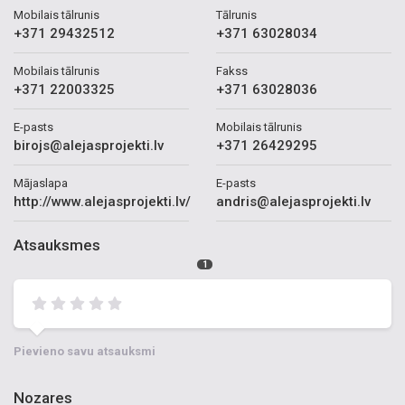
Mobilais tālrunis
Tālrunis
+371 29432512
+371 63028034
Mobilais tālrunis
Fakss
+371 22003325
+371 63028036
E-pasts
Mobilais tālrunis
birojs@alejasprojekti.lv
+371 26429295
Mājaslapa
E-pasts
http://www.alejasprojekti.lv/
andris@alejasprojekti.lv
Atsauksmes
1
Pievieno savu atsauksmi
Nozares