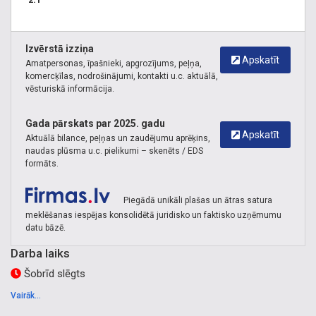
ūdens sildītāji, boileri, apkures armatūra, ESBE, HERZ,
SALUS, Danfoss, Siemens, siltumnesēji, manometri,
termometri, atgaisotāji, solārās sistēmas, laistīšanas
Izvērstā izziņa
šļūtenes, dārza šļūtenes, laistīšanas sistēmas, dārza
Apskatīt
Amatpersonas, īpašnieki, apgrozījums, peļņa,
laistītāji, pazemes laistīšana, pilienveida laistīšana, dīķu
komercķīlas, nodrošinājumi, kontakti u.c. aktuālā,
vēsturiskā informācija.
filtri, peldošas strūklakas, aeratori, Aco, Doyma, santehnikas
veikals.
Gada pārskats par 2025. gadu
Apskatīt
Aktuālā bilance, peļņas un zaudējumu aprēķins,
naudas plūsma u.c. pielikumi – skenēts / EDS
formāts.
Piegādā unikāli plašas un ātras satura
meklēšanas iespējas konsolidētā juridisko un faktisko uzņēmumu
datu bāzē.
Darba laiks
Šobrīd slēgts
Vairāk...