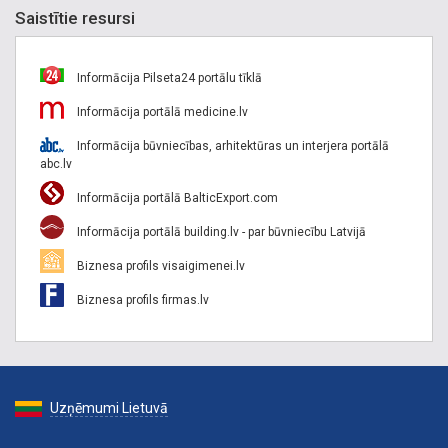
Saistītie resursi
Informācija Pilseta24 portālu tīklā
Informācija portālā medicine.lv
Informācija būvniecības, arhitektūras un interjera portālā
abc.lv
Informācija portālā BalticExport.com
Informācija portālā building.lv - par būvniecību Latvijā
Biznesa profils visaigimenei.lv
Biznesa profils firmas.lv
Uzņēmumi Lietuvā