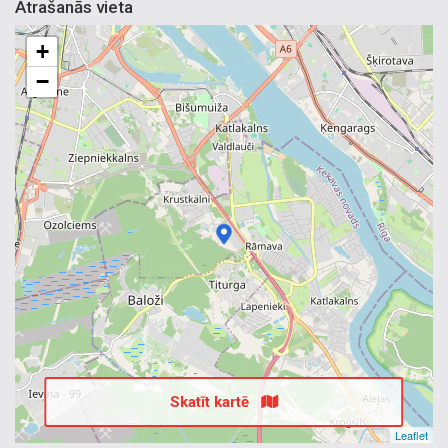
Atrašanās vieta
+
−
Skatīt kartē
Leaflet