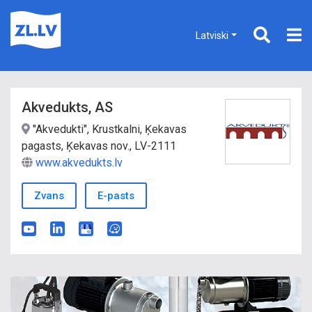
Latviski
Akvedukts, AS
"Akvedukti", Krustkalni, Ķekavas
pagasts, Ķekavas nov., LV-2111
www.akvedukts.lv
Zvans
E-pasts