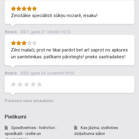
Zinošākie speciālisti sūkņu nozarē, iesaku!
Reinis
2021. gada 27. oktobrī 10:12
Zēni malači, prot ne tikai pardot bet arī saprot no apkures
un santehnikas. patīkami pārsteigts! prieks sastradaties!
Romis
2025. gada 24. novembrī 09:53
Pievieno savu atsauksmi
Pielikumi
Spiedtvertnes - hidrofori -
Kas jāzina, izvēloties
spiedkatli - izvēle un
dziļurbuma sūkni