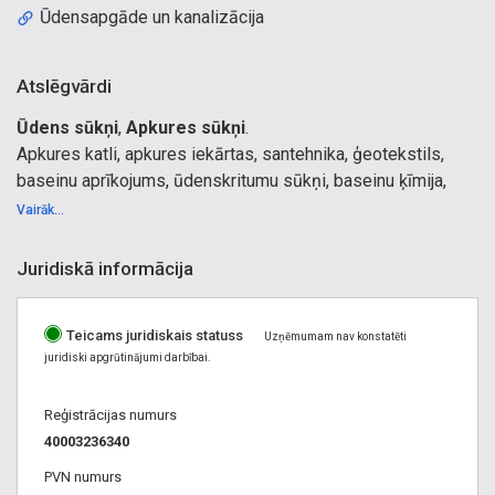
Ūdensapgāde un kanalizācija
Atslēgvārdi
Ūdens sūkņi
,
Apkures sūkņi
.
Apkures katli, apkures iekārtas, santehnika, ģeotekstils,
baseinu aprīkojums, ūdenskritumu sūkņi, baseinu ķīmija,
viss baseiniem, kanalizācijas caurules, cauruļvadi, dārza
Vairāk...
preces, degvielas uzpildes iekārtas, siltumsūkņi,
siltumtehnika, apkure, dūmvadi, kamīni krāsnis, krāsnis,
Juridiskā informācija
kamīni, metāla caurules, tērauda caurules, dzeramā ūdens
filtri, mehāniskie ūdens filtri, ūdens attīrīšana, ūdens filtri,
Teicams juridiskais statuss
ūdens filtri pret kaļķi, ūdens filtru kārtridži, ūdens sūkņi,
Uzņēmumam nav konstatēti
juridiski apgrūtinājumi darbībai.
caurules, santehnikas tirdzniecība, laistīšanas iekārtas,
radiatori, sūkņi, ūdensapgāde, kanalizācija, apkures katli
Reģistrācijas numurs
saldus, apkures sistēmas, atloka flanču blīves, blīvējamie
40003236340
materiāli, siltumizolācija, kanalizācijas sistēmas,
siltumsūknis, gāzes apkure, keramiskie dūmvadi, krāsnis
PVN numurs