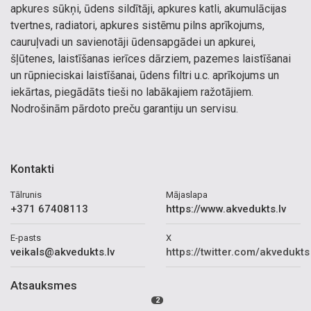
apkures sūkņi, ūdens sildītāji, apkures katli, akumulācijas
tvertnes, radiatori, apkures sistēmu pilns aprīkojums,
cauruļvadi un savienotāji ūdensapgādei un apkurei,
šļūtenes, laistīšanas ierīces dārziem, pazemes laistīšanai
un rūpnieciskai laistīšanai, ūdens filtri u.c. aprīkojums un
iekārtas, piegādāts tieši no labākajiem ražotājiem.
Nodrošinām pārdoto preču garantiju un servisu.
Kontakti
Tālrunis
Mājaslapa
+371 67408113
https://www.akvedukts.lv
E-pasts
X
veikals@akvedukts.lv
https://twitter.com/akvedukts
Atsauksmes
2