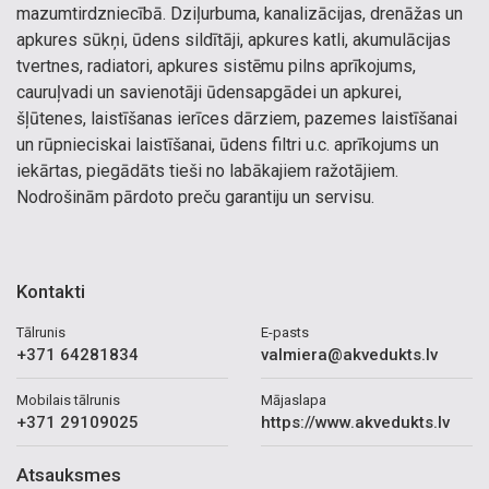
mazumtirdzniecībā. Dziļurbuma, kanalizācijas, drenāžas un
apkures sūkņi, ūdens sildītāji, apkures katli, akumulācijas
tvertnes, radiatori, apkures sistēmu pilns aprīkojums,
cauruļvadi un savienotāji ūdensapgādei un apkurei,
šļūtenes, laistīšanas ierīces dārziem, pazemes laistīšanai
un rūpnieciskai laistīšanai, ūdens filtri u.c. aprīkojums un
iekārtas, piegādāts tieši no labākajiem ražotājiem.
Nodrošinām pārdoto preču garantiju un servisu.
Kontakti
Tālrunis
E-pasts
+371 64281834
valmiera@akvedukts.lv
Mobilais tālrunis
Mājaslapa
+371 29109025
https://www.akvedukts.lv
Atsauksmes