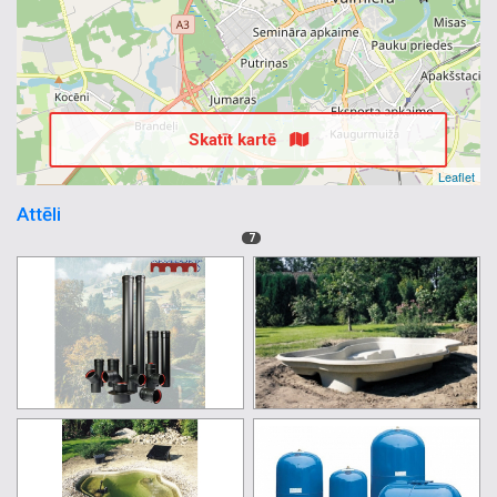
Skatīt kartē
Leaflet
Attēli
7