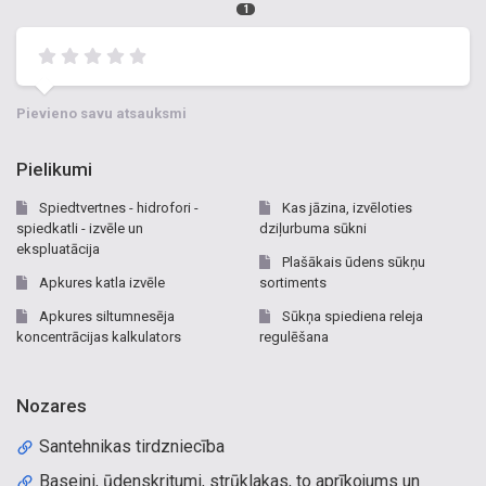
1
Pievieno savu atsauksmi
Pielikumi
Spiedtvertnes - hidrofori -
Kas jāzina, izvēloties
spiedkatli - izvēle un
dziļurbuma sūkni
ekspluatācija
Plašākais ūdens sūkņu
Apkures katla izvēle
sortiments
Apkures siltumnesēja
Sūkņa spiediena releja
koncentrācijas kalkulators
regulēšana
Nozares
Santehnikas tirdzniecība
Baseini, ūdenskritumi, strūklakas, to aprīkojums un