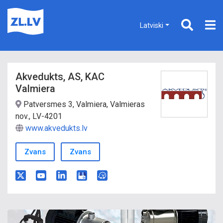
Latviski
Akvedukts, AS, KAC
Valmiera
Patversmes 3, Valmiera, Valmieras
nov., LV-4201
www.akvedukts.lv
Zvans
Zvans