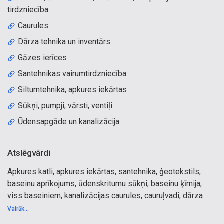
tirdzniecība
Caurules
Dārza tehnika un inventārs
Gāzes ierīces
Santehnikas vairumtirdzniecība
Siltumtehnika, apkures iekārtas
Sūkņi, pumpji, vārsti, ventiļi
Ūdensapgāde un kanalizācija
Atslēgvārdi
Apkures katli, apkures iekārtas, santehnika, ģeotekstils,
baseinu aprīkojums, ūdenskritumu sūkņi, baseinu ķīmija,
viss baseiniem, kanalizācijas caurules, cauruļvadi, dārza
preces, degvielas uzpildes iekārtas, siltumsūkņi,
Vairāk...
siltumtehnika, apkure, dūmvadi, kamīni krāsnis, krāsnis,