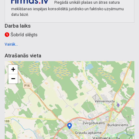
Piegādā unikāli plašas un ātras satura
meklēšanas iespējas konsolidētā juridisko un faktisko uzņēmumu
datu bāzē.
Darba laiks
Šobrīd slēgts
Vairāk...
Atrašanās vieta
+
−