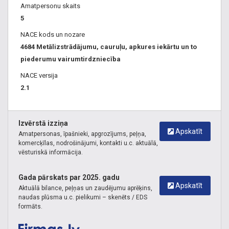
Amatpersonu skaits
akumulācijas tvertnes, Elbi, ūdens tvertnes, septiķi,
5
bioloģiskā attīrīšana, tauku atdalītāji, naftas atdalītāji,
NACE kods un nozare
baseina filtri, noslēgarmatūra, krāni, aizbīdņi, solenoīdi,
4684 Metālizstrādājumu, cauruļu, apkures iekārtu un to
lodveida krāni, remontuzmavas, Naval, Gebo, rūpnieciski
piederumu vairumtirdzniecība
izolētas caurules, veidgabali, presējami veidgabali, ppr
caurules, drenāžas caurules, skatakas, nosēdakas, hidrofori,
NACE versija
spiedkatli, izplešanās trauki, izplešanās tvertnes,
2.1
jaucējkrāni, apkures radiatori, dvieļu žāvētāji, siltās grīdas,
ūdens sildītāji, boileri, apkures armatūra, ESBE, HERZ,
SALUS, Danfoss, Siemens, siltumnesēji, manometri,
Izvērstā izziņa
Apskatīt
termometri, atgaisotāji, solārās sistēmas, laistīšanas
Amatpersonas, īpašnieki, apgrozījums, peļņa,
komercķīlas, nodrošinājumi, kontakti u.c. aktuālā,
šļūtenes, dārza šļūtenes, laistīšanas sistēmas, dārza
vēsturiskā informācija.
laistītāji, pazemes laistīšana, pilienveida laistīšana, dīķu
filtri, peldošas strūklakas, aeratori, Aco, Doyma, santehnikas
Gada pārskats par 2025. gadu
veikals.
Apskatīt
Aktuālā bilance, peļņas un zaudējumu aprēķins,
naudas plūsma u.c. pielikumi – skenēts / EDS
formāts.