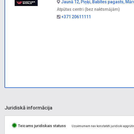
Jaunā 12, Piņķi, Babītes pagasts, Mār
Atpūtas centri (bez naktsmājām)
+371 20611111
Juridiskā informācija
Teicams juridiskais statuss
Uzņēmumam nav konstatēti juridiski apgrūti