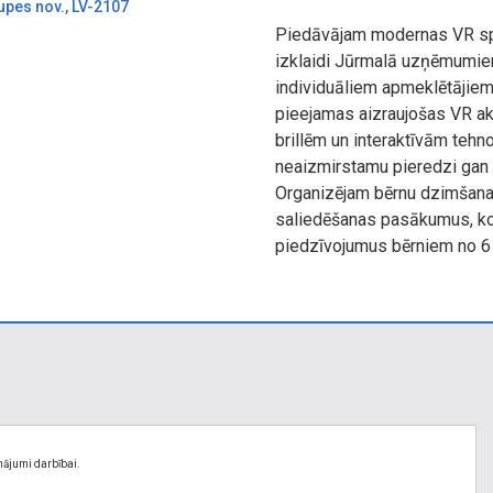
upes nov., LV-2107
Piedāvājam modernas VR spē
izklaidi Jūrmalā uzņēmumie
individuāliem apmeklētājiem.
pieejamas aizraujošas VR ak
brillēm un interaktīvām tehn
neaizmirstamu pieredzi gan 
Organizējam bērnu dzimšan
saliedēšanas pasākumus, k
piedzīvojumus bērniem no 6
nājumi darbībai.