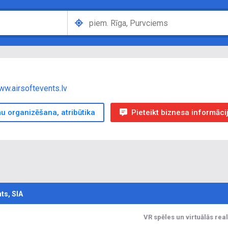
w.airsoftevents.lv
 organizēšana, atribūtika
Pieteikt biznesa informāci
nts, SIA
VR spēles un virtuālās rea