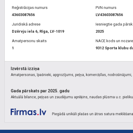
Reģistrācijas numurs
PVN numurs
43603087656
LV43603087656
Juridiskā adrese
Iesniegtie gada pārsk
Dzērvju iela 6, Rīga, LV-1019
2025
Amatpersonu skaits
NACE kods un nozare
1
9312 Sporta klubu d
Izvērstā izziņa
Amatpersonas, īpašnieki, apgrozījums, peļņa, komercķīlas, nodrošinājumi, k
Gada pārskats par 2025. gadu
Aktuālā bilance, peļņas un zaudējumu aprēķins, naudas plūsma u.c. pielik
Piegādā unikāli plašas un ātras satura meklēšana