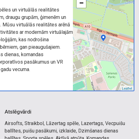
−
les un virtuālās realitātes
m, draugu grupām, ģimenēm un
 Mūsu virtuālās realitātes arēnā
tivitātes ar modernām virtuālajām
oloģijām, kas nodrošina
bērniem, gan pieaugušajiem.
as dienas, komandas
orporatīvos pasākumus un VR
 gadu vecuma.
Leaflet
Atslēgvārdi
Airsofts, Straikbol, Lāzertag spēle, Lazertags, Vecpuišu
ballītes, puišu pasākumi, izklaide, Dzimšanas dienas
ballītes, Sporta spēles, Aktīvā atpūta, Komandas