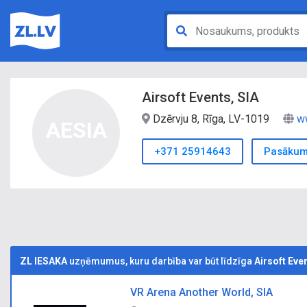
Airsoft Events, SIA
Dzērvju 8, Rīga, LV-1019
ww
AESIA
+371 25914643
Pasākumu
ZL IESAKA
uzņēmumus, kuru darbība var būt līdzīga
Airsoft Eve
VR Arena Another World, SIA