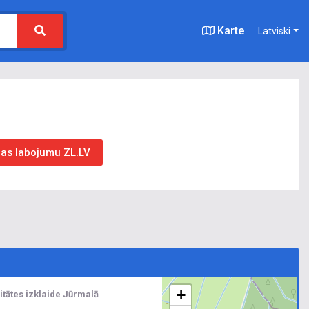
Karte
Latviski
jas labojumu ZL.LV
+
litātes izklaide Jūrmalā