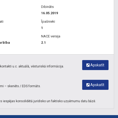
Dibināts
16.05.2019
ati
Īpašnieki
1
NACE versija
arbība
2.1
Apskatīt
ontakti u.c. aktuālā, vēsturiskā informācija.
Apskatīt
umi – skenēts / EDS formāts.
s iespējas konsolidētā juridisko un faktisko uzņēmumu datu bāzē.