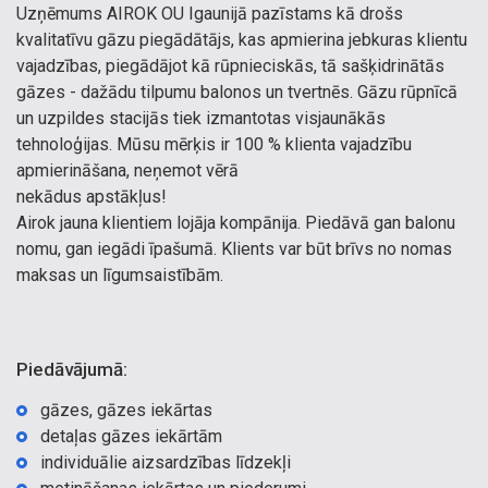
Uzņēmums AIROK OU Igaunijā pazīstams kā drošs
kvalitatīvu gāzu piegādātājs, kas apmierina jebkuras klientu
vajadzības, piegādājot kā rūpnieciskās, tā sašķidrinātās
gāzes - dažādu tilpumu balonos un tvertnēs. Gāzu rūpnīcā
un uzpildes stacijās tiek izmantotas visjaunākās
tehnoloģijas. Mūsu mērķis ir 100 % klienta vajadzību
apmierināšana, neņemot vērā
nekādus apstākļus!
Airok jauna klientiem lojāja kompānija. Piedāvā gan balonu
nomu, gan iegādi īpašumā. Klients var būt brīvs no nomas
maksas un līgumsaistībām.
Piedāvājumā:
gāzes, gāzes iekārtas
detaļas gāzes iekārtām
individuālie aizsardzības līdzekļi