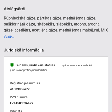
Atslēgvārdi
Rūpnieciskā gāze, pārtikas gāze, metināšanas gāze,
sašķidrinātā gāze, skābeklis, slāpeklis, argons, argona
gāze, acetilēns, acetilēna gāze, metināšanas maisījumi, MIX
maisījuma gāzes balons, MIX maisījuma gāzes baloni,
Vairāk...
hēlijs,hēlija gāze, gāzes baloni, balonu maiņa, balonu noma,
oglekla dioksīds, propāns, propāna gāze, metināšanas
Juridiskā informācija
stieple, metināšanas maskas, metināšanas degļi,
metināsanas piederumi, gāzes apgāde, metināšanas
Teicams juridiskais statuss
iekārtu serviss. Gāze, gāzes balons, gāzes baloni, argons,
Uzņēmumam nav konstatēti
juridiski apgrūtinājumi darbībai.
skābeklis, propāns, gāzu maisijumi, hēlijs, slapeklis, oglekļa
dioksīds.
Reģistrācijas numurs
41503036477
PVN numurs
LV41503036477
Dibināts