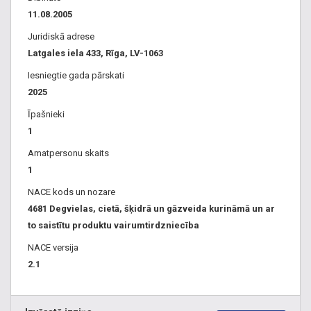
11.08.2005
Juridiskā adrese
Latgales iela 433, Rīga, LV-1063
Iesniegtie gada pārskati
2025
Īpašnieki
1
Amatpersonu skaits
1
NACE kods un nozare
4681 Degvielas, cietā, šķidrā un gāzveida kurināmā un ar
to saistītu produktu vairumtirdzniecība
NACE versija
2.1