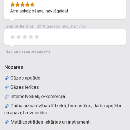
Ātra apkalpošana, nav jāgaida!
Leonīds Bērziņš
2019. gada 29. augustā 17:55
Pievieno savu atsauksmi
Nozares
Gāzes apgāde
Gāzes ierīces
Internetveikali, e-komercija
Darba aizsardzības līdzekļi, formastērpi, darba apģērbi
un apavi; tirdzniecība
Metālapstrādes iekārtas un instrumenti