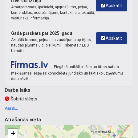
Izvērstā izziņa
Apskatīt
Amatpersonas, īpašnieki, apgrozījums, peļņa,
komercķīlas, nodrošinājumi, kontakti u.c. aktuālā,
vēsturiskā informācija.
Gada pārskats par 2025. gadu
Apskatīt
Aktuālā bilance, peļņas un zaudējumu aprēķins,
naudas plūsma u.c. pielikumi – skenēts / EDS
formāts.
Piegādā unikāli plašas un ātras satura
meklēšanas iespējas konsolidētā juridisko un faktisko uzņēmumu
datu bāzē.
Darba laiks
Šobrīd slēgts
Vairāk...
Atrašanās vieta
+