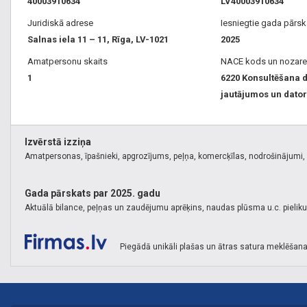
40003910634
LV40003910634
Juridiskā adrese
Iesniegtie gada pārsk
Salnas iela 11 – 11, Rīga, LV-1021
2025
Amatpersonu skaits
NACE kods un nozare
1
6220 Konsultēšana d
jautājumos un dator
Izvērstā izziņa
Amatpersonas, īpašnieki, apgrozījums, peļņa, komercķīlas, nodrošinājumi, k
Gada pārskats par 2025. gadu
Aktuālā bilance, peļņas un zaudējumu aprēķins, naudas plūsma u.c. pielik
Piegādā unikāli plašas un ātras satura meklēšana