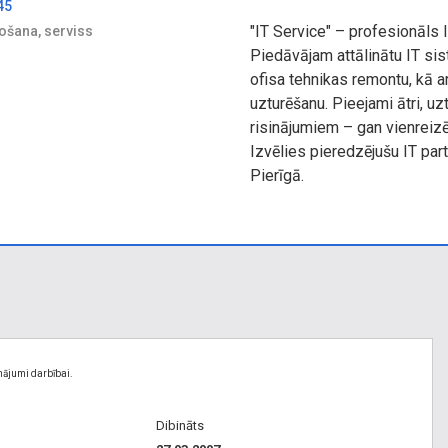
45
"IT Service" – profesionāls
pošana, serviss
Piedāvājam attālinātu IT sis
ofisa tehnikas remontu, kā ar
uzturēšanu. Pieejami ātri, uz
risinājumiem – gan vienreiz
Izvēlies pieredzējušu IT par
Pierīgā.
nājumi darbībai.
Dibināts