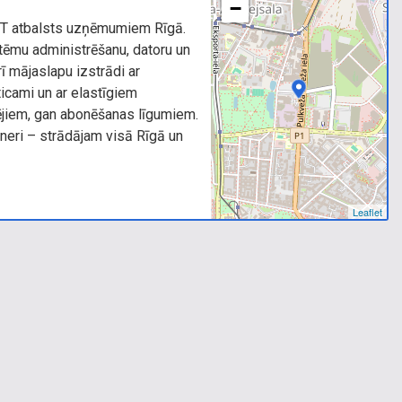
−
 IT atbalsts uzņēmumiem Rīgā.
tēmu administrēšanu, datoru un
ī mājaslapu izstrādi ar
ticami un ar elastīgiem
ējiem, gan abonēšanas līgumiem.
tneri – strādājam visā Rīgā un
Leaflet