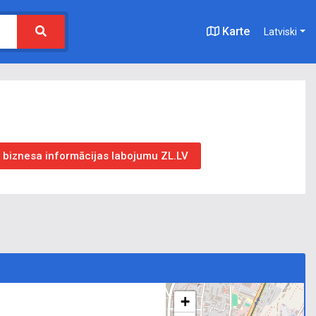
Karte
Latviski
t biznesa informācijas labojumu ZL.LV
+