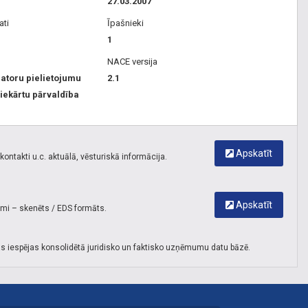
27.03.2007
ati
Īpašnieki
1
NACE versija
atoru pielietojumu
2.1
iekārtu pārvaldība
Apskatīt
ontakti u.c. aktuālā, vēsturiskā informācija.
Apskatīt
umi – skenēts / EDS formāts.
s iespējas konsolidētā juridisko un faktisko uzņēmumu datu bāzē.