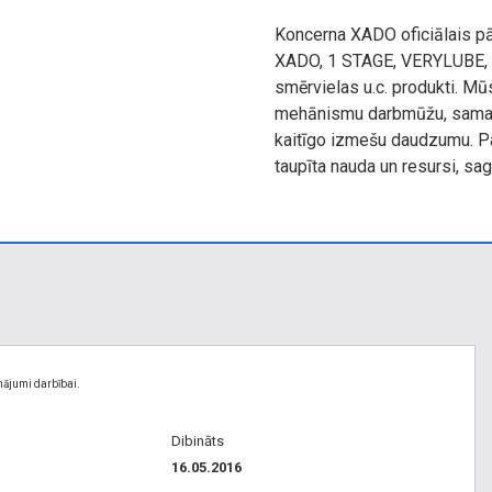
Koncerna XADO oficiālais pā
XADO, 1 STAGE, VERYLUBE,
smērvielas u.c. produkti. Mū
mehānismu darbmūžu, samazi
kaitīgo izmešu daudzumu. Pa
taupīta nauda un resursi, sag
nājumi darbībai.
Dibināts
16.05.2016