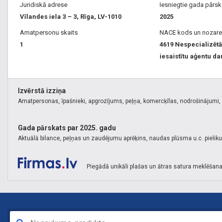
Juridiskā adrese
Iesniegtie gada pārsk
Vīlandes iela 3 – 3, Rīga, LV-1010
2025
Amatpersonu skaits
NACE kods un nozare
1
4619 Nespecializētā
iesaistītu aģentu da
Izvērstā izziņa
Amatpersonas, īpašnieki, apgrozījums, peļņa, komercķīlas, nodrošinājumi, k
Gada pārskats par 2025. gadu
Aktuālā bilance, peļņas un zaudējumu aprēķins, naudas plūsma u.c. pielik
Piegādā unikāli plašas un ātras satura meklēšana