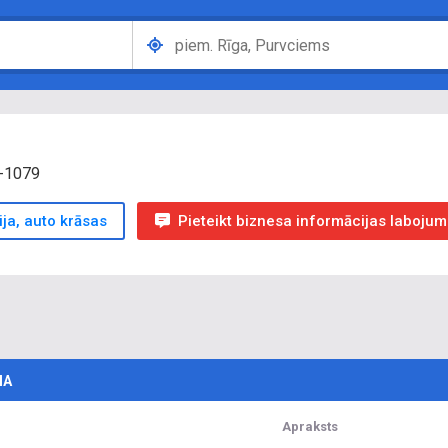
V-1079
ija, auto krāsas
Pieteikt biznesa informācijas labojum
IA
Apraksts