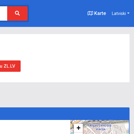
Karte
Latviski
u ZL.LV
+