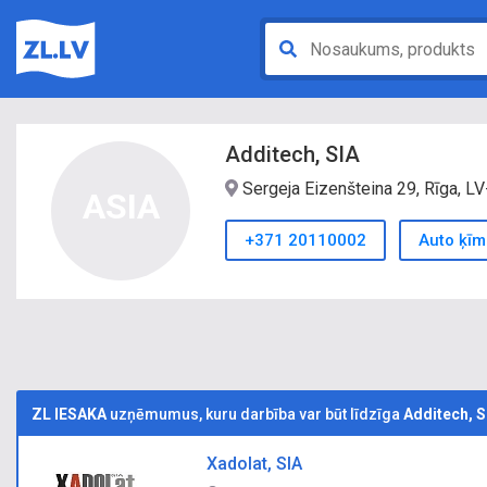
Additech, SIA
Sergeja Eizenšteina 29, Rīga, L
ASIA
+371 20110002
Auto ķīm
ZL IESAKA
uzņēmumus, kuru darbība var būt līdzīga
Additech, S
Xadolat, SIA