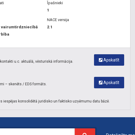
ati
Īpašnieki
1
NACE versija
 vairumtirdzniecībā
2.1
rbība
Apskatīt
ontakti u.c. aktuālā, vēsturiskā informācija.
Apskatīt
umi – skenēts / EDS formāts.
s iespējas konsolidētā juridisko un faktisko uzņēmumu datu bāzē.