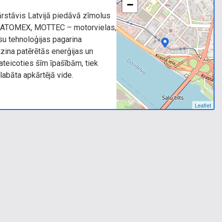
−
rstāvis Latvijā piedāvā zīmolus
 ATOMEX, MOTTEC – motorvielas,
su tehnoloģijas pagarina
na patērētās enerģijas un
teicoties šīm īpašībām, tiek
labāta apkārtējā vide.
Leaflet