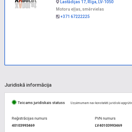
Lastādijas 17, Rīga, LV-1050
Motoru eļļas, smērvielas
+371 67222225
Juridiskā informācija
Teicams juridiskais statuss
Uzņēmumam nav konstatēti juridiski apgrūti
Reģistrācijas numurs
PVN numurs
40103993469
LV40103993469