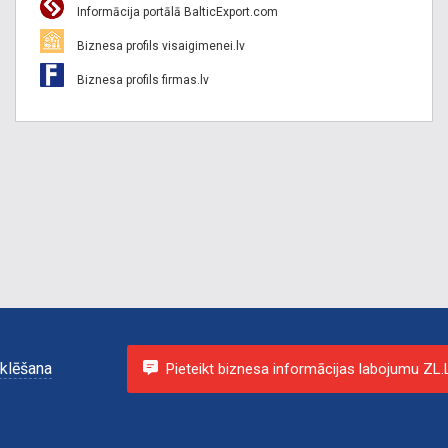
Informācija portālā BalticExport.com
Biznesa profils visaigimenei.lv
Biznesa profils firmas.lv
klēšana
Pieteikt biznesa informācijas labojumu ZL.