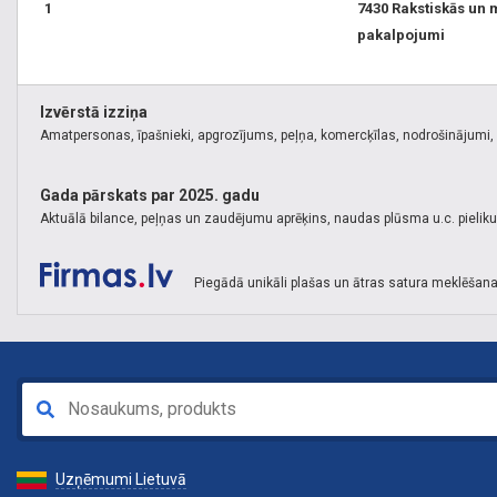
1
7430 Rakstiskās un 
pakalpojumi
Izvērstā izziņa
Amatpersonas, īpašnieki, apgrozījums, peļņa, komercķīlas, nodrošinājumi, k
Gada pārskats par 2025. gadu
Aktuālā bilance, peļņas un zaudējumu aprēķins, naudas plūsma u.c. pielik
Piegādā unikāli plašas un ātras satura meklēšana
Uzņēmumi Lietuvā