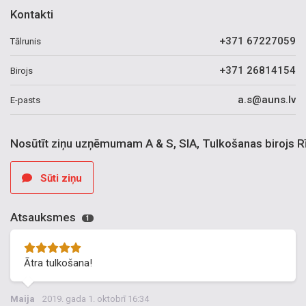
Kontakti
+371 67227059
Tālrunis
+371 26814154
Birojs
a.s@auns.lv
E-pasts
Nosūtīt ziņu uzņēmumam A & S, SIA, Tulkošanas birojs R
Sūti ziņu
Atsauksmes
1
Ātra tulkošana!
Maija
2019. gada 1. oktobrī 16:34