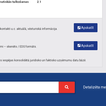
mutiskās tulkošanas
2.1
Apskatīt
ontakti u.c. aktuālā, vēsturiskā informācija.
Apskatīt
umi – skenēts / EDS formāts.
s iespējas konsolidētā juridisko un faktisko uzņēmumu datu bāzē.
Detalizēta me