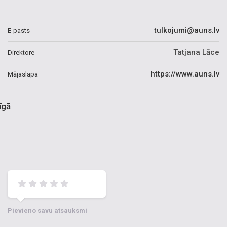
tulkojumi@auns.lv
E-pasts
Tatjana Lāce
Direktore
https://www.auns.lv
Mājaslapa
īgā
Pievieno savu atsauksmi