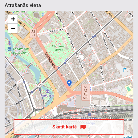
Atrašanās vieta
+
−
Skatīt kartē
Leaflet