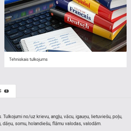
Tehniskais tulkojums
S
1
 Tulkojumi no/uz krievu, angļu, vācu, igauņu, lietuviešu, poļu,
dru, dāņu, somu, holandiešu, flāmu valodas, valodām.