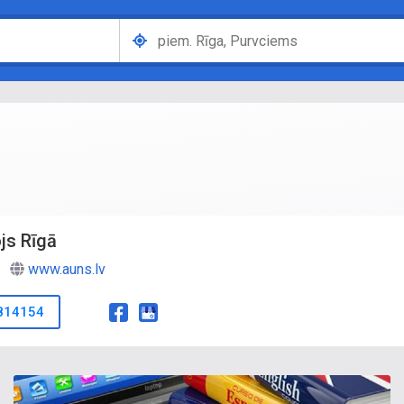
ojs Rīgā
www.auns.lv
814154