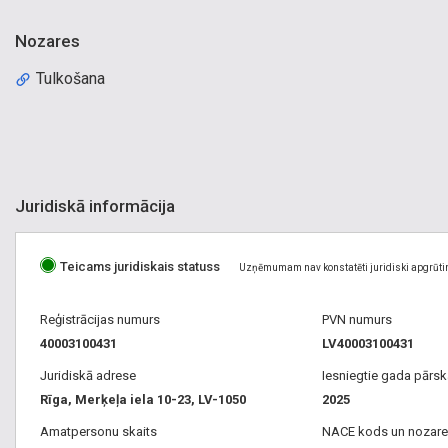
Nozares
Tulkošana
Juridiskā informācija
Teicams juridiskais statuss
Uzņēmumam nav konstatēti juridiski apgrūti
Reģistrācijas numurs
PVN numurs
40003100431
LV40003100431
Juridiskā adrese
Iesniegtie gada pārsk
Rīga, Merķeļa iela 10-23, LV-1050
2025
Amatpersonu skaits
NACE kods un nozare