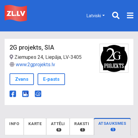
Latviski
2G projekts, SIA
Ziemupes 24, Liepāja, LV-3405
www.2gprojekts.lv
Zvans
E-pasts
ATSAUKSMES
INFO
KARTE
ATTĒLI
RAKSTI
1
9
1