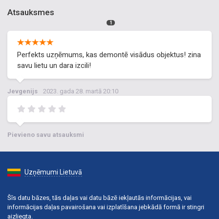
Atsauksmes
1
Perfekts uzņēmums, kas demontē visādus objektus! zina
savu lietu un dara izcili!
Jevgenijs
2023. gada 28. martā 20:10
Pievieno savu atsauksmi
Uzņēmumi Lietuvā
Šīs datu bāzes, tās daļas vai datu bāzē iekļautās informācijas, vai
informācijas daļas pavairošana vai izplatīšana jebkādā formā ir stingri
aizliegta.