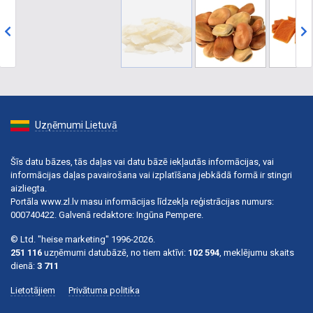
Uzņēmumi Lietuvā
Šīs datu bāzes, tās daļas vai datu bāzē iekļautās informācijas, vai
informācijas daļas pavairošana vai izplatīšana jebkādā formā ir stingri
aizliegta.
Portāla www.zl.lv masu informācijas līdzekļa reģistrācijas numurs:
000740422. Galvenā redaktore: Ingūna Pempere.
© Ltd. "heise marketing" 1996-2026.
251 116
uzņēmumi datubāzē, no tiem aktīvi:
102 594
, meklējumu skaits
dienā:
3 711
Lietotājiem
Privātuma politika