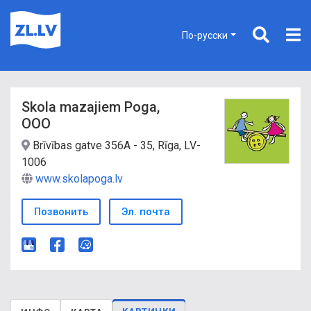
По-русски
Skola mazajiem Poga,
ООО
Brīvības gatve 356A - 35, Rīga, LV-
1006
www.skolapoga.lv
Позвонить
Эл. почта