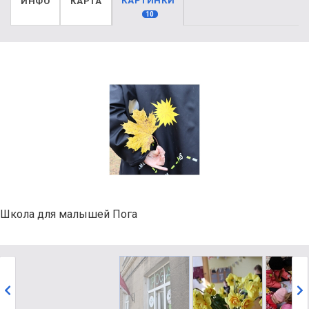
КАРТИНКИ
ИНФО
КАРТА
10
Школа для малышей Пога