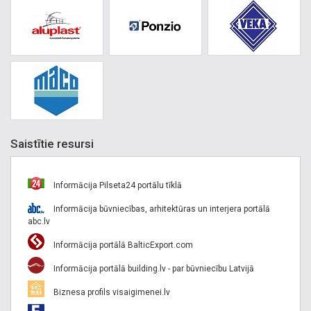
Saistītie resursi
Informācija Pilseta24 portālu tīklā
Informācija būvniecības, arhitektūras un interjera portālā
abc.lv
Informācija portālā BalticExport.com
Informācija portālā building.lv - par būvniecību Latvijā
Biznesa profils visaigimenei.lv