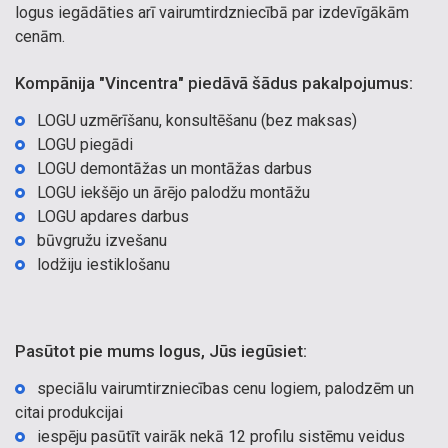
logus iegādāties arī vairumtirdzniecībā par izdevīgākām
cenām.
Kompānija "Vincentra" piedāvā šādus pakalpojumus:
LOGU uzmērīšanu, konsultēšanu (bez maksas)
LOGU piegādi
LOGU demontāžas un montāžas darbus
LOGU iekšējo un ārējo palodžu montāžu
LOGU apdares darbus
būvgružu izvešanu
lodžiju iestiklošanu
Pasūtot pie mums logus, Jūs iegūsiet:
speciālu vairumtirzniecības cenu logiem, palodzēm un
citai produkcijai
iespēju pasūtīt vairāk nekā 12 profilu sistēmu veidus