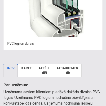
PVC logi un durvis
INFO
KARTE
ATTĒLI
ATSAUKSMES
10
1
Par uzņēmumu
Uzņēmums saviem klientiem piedāvā dažāda dizaina PVC
logus. Uzņēmums PVC logiem nodrošina pievilcīgas un
konkurētspējīgas cenas. Uzņēmums nodrošina iespēju