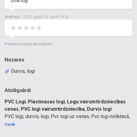
Izcili logi
Andrejs
2020. gada 24. aprīlī 19:52
Pievieno savu atsauksmi
Nozares
Durvis, logi
Atslēgvārdi
PVC Logi
,
Plastmasas logi
,
Logu vairumtirdzniecības
cenas
,
PVC logi vairumtirdzniecība
,
Durvis logi
.
PVC logi, durvis, logi, Pvc logi uz vietas, Pvc logi noliktavā,
lēti pvc logi, Pvc logu vairumtirdzniecība, PVC LOGI
Vairāk...
vairumtirdzniecībā, logu vairumtirdzniecības cenas, gatavi