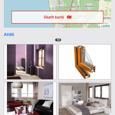
Skatīt kartē
Leaflet
Attēli
10