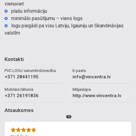
vienuviet
plašu informāciju
minimālo pasūtījumu – viens logs
logu piegādi pa visu Latviju, Igauniju un Skandināvijas
valstīm
Kontakti
PVC LOGU vairumtirdzniecība
E-pasts
+371 28441195
info@vincentra.lv
Mobilais tālrunis
Mājaslapa
+371 26191836
http://www.vincentra.lv
Atsauksmes
1