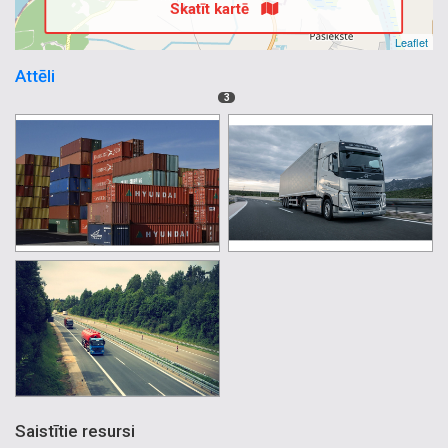
Skatīt kartē
Leaflet
Attēli
3
Saistītie resursi