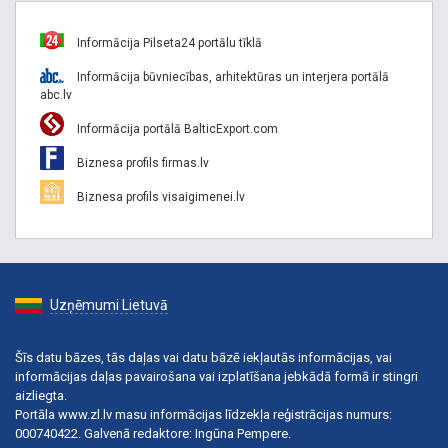
Informācija Pilseta24 portālu tīklā
Informācija būvniecības, arhitektūras un interjera portālā
abc.lv
Informācija portālā BalticExport.com
Biznesa profils firmas.lv
Biznesa profils visaigimenei.lv
Uzņēmumi Lietuvā
Šīs datu bāzes, tās daļas vai datu bāzē iekļautās informācijas, vai
informācijas daļas pavairošana vai izplatīšana jebkādā formā ir stingri
aizliegta.
Portāla www.zl.lv masu informācijas līdzekļa reģistrācijas numurs:
000740422. Galvenā redaktore: Ingūna Pempere.