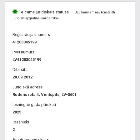
kravas transportēšana, rapšu kravas pārvadājumi,
Teicams juridiskais statuss
dzelzsbetona kravu pārvadājumi, kartupeļu pārvadājumi,
Uzņēmumam nav konstatēti
juridiski apgrūtinājumi darbībai.
beramo kravu pārvadājumi, šķidro kravu pārvadājumi,
negabarīta pārvadājumi, negabarīta kravu pārvadājumi,
Reģistrācijas numurs
ekspress kravu piegāde. Autoceltņa pakalpojumi,
41203045199
autoceltnis, autoceltņi, ceļamkrāni, ceļamkrānu, ceļamkrāna
pakalpojumi, autokrāns, auto celtņu īre, noma.
PVN numurs
LV41203045199
Dibināts
20.09.2012
Juridiskā adrese
Rudens iela 4, Ventspils, LV-3601
Iesniegtie gada pārskati
2025
Īpašnieki
2
Amatpersonu skaits