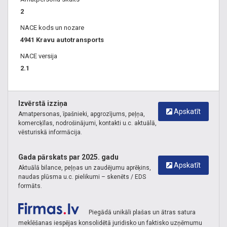
2
NACE kods un nozare
4941 Kravu autotransports
NACE versija
2.1
Izvērstā izziņa
Apskatīt
Amatpersonas, īpašnieki, apgrozījums, peļņa,
komercķīlas, nodrošinājumi, kontakti u.c. aktuālā,
vēsturiskā informācija.
Gada pārskats par 2025. gadu
Apskatīt
Aktuālā bilance, peļņas un zaudējumu aprēķins,
naudas plūsma u.c. pielikumi – skenēts / EDS
formāts.
Piegādā unikāli plašas un ātras satura
meklēšanas iespējas konsolidētā juridisko un faktisko uzņēmumu