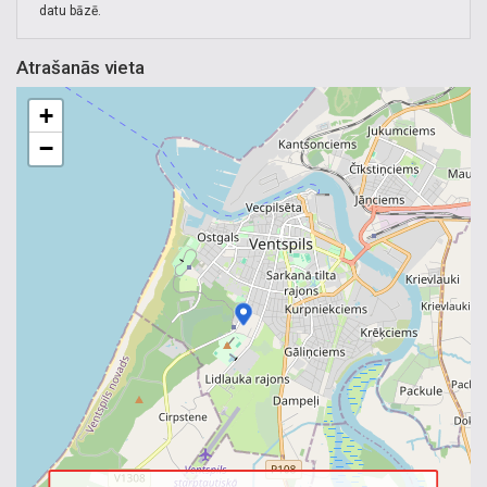
datu bāzē.
Atrašanās vieta
+
−