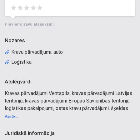
Pievieno savu atsauksmi
Nozares
Kravu pārvadājumi: auto
Loģistika
Atslēgvārdi
Kravas pārvadājumi Ventspils, kravas pārvadājumi Latvijas
teritorijā, kravas pārvadājumi Eiropas Savienības teritorijā,
loģistikas pakalpojumi, ostas kravu pārvadājumi, šķeldas
transportēšana, kūdras transportēšana, graudaugu
Vairāk...
transportēšana, lopbarības transportēšana, pārtikas eļļas
transportēšana, lejamkravas transportēšana, bioloģisko
Juridiskā informācija
kravu pārvadājumi, atkritumu transportēšana, zivju produktu