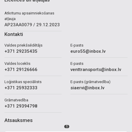
Atkritumu apsaimniekošanas
atļauja
AP23AA0079 / 29.12.2023
Kontakti
Valdes priekšsēdētājs
E-pasts
+371 29235435
euro55@inbox.lv
Valdes loceklis
E-pasts
+371 29126666
venttransports@inbox.lv
Loģistikas speciālists
E-pasts (grāmatvedība)
+371 25932333
siaervi@inbox.lv
Grāmatvedība
+371 29394798
Atsauksmes
1