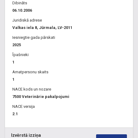
Dibināts
diagnostika, ortopēdija, reprodukcija, ekspress analīzes,
06.10.2006
inhalācijas narkoze
Juridiskā adrese
Valkas iela 8, Jūrmala, LV-2011
Iesniegtie gada pārskati
2025
Īpašnieki
1
Amatpersonu skaits
1
NACE kods un nozare
7500 Veterinārie pakalpojumi
NACE versija
2.1
Izvērstā izziņa