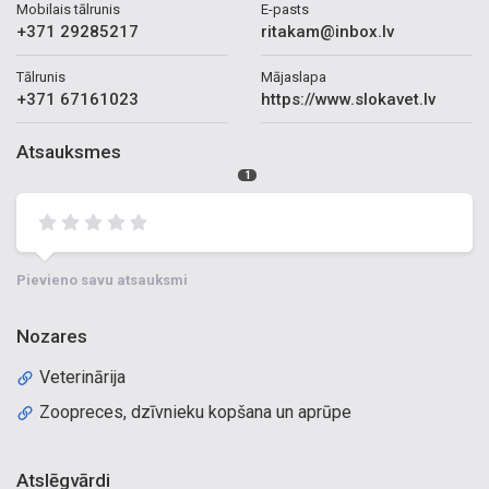
Mobilais tālrunis
E-pasts
+371 29285217
ritakam@inbox.lv
Tālrunis
Mājaslapa
+371 67161023
https://www.slokavet.lv
Atsauksmes
1
Pievieno savu atsauksmi
Nozares
Veterinārija
Zoopreces, dzīvnieku kopšana un aprūpe
Atslēgvārdi