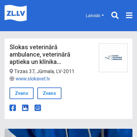
Latviski
Slokas veterinārā
ambulance, veterinārā
aptieka un klīnika
Jūrmalā
Tirzas 37, Jūrmala, LV-2011
www.slokavet.lv
Zvans
Zvans