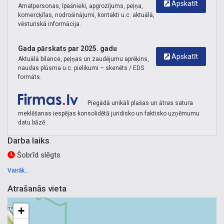
Apskatīt
Amatpersonas, īpašnieki, apgrozījums, peļņa,
komercķīlas, nodrošinājumi, kontakti u.c. aktuālā,
vēsturiskā informācija.
Gada pārskats par 2025. gadu
Apskatīt
Aktuālā bilance, peļņas un zaudējumu aprēķins,
naudas plūsma u.c. pielikumi – skenēts / EDS
formāts.
Piegādā unikāli plašas un ātras satura
meklēšanas iespējas konsolidētā juridisko un faktisko uzņēmumu
datu bāzē.
Darba laiks
Šobrīd slēgts
Vairāk...
Atrašanās vieta
+