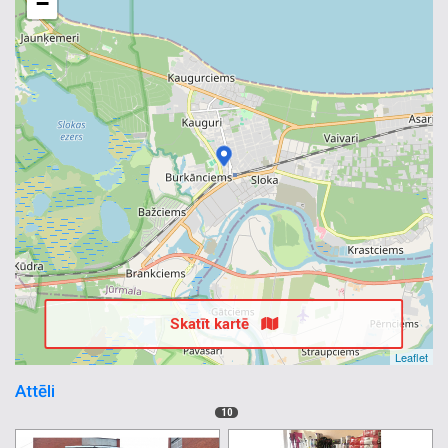
−
Skatīt kartē
Leaflet
Attēli
10