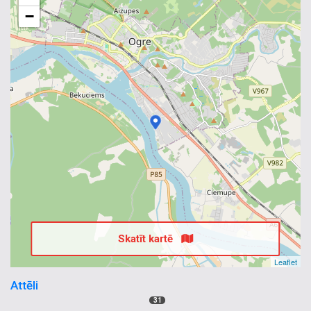
−
Skatīt kartē
Leaflet
Attēli
31