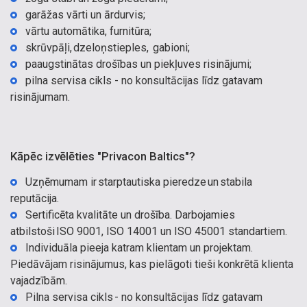
garāžas vārti un ārdurvis;
vārtu automātika, furnitūra;
skrūvpāļi, dzeloņstieples, gabioni;
paaugstinātas drošības un piekļuves risinājumi;
pilna servisa cikls - no konsultācijas līdz gatavam
risinājumam.
Kāpēc izvēlēties "Privacon Baltics"?
Uzņēmumam ir starptautiska pieredze un stabila
reputācija.
Sertificēta kvalitāte un drošība. Darbojamies
atbilstoši ISO 9001, ISO 14001 un ISO 45001 standartiem.
Individuāla pieeja katram klientam un projektam.
Piedāvājam risinājumus, kas pielāgoti tieši konkrētā klienta
vajadzībām.
Pilna servisa cikls - no konsultācijas līdz gatavam