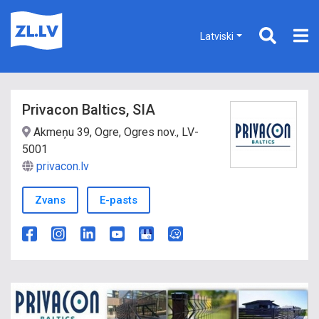
Latviski
Privacon Baltics, SIA
Akmeņu 39, Ogre, Ogres nov., LV-
5001
privacon.lv
Zvans
E-pasts