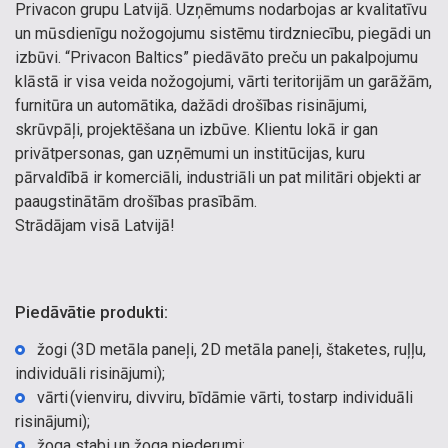
Privacon grupu Latvijā. Uzņēmums nodarbojas ar kvalitatīvu
un mūsdienīgu nožogojumu sistēmu tirdzniecību, piegādi un
izbūvi. “Privacon Baltics” piedāvāto preču un pakalpojumu
klāstā ir visa veida nožogojumi, vārti teritorijām un garāžām,
furnitūra un automātika, dažādi drošības risinājumi,
skrūvpāļi, projektēšana un izbūve. Klientu lokā ir gan
privātpersonas, gan uzņēmumi un institūcijas, kuru
pārvaldībā ir komerciāli, industriāli un pat militāri objekti ar
paaugstinātām drošības prasībām.
Strādājam visā Latvijā!
Piedāvātie produkti:
žogi (3D metāla paneļi, 2D metāla paneļi, štaketes, ruļļu,
individuāli risinājumi);
vārti (vienviru, divviru, bīdāmie vārti, tostarp individuāli
risinājumi);
žoga stabi un žoga piederumi;