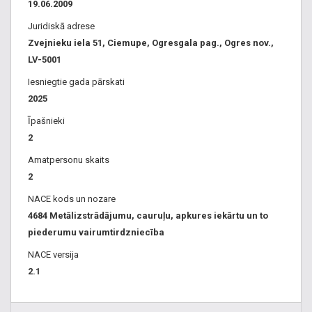
19.06.2009
Juridiskā adrese
Zvejnieku iela 51, Ciemupe, Ogresgala pag., Ogres nov.,
LV-5001
Iesniegtie gada pārskati
2025
Īpašnieki
2
Amatpersonu skaits
2
NACE kods un nozare
4684 Metālizstrādājumu, cauruļu, apkures iekārtu un to
piederumu vairumtirdzniecība
NACE versija
2.1