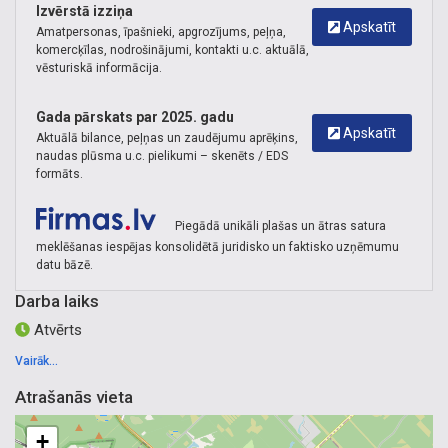
Izvērstā izziņa
Apskatīt
Amatpersonas, īpašnieki, apgrozījums, peļņa,
komercķīlas, nodrošinājumi, kontakti u.c. aktuālā,
vēsturiskā informācija.
Gada pārskats par 2025. gadu
Apskatīt
Aktuālā bilance, peļņas un zaudējumu aprēķins,
naudas plūsma u.c. pielikumi – skenēts / EDS
formāts.
Piegādā unikāli plašas un ātras satura
meklēšanas iespējas konsolidētā juridisko un faktisko uzņēmumu
datu bāzē.
Darba laiks
Atvērts
Vairāk...
Atrašanās vieta
+