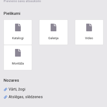
Pievieno savu atsauksmi
Pielikumi
Katalogi
Galerija
Video
Montāža
Nozares
Vārti, žogi
Atslēgas, slēdzenes