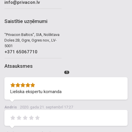
info@privacon.lv
Saistītie uzņēmumi
"Privacon Baltics", SIA, Noliktava
Doles 2B, Ogre, Ogres nov., LV-
5001
+371 65067710
Atsauksmes
1
Lieliska ekspertu komanda
Andris
2020. gada 21. septembrī 17:27