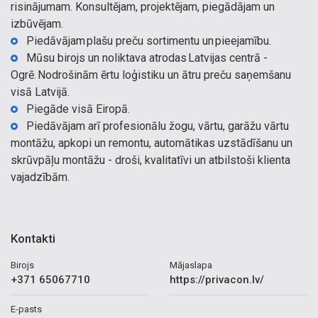
risinājumam. Konsultējam, projektējam, piegādājam un
izbūvējam.
Piedāvājam plašu preču sortimentu un pieejamību.
Mūsu birojs un noliktava atrodas Latvijas centrā -
Ogrē. Nodrošinām ērtu loģistiku un ātru preču saņemšanu
visā Latvijā.
Piegāde visā Eiropā.
Piedāvājam arī profesionālu žogu, vārtu, garāžu vārtu
montāžu, apkopi un remontu, automātikas uzstādīšanu un
skrūvpāļu montāžu - droši, kvalitatīvi un atbilstoši klienta
vajadzībām.
Kontakti
Birojs
Mājaslapa
+371 65067710
https://privacon.lv/
E-pasts