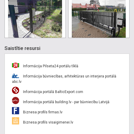
Saistītie resursi
Informācija Pilseta24 portālu tīklā
Informācija būvniecības, arhitektūras un interjera portālā
abc.lv
Informācija portālā BalticExport.com
Informācija portālā building.lv - par būvniecību Latvijā
Biznesa profils firmas.lv
Biznesa profils visaigimenei.lv