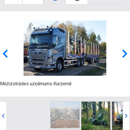
Mežizstrādes uzņēmums Kurzemē