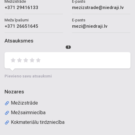
Mežizstrāde
E-pasts
+371 29416133
mezizstrade@niedraji.lv
Meža īpašumi
E-pasts
+371 26651645
mezi@niedraji.lv
Atsauksmes
1
Pievieno savu atsauksmi
Nozares
Mežizstrāde
Mežsaimniecība
Kokmateriālu tirdzniecība