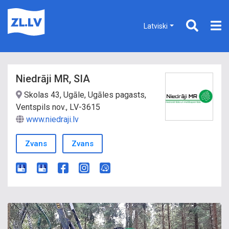
Latviski
Niedrāji MR, SIA
Skolas 43, Ugāle, Ugāles pagasts,
Ventspils nov., LV-3615
www.niedraji.lv
Zvans
Zvans