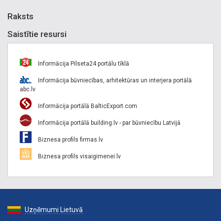
Raksts
Saistītie resursi
Informācija Pilseta24 portālu tīklā
Informācija būvniecības, arhitektūras un interjera portālā
abc.lv
Informācija portālā BalticExport.com
Informācija portālā building.lv - par būvniecību Latvijā
Biznesa profils firmas.lv
Biznesa profils visaigimenei.lv
Uzņēmumi Lietuvā