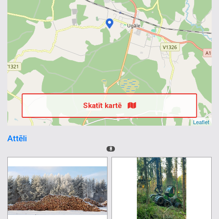
Skatīt kartē
Leaflet
Attēli
8