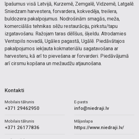
īpašumus visā Latvijā, Kurzemē, Zemgalē, Vidzemē, Latgalē.
Sniedzam harvestera, forvardera, kokvedēja, treilera,
buldozera pakalpojumus. Nodrošinām smagās, meža,
komerciālās tehnikas sēžu restaurāciju, pirkstu/tapu
izgatavošanu. Ražojam taras dēlīšus, šķeldu. Atrodamies
Ventspils novadā, Ugāles pagastā, Ugālē. Piedāvātajos
pakalpojumos iekļauta kokmateriālu sagatavošana ar
harvesteru, kā arī to pievešana ar forvarderi. Piedāvājumā
arī cirsmu kopšana un mežaudžu atjaunošana.
Kontakti
Mobilais tālrunis
E-pasts
+371 29462950
info@niedraji.lv
Mobilais tālrunis
Mājaslapa
+371 26177836
https://www.niedraji.lv/