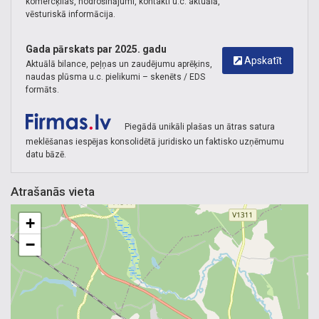
komercķīlas, nodrošinājumi, kontakti u.c. aktuālā,
vēsturiskā informācija.
Gada pārskats par 2025. gadu
Apskatīt
Aktuālā bilance, peļņas un zaudējumu aprēķins,
naudas plūsma u.c. pielikumi – skenēts / EDS
formāts.
Piegādā unikāli plašas un ātras satura
meklēšanas iespējas konsolidētā juridisko un faktisko uzņēmumu
datu bāzē.
Atrašanās vieta
+
−