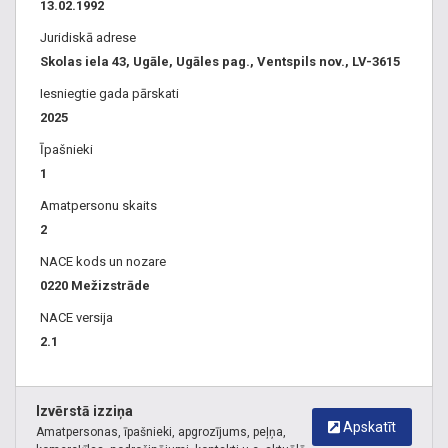
13.02.1992
pakalpojumi, Ventspils, Ventspils novads, Ugāles pagasts,
Juridiskā adrese
Ugāle, apaļkoksnes sagatavošana, apaļkoksnes pievešana,
Skolas iela 43, Ugāle, Ugāles pag., Ventspils nov., LV-3615
kokmateriālu transportēšana, buldozera pakalpojumi, treilera
pakalpojumi, kokmateriālu pārvadājumi, ciršanas tiesības,
Iesniegtie gada pārskati
baļķus pie ceļa, taras dēļi, šķelda. Harvesters, sniedz, veic
2025
mežizstrādes pakalpojumus, izstrādā mežu, pērk cirsmu,
Īpašnieki
veic mežizstrādes pakalpojumus, Mežu iepirkšana, Mežu
1
uzpirkšana, Mežizstrāde, Mežu pirkšana, Meža
Amatpersonu skaits
apsaimniekošanas plāns cena, Meža apsaimniekošanas
2
cikls, Iepērk mežu, Ilgtspējīga meža apsaimniekošana, Pērk
cirsmas, Pērk mežus, Pērk mežu, Meža cenas, Pārdod
NACE kods un nozare
mežu, Mežu pirkšana, Meža pirkšana, Meža īpašumu
0220 Mežizstrāde
pirkšana, Investēšana mežā, Meža pārdošana
NACE versija
2.1
Izvērstā izziņa
Apskatīt
Amatpersonas, īpašnieki, apgrozījums, peļņa,