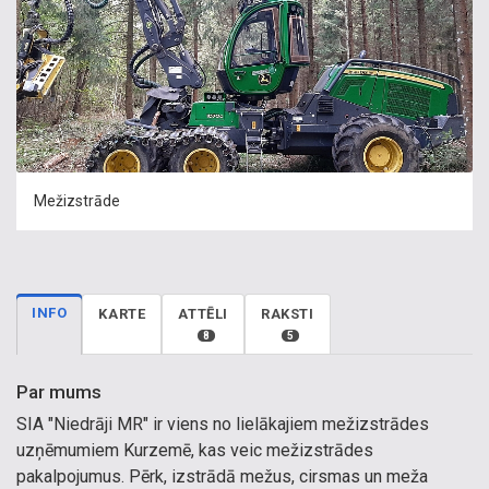
Mežizstrāde
INFO
KARTE
ATTĒLI
RAKSTI
8
5
Par mums
SIA "Niedrāji MR" ir viens no lielākajiem mežizstrādes
uzņēmumiem Kurzemē, kas veic mežizstrādes
pakalpojumus. Pērk, izstrādā mežus, cirsmas un meža