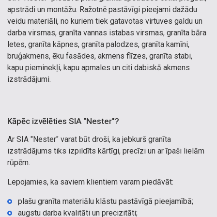
apstrādi un montāžu. Ražotnē pastāvīgi pieejami dažādu
veidu materiāli, no kuriem tiek gatavotas virtuves galdu un
darba virsmas, granīta vannas istabas virsmas, granīta bāra
letes, granīta kāpnes, granīta palodzes, granīta kamīni,
bruģakmens, ēku fasādes, akmens flīzes, granīta stabi,
kapu pieminekļi, kapu apmales un citi dabiskā akmens
izstrādājumi.
Kāpēc izvēlēties SIA "Nester"?
Ar SIA "Nester" varat būt droši, ka jebkurš granīta
izstrādājums tiks izpildīts kārtīgi, precīzi un ar īpaši lielām
rūpēm.
Lepojamies, ka saviem klientiem varam piedāvāt:
plašu granīta materiālu klāstu pastāvīgā pieejamībā;
augstu darba kvalitāti un precizitāti;