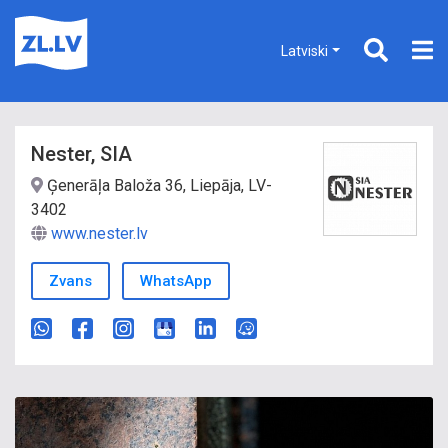
Latviski
Nester, SIA
Ģenerāļa Baloža 36, Liepāja, LV-
3402
www.nester.lv
Zvans
WhatsApp