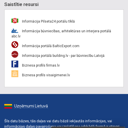
Saistītie resursi
Informācija Pilseta24 portālu tīklā
Informācija būvniecības, arhitektūras un interjera portālā
abc.lv
Informācija portālā BalticExport.com
Informācija portālā building.lv - par būvniecību Latvijā
Biznesa profils firmas.lv
Biznesa profils visaigimenei.lv
Uzņēmumi Lietuvā
Šīs datu bāzes, tās daļas vai datu bāzē iekļautās informācijas, vai
informācijas daļas pavairošana vai izplatīšana jebkādā formā ir stingri