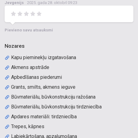
Jevgenijs
2025. gada 28. oktobrī 09:23
Pievieno savu atsauksmi
Nozares
Kapu pieminekļu izgatavošana
Akmens apstrāde
Apbedīšanas piederumi
Grants, smilts, akmens ieguve
Būvmateriālu, būvkonstrukciju ražošana
Būvmateriālu, būvkonstrukciju tirdzniecība
Apdares materiāli: tirdzniecība
Trepes, kāpnes
Labiekārtošana, apzaļumošana