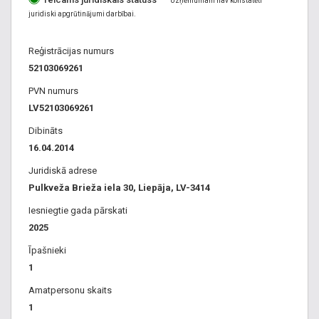
Salaspils, Saldus, Saulkrasti, Seda, Sigulda, Skrunda,
Uzņēmumam nav konstatēti
montāža, granīta virtuves virsmas Liepājā, Granīta virsmas
juridiski apgrūtinājumi darbībai.
Smiltene, Staicele, Stende, Strenči, Subate, Talsi, Tukums,
Liepājā, granīta montāža Liepājā, bruģakmens, granīta
Valdemārpils, Valka, Valmiera, Vangaži, Varakļāni, Ventspils,
plāksnes Liepājā, akmens izstrādājumi Liepājā, kapakmeņu
Reģistrācijas numurs
Viesīte, Viļaka, Viļāni, Zilupe, Ķegums, Ķekava, + vēl 509
izgatavošana Liepājā, Kapakmeņi Liepajā, kapakmeņi
52103069261
pagastos
Kurzemē, granīta kāpnes Liepājā, kapu apmales Liepājā,
Kapu apmales Kurzemē, virtuves galda virsmas, akmens
PVN numurs
gravēšana Liepājā, akmens gravēšana Kurzemē, kapakmeņu
LV52103069261
restaurācija Liepājā, kapu restaurācija Liepājā, kamīni
Dibināts
Liepājā, granīta soliņi Liepājā, granīta izstrādājumi Liepājā,
16.04.2014
granīta izstrādājumu tirdzniecība Liepājā, granīta
Juridiskā adrese
izstrādājumu izgatavošana Liepājā, granīta
Pulkveža Brieža iela 30, Liepāja, LV-3414
vairumtirdzniecība Liepājā, Granīta vairumtirdzniecība
Kurzemē, bruģakmens ražošana Liepājā, akmens palodzes,
Iesniegtie gada pārskati
akmens palodzes Liepājā, akmens palodzes Kurzemē,
2025
granīta virsmas, granīta virsmas Kurzemē, Granīta virsmas
Īpašnieki
Liepājā, akmens darba virsmu ražotne, akmens darba
1
virsmu ražotne Liepājā, akmens darba virsmu ražotne
Amatpersonu skaits
Kurzemē, akmens apstrāde Latvijā, granīts Liepājā, granīts
1
Kurzemē, kapu labiekārtošana, pasūtījuma pieminekļi,