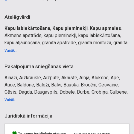
Atslēgvārdi
Kapu labiekārtošana
,
Kapu pieminekļi
,
Kapu apmales
.
Akmens apstrāde, kapu pieminekļi, kapu labiekārtošana,
kapu atjaunošana, granīta apstrāde, granīta montāža, granīta
virtuves virsmas, bruģakmens, granīta plāksnes, dabiskā
Vairāk...
akmens fasādes, dabiskā akmens palodzes, akmens
izstrādājumi, kapakmeņu izgatavošana, granīta kāpnes,
Pakalpojuma sniegšanas vieta
kapu apmales, virtuves galda virsmas, akmens gravēšana,
Ainaži, Aizkraukle, Aizpute, Aknīste, Aloja, Alūksne, Ape,
kapakmeņu restaurācija, kapu restaurācija, kamīni, granīta
Auce, Baldone, Baloži, Balvi, Bauska, Brocēni, Cesvaine,
soliņi, granīta izstrādājumi, granīta izstrādājumu
Cēsis, Dagda, Daugavpils, Dobele, Durbe, Grobiņa, Gulbene,
tirdzniecība, granīta izstrādājumu izgatavošana, granīta
Ikšķile, Ilūkste, Jaunjelgava, Jelgava, Jēkabpils, Jūrmala,
vairumtirdzniecība, bruģakmens ražošana, kāpnes,
Vairāk...
Kandava, Krāslava, Kuldīga, Kārsava, Lielvārde, Liepāja,
palodzes, apdares materiāli, apdares materiālu
Limbaži, Lubāna, Ludza, Līgatne, Līvāni, Madona,
vairumtirdzniecība, akmens apstrāde Liepājā, kapu
Juridiskā informācija
Mazsalaca, Ogre, Olaine, Piltene, Preiļi, Priekule, Pāvilosta,
pieminekļi Liepājā, akmens apstrāde Kurzemē, kapu
Pļaviņas, Rēzekne, Rīga, Rūjiena, Sabile, Salacgrīva,
pieminekļi Kurzemē, granīta apstrāde Liepājā, granīta
Teicams juridiskais statuss