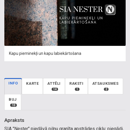
Kapu pieminekļi un kapu labiekārtošana
INFO
KARTE
ATTĒLI
RAKSTI
ATSAUKSMES
14
1
2
BUJ
10
Apraksts
SIA "Nester" piedāvā pilnu granīta apstrādes ciklu: piegādi,