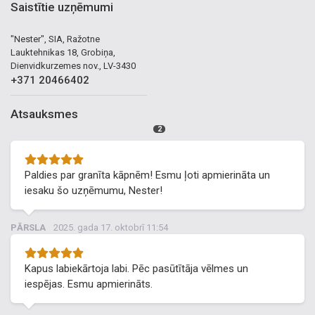
Saistītie uzņēmumi
"Nester", SIA, Ražotne
Lauktehnikas 18, Grobiņa,
Dienvidkurzemes nov., LV-3430
+371 20466402
Atsauksmes
2
Paldies par granīta kāpnēm! Esmu ļoti apmierināta un
iesaku šo uzņēmumu, Nester!
PĀRSLA
2025. gada 17. oktobrī 11:54
Kapus labiekārtoja labi. Pēc pasūtītāja vēlmes un
iespējas. Esmu apmierināts.