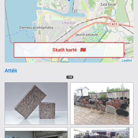
Skatīt kartē
Leaflet
Attēli
14