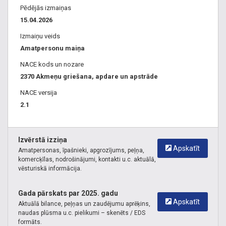
gravējums uz pieminekļa, grants uz kapa, šķembas uz kapa,
Pēdējās izmaiņas
smiltis uz kapa, atklāts kapa piemineklis, puķupods
15.04.2026
kapsētai, plāksne uz kapa, granīta apmale kapam
Izmaiņu veids
Amatpersonu maiņa
NACE kods un nozare
2370 Akmeņu griešana, apdare un apstrāde
NACE versija
2.1
Izvērstā izziņa
Apskatīt
Amatpersonas, īpašnieki, apgrozījums, peļņa,
komercķīlas, nodrošinājumi, kontakti u.c. aktuālā,
vēsturiskā informācija.
Gada pārskats par 2025. gadu
Apskatīt
Aktuālā bilance, peļņas un zaudējumu aprēķins,
naudas plūsma u.c. pielikumi – skenēts / EDS
formāts.