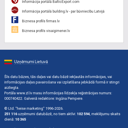
Informācija portālā BalticExport.com
Informācija portālā building.lv - par būvniecību Latvijā
Biznesa profils firmas.lv
Biznesa profils visaigimenei.lv
Uzņēmumi Lietuvā
Šīs datu bāzes, tās daļas vai datu bāzē iekļautās informācijas, vai
informācijas daļas pavairošana vai izplatīšana jebkādā formā ir stingri
aizliegta.
Portāla www.zl.lv masu informācijas līdzekļa reģistrācijas numurs:
000740422. Galvenā redaktore: Ingūna Pempere.
© Ltd. "heise marketing" 1996-2026.
251 116
uzņēmumi datubāzē, no tiem aktīvi:
102 594
, meklējumu skaits
dienā:
10 365