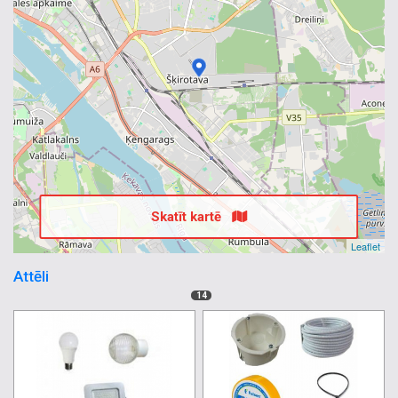
Skatīt kartē
Leaflet
Attēli
14