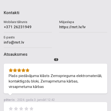
Kontakti
Mobilais tālrunis
Mājaslapa
+371 26231949
https://mrt.lv/lv
E-pasts
info@mrt.lv
Atsauksmes
1
Plašs piedāvājuma klāsts Zemsprieguma elektromateriāli,
kontaktligzdu bloki, Zemapmetuma kārbas,
virsapmetuma kārbas
pēteris
2024. gada 3. janvārī 12:42