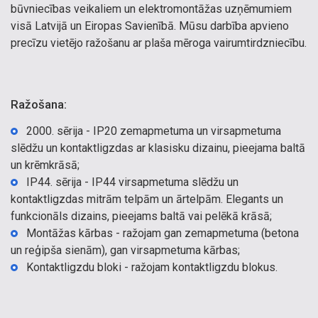
būvniecības veikaliem un elektromontāžas uzņēmumiem
visā Latvijā un Eiropas Savienībā. Mūsu darbība apvieno
precīzu vietējo ražošanu ar plaša mēroga vairumtirdzniecību.
Ražošana:
2000. sērija - IP20 zemapmetuma un virsapmetuma
slēdžu un kontaktligzdas ar klasisku dizainu, pieejama baltā
un krēmkrāsā;
IP44. sērija - IP44 virsapmetuma slēdžu un
kontaktligzdas mitrām telpām un ārtelpām. Elegants un
funkcionāls dizains, pieejams baltā vai pelēkā krāsā;
Montāžas kārbas - ražojam gan zemapmetuma (betona
un reģipša sienām), gan virsapmetuma kārbas;
Kontaktligzdu bloki - ražojam kontaktligzdu blokus.