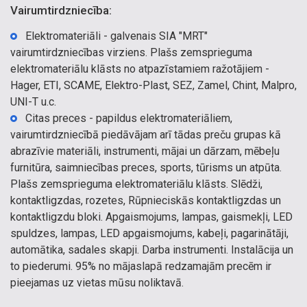
Vairumtirdzniecība:
Elektromateriāli - galvenais SIA "MRT"
vairumtirdzniecības virziens. Plašs zemsprieguma
elektromateriālu klāsts no atpazīstamiem ražotājiem -
Hager, ETI, SCAME, Elektro-Plast, SEZ, Zamel, Chint, Malpro,
UNI-T u.c.
Citas preces - papildus elektromateriāliem,
vairumtirdzniecībā piedāvājam arī tādas preču grupas kā
abrazīvie materiāli, instrumenti, mājai un dārzam, mēbeļu
furnitūra, saimniecības preces, sports, tūrisms un atpūta.
Plašs zemsprieguma elektromateriālu klāsts. Slēdži,
kontaktligzdas, rozetes, Rūpnieciskās kontaktligzdas un
kontaktligzdu bloki. Apgaismojums, lampas, gaismekļi, LED
spuldzes, lampas, LED apgaismojums, kabeļi, pagarinātāji,
automātika, sadales skapji. Darba instrumenti. Instalācija un
to piederumi. 95% no mājaslapā redzamajām precēm ir
pieejamas uz vietas mūsu noliktavā.