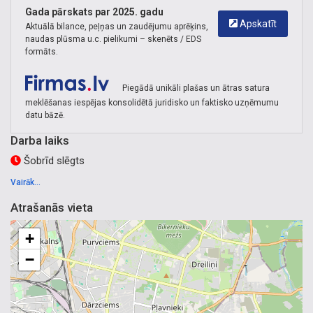
Dārzciems
Gada pārskats par 2025. gadu
Apskatīt
Aktuālā bilance, peļņas un zaudējumu aprēķins,
naudas plūsma u.c. pielikumi – skenēts / EDS
formāts.
Elektrotehnisko iekārtu ražošana Šķirotava
,
Zemapmetuma
kārbas Šķirotava
,
Zemsprieguma elektromateriāli Šķirotava
,
elektromateriālu ražošana Šķirotava
,
kontaktligzdu bloki
Piegādā unikāli plašas un ātras satura
meklēšanas iespējas konsolidētā juridisko un faktisko uzņēmumu
Šķirotava
datu bāzē.
Darba laiks
Šobrīd slēgts
Vairāk...
Atrašanās vieta
+
−