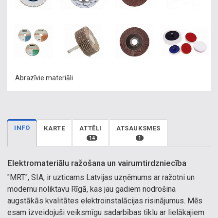
Abrazīvie materiāli
INFO
KARTE
ATTĒLI
ATSAUKSMES
14
1
Elektromateriālu ražošana un vairumtirdzniecība
"MRT", SIA, ir uzticams Latvijas uzņēmums ar ražotni un
modernu noliktavu Rīgā, kas jau gadiem nodrošina
augstākās kvalitātes elektroinstalācijas risinājumus. Mēs
esam izveidojuši veiksmīgu sadarbības tīklu ar lielākajiem