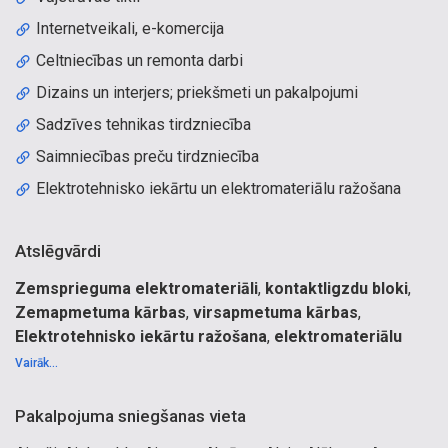
Internetveikali, e-komercija
Celtniecības un remonta darbi
Dizains un interjers; priekšmeti un pakalpojumi
Sadzīves tehnikas tirdzniecība
Saimniecības preču tirdzniecība
Elektrotehnisko iekārtu un elektromateriālu ražošana
Atslēgvārdi
Zemsprieguma elektromateriāli
,
kontaktligzdu bloki
,
Zemapmetuma kārbas
,
virsapmetuma kārbas
,
Elektrotehnisko iekārtu ražošana
,
elektromateriālu
ražošana
.
Vairāk...
Abrazīvie materiāli, Auto piederumi, Elektromateriāli,
Instrumenti, Mājai un dārzam, Mēbeļu furnitūra,
Pakalpojuma sniegšanas vieta
Saimniecības preces, Sports, tūrisms un atpūta, Dimanta