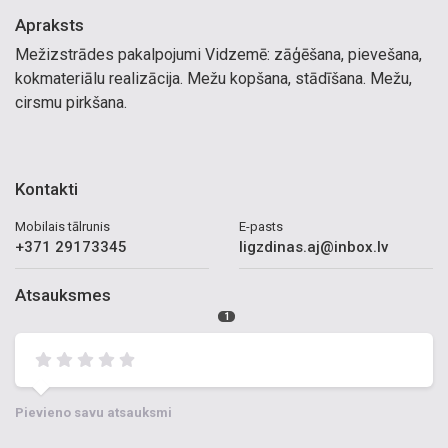
Apraksts
Mežizstrādes pakalpojumi Vidzemē: zāģēšana, pievešana,
kokmateriālu realizācija. Mežu kopšana, stādīšana. Mežu,
cirsmu pirkšana.
Kontakti
Mobilais tālrunis
E-pasts
+371 29173345
ligzdinas.aj@inbox.lv
Atsauksmes
1
Pievieno savu atsauksmi