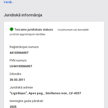
Liepnas, Malienas, Mālupes, Mārkalnes, Palsmanes,
motorzāģiem, atēnošana, apauguma novākšana, traktora
Vairāk...
Pededzes, Plāņu, Smiltenes, Trapenes, Valkas, Variņu,
pakalpojumi, mežizstrāde Apē, mežizstrāde Alūksnē,
Veclaicenes, Vijciema, Virešu, Zeltiņu, Ziemera, Zvārtavas,
mežizstrāde Smiltenē
Juridiskā informācija
Ērģemes pagasti, Alūksne, Ape, Seda, Smiltene, Strenči,
Valka
Teicams juridiskais statuss
Uzņēmumam nav konstatēti
juridiski apgrūtinājumi darbībai.
Reģistrācijas numurs
44103066007
PVN numurs
LV44103066007
Dibināts
30.03.2011
Juridiskā adrese
"Ligzdiņas", Apes pag., Smiltenes nov., LV-4337
Iesniegtie gada pārskati
2025