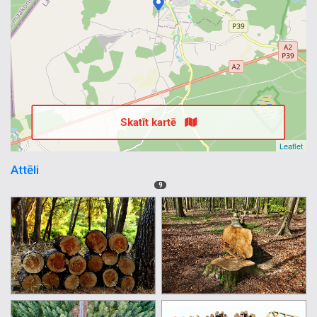
Skatīt kartē
Leaflet
Attēli
9