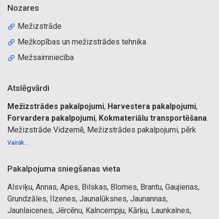
Nozares
Mežizstrāde
Mežkopības un mežizstrādes tehnika
Mežsaimniecība
Atslēgvārdi
Mežizstrādes pakalpojumi
,
Harvestera pakalpojumi
,
Forvardera pakalpojumi
,
Kokmateriālu transportēšana
.
Mežizstrāde Vidzemē, Mežizstrādes pakalpojumi, pērk
mežu, pērk cirsmas, Kokvedēja pakalpojumi, Mežizstrāde,
Vairāk...
zāģēšana, pievešana, kokmateriālu realizācija, mežu
kopšana, mežu stādīšana, cirsmu pirkšana, pērk cirsmas uz
Pakalpojuma sniegšanas vieta
celma, pērk cirsmas Vidzemē, meža pirkšana, pērkam
Alsviķu, Annas, Apes, Bilskas, Blomes, Brantu, Gaujienas,
cirsmas, pērkam mežus, jaunaudžu kopšana, apaļkoku
Grundzāles, Ilzenes, Jaunalūksnes, Jaunannas,
iepirkšana pie ceļa, cirsmu pirkšana īpašumā, Forvardera
Jaunlaicenes, Jērcēnu, Kalncempju, Kārķu, Launkalnes,
pakalpojumi, harvestera pakalpojumi, zāģēšana ar rokas