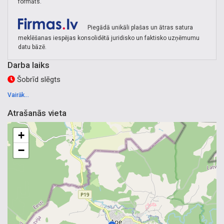
formāts.
Piegādā unikāli plašas un ātras satura
meklēšanas iespējas konsolidētā juridisko un faktisko uzņēmumu
datu bāzē.
Darba laiks
Šobrīd slēgts
Vairāk...
Atrašanās vieta
+
−