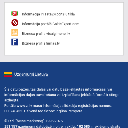
Informācija Pilseta24 portālu tīklā
Informācija portālā BalticExport.com
Biznesa profils visaigimenei.lv
Biznesa profils firmas.lv
Uzņēmumi Lietuvā
Šīs datu bāzes, tās daļas vai datu bāzē iekļautās informācijas, vai
informācijas daļas pavairošana vai izplatīšana jebkādā formā ir stingri
aizliegta.
Portāla www.zl.lv masu informācijas līdzekļa reģistrācijas numurs:
000740422. Galvenā redaktore: Ingūna Pempere.
© Ltd. "heise marketing" 1996-2026.
251 157
uzņēmumi datubāzē, no tiem aktīvi:
102 585
, meklējumu skaits