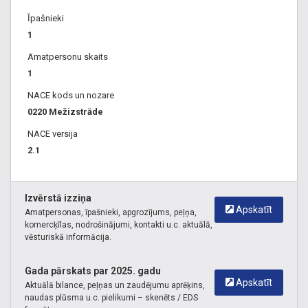
Īpašnieki
1
Amatpersonu skaits
1
NACE kods un nozare
0220 Mežizstrāde
NACE versija
2.1
Izvērstā izziņa
Apskatīt
Amatpersonas, īpašnieki, apgrozījums, peļņa,
komercķīlas, nodrošinājumi, kontakti u.c. aktuālā,
vēsturiskā informācija.
Gada pārskats par 2025. gadu
Apskatīt
Aktuālā bilance, peļņas un zaudējumu aprēķins,
naudas plūsma u.c. pielikumi – skenēts / EDS