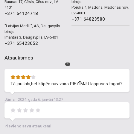
Raunas 17, Cēsis, Cēsu nov., LV-
birojs
4101
Poruka 4, Madona, Madonas nov.,
+371 64124718
LV-4801
+371 64823580
"Latvijas Mediji", AS, Daugavpils
birojs
Imantas 3, Daugavpils, LV-5401
+371 65423052
Atsauksmes
1
Tā jau labi,bet kāpēc nav vairs PIEZĪMJU lappuses tagad?
Jānis
2024. gada 6. janvārī 13:27
Pievieno savu atsauksmi