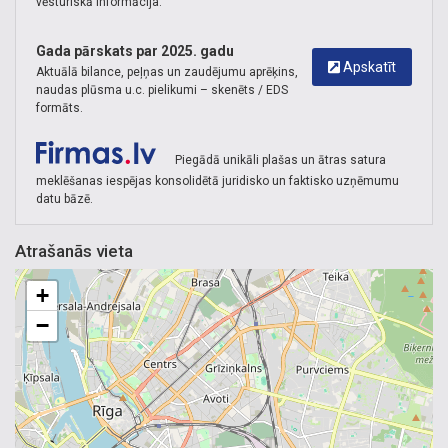
vēsturiskā informācija.
Gada pārskats par 2025. gadu
Apskatīt
Aktuālā bilance, peļņas un zaudējumu aprēķins,
naudas plūsma u.c. pielikumi – skenēts / EDS
formāts.
Piegādā unikāli plašas un ātras satura
meklēšanas iespējas konsolidētā juridisko un faktisko uzņēmumu
datu bāzē.
Atrašanās vieta
+
−