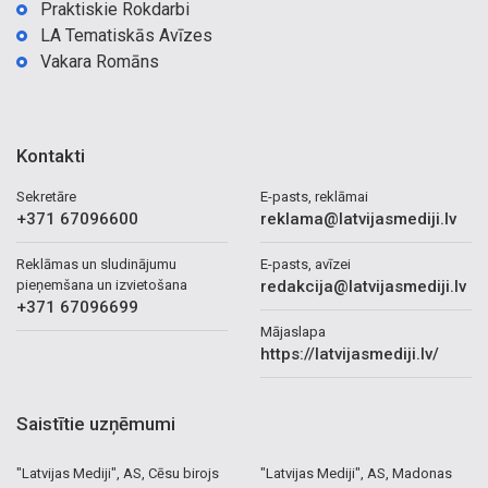
Praktiskie Rokdarbi
LA Tematiskās Avīzes
Vakara Romāns
Kontakti
Sekretāre
E-pasts, reklāmai
+371 67096600
reklama@latvijasmediji.lv
Reklāmas un sludinājumu
E-pasts, avīzei
pieņemšana un izvietošana
redakcija@latvijasmediji.lv
+371 67096699
Mājaslapa
https://latvijasmediji.lv/
Saistītie uzņēmumi
"Latvijas Mediji", AS, Cēsu birojs
"Latvijas Mediji", AS, Madonas