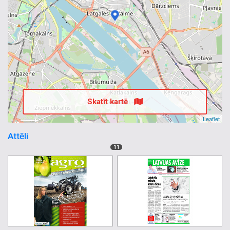
Skatīt kartē
Leaflet
Attēli
11