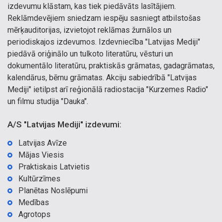
izdevumu klāstam, kas tiek piedāvāts lasītājiem.
Reklāmdevējiem sniedzam iespēju sasniegt atbilstošas
mērķauditorijas, izvietojot reklāmas žurnālos un
periodiskajos izdevumos. Izdevniecība "Latvijas Mediji"
piedāvā oriģinālo un tulkoto literatūru, vēsturi un
dokumentālo literatūru, praktiskās grāmatas, gadagrāmatas,
kalendārus, bērnu grāmatas. Akciju sabiedrībā "Latvijas
Mediji" ietilpst arī reģionālā radiostacija "Kurzemes Radio"
un filmu studija "Dauka".
A/S "Latvijas Mediji" izdevumi:
Latvijas Avīze
Mājas Viesis
Praktiskais Latvietis
Kultūrzīmes
Planētas Noslēpumi
Medības
Agrotops