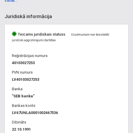
Vairāk...
Praktiskais Latvietis, reklāmas aģentūras, cik maksā
reklāma, ziņu portāli, abonēšana, pasūtīt avīzes, pasūtīt
Juridiskā informācija
žurnālus, grāmatu veikals. Prese, žurnālu izdevniecība,
reklāmas pakalpojumi, reklāmas presē, reklāmas žurnālos.
Teicams juridiskais statuss
Uzņēmumam nav konstatēti
Abonēšana Maskavas forštate
,
Avīzes Maskavas forštate
,
juridiski apgrūtinājumi darbībai.
Izdevniecība Maskavas forštate
,
Preses izdevumi
Maskavas forštate
,
Reklāma Maskavas forštate
Reģistrācijas numurs
40103027253
PVN numurs
LV40103027253
Banka
"SEB banka"
Bankas konts
LV67UNLA0001002467536
Dibināts
22.10.1991