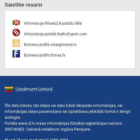
Saistītie resursi
Informācija Pilseta24 portālu tīklā
Informācija portālā BalticExport.com
Biznesa profils visaigimenei.lv
Biznesa profils firmas.lv
Uzņēmumi Lietuvā
Šīs datu bāzes, tās daļas vai datu bāzē iekļautās informācijas, vai
informācijas daļas pavairošana vai izplatīšana jebkādā formā ir stingri
aizliegta.
Portāla www.zl.lv masu informācijas līdzekļa reģistrācijas numurs:
000740422. Galvenā redaktore: Ingūna Pempere.