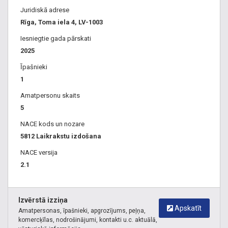
Juridiskā adrese
Rīga, Toma iela 4, LV-1003
Iesniegtie gada pārskati
2025
Īpašnieki
1
Amatpersonu skaits
5
NACE kods un nozare
5812 Laikrakstu izdošana
NACE versija
2.1
Izvērstā izziņa
Apskatīt
Amatpersonas, īpašnieki, apgrozījums, peļņa,
komercķīlas, nodrošinājumi, kontakti u.c. aktuālā,