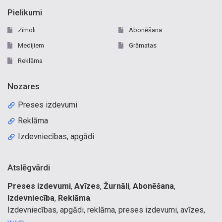
Pielikumi
Zīmoli
Abonēšana
Medijiem
Grāmatas
Reklāma
Nozares
Preses izdevumi
Reklāma
Izdevniecības, apgādi
Atslēgvārdi
Preses izdevumi
,
Avīzes
,
Žurnāli
,
Abonēšana
,
Izdevniecība
,
Reklāma
.
Izdevniecības, apgādi, reklāma, preses izdevumi, avīzes,
žurnāli, grāmatas, sludinājumi, laikraksts, Latvijas Avīze,