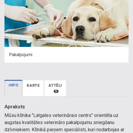
Pakalpojumi
INFO
KARTE
ATTĒLI
5
Apraksts
Mūsu klīnika "Latgales veterinārais centrs" orientēta uz
augstas kvalitātes veterināro pakalpojumu sniegšanu
dzīvniekiem. Klīnikā pieņem speciālisti, kuri nodarbojas ar