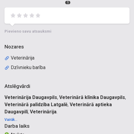
1
Pievieno savu atsauksmi
Nozares
Veterinārija
Dzīvnieku barība
Atslēgvārdi
Veterinārija Daugavpils
,
Veterinārā klīnika Daugavpils
,
Veterinārā palīdzība Latgalē
,
Veterinārā aptieka
Daugavpilī
,
Veterinārija
.
Veterinārā klīnika Latgalē. Veterinārā palīdzība. Stacionārs,
Vairāk...
Darba laiks
aprūpe. Veterinārā klīnika. Rentgens. Veterinārā aptieka.
Ķirurģija. Sterilizācija, kastrācija, (suņu, kaķu). Dzīvnieku