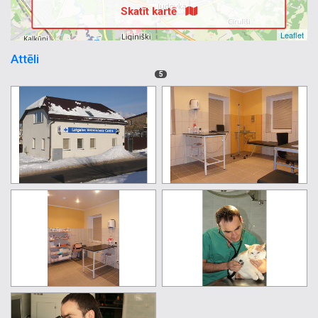
Skatīt kartē
Leaflet
Attēli
5