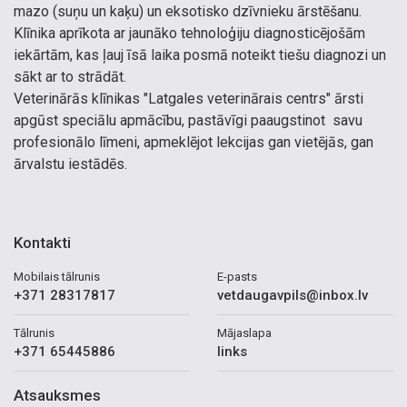
mazo (suņu un kaķu) un eksotisko dzīvnieku ārstēšanu.
Klīnika aprīkota ar jaunāko tehnoloģiju diagnosticējošām
iekārtām, kas ļauj īsā laika posmā noteikt tiešu diagnozi un
sākt ar to strādāt.
Veterinārās klīnikas "Latgales veterinārais centrs" ārsti
apgūst speciālu apmācību, pastāvīgi paaugstinot savu
profesionālo līmeni, apmeklējot lekcijas gan vietējās, gan
ārvalstu iestādēs.
Kontakti
Mobilais tālrunis
E-pasts
+371 28317817
vetdaugavpils@inbox.lv
Tālrunis
Mājaslapa
+371 65445886
links
Atsauksmes