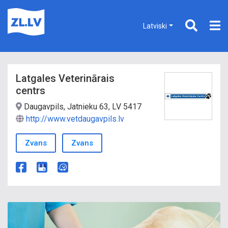
Latviski
Latgales Veterinārais
centrs
Daugavpils, Jatnieku 63, LV 5417
http://www.vetdaugavpils.lv
Zvans
Zvans