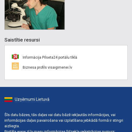
Saistītie resursi
Informācija Pilseta24 portālu tīklā
Biznesa profils visaigimenei.lv
Uzņēmumi Lietuvā
Šīs datu bāzes, tās daļas vai datu bāzē iekļautās informācijas, vai
informācijas daļas pavairošana vai izplatīšana jebkādā formā ir stingri
aizliegta.
Portāla www.zl.lv masu informācijas līdzekļa reģistrācijas numurs: