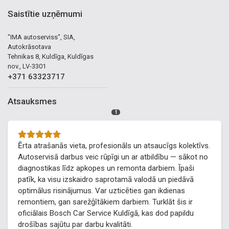
Saistītie uzņēmumi
"IMA autoserviss", SIA,
Autokrāsotava
Tehnikas 8, Kuldīga, Kuldīgas
nov., LV-3301
+371 63323717
Atsauksmes
1
Ērta atrašanās vieta, profesionāls un atsaucīgs kolektīvs.
Autoservisā darbus veic rūpīgi un ar atbildību — sākot no
diagnostikas līdz apkopes un remonta darbiem. Īpaši
patīk, ka visu izskaidro saprotamā valodā un piedāvā
optimālus risinājumus. Var uzticēties gan ikdienas
remontiem, gan sarežģītākiem darbiem. Turklāt šis ir
oficiālais Bosch Car Service Kuldīgā, kas dod papildu
drošības sajūtu par darbu kvalitāti.