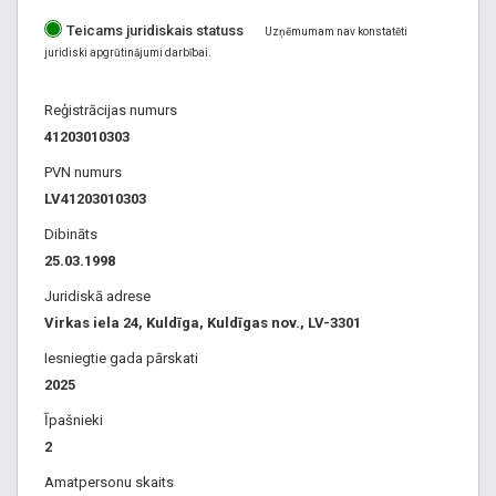
tehniskai apskatei, Gāzu iekārtu uzstādīšana, Gāzes
Teicams juridiskais statuss
iekārtas, Virsbūves remonts, ģeometrija, taisnošana,
Uzņēmumam nav konstatēti
juridiski apgrūtinājumi darbībai.
krāsošana, auto gāzes iekārtas, gāzes iekārtu uzstādīšana,
remonts, aukstumiekārtas, kondicionieru remonts, serviss,
Reģistrācijas numurs
uzstādīšana, auto evakuatora pakalpojumi Kurzemē, Kuldīgā,
41203010303
auto krāsošana, motoru eļļas, smērvielas. kondicionieru
uzpildīšana, Auto krāsošana, krāsotava, Auto kondicionieri,
PVN numurs
auto krāsošana, Bosch Car Service Kuldīga
LV41203010303
Dibināts
25.03.1998
Juridiskā adrese
Virkas iela 24, Kuldīga, Kuldīgas nov., LV-3301
Iesniegtie gada pārskati
2025
Īpašnieki
2
Amatpersonu skaits