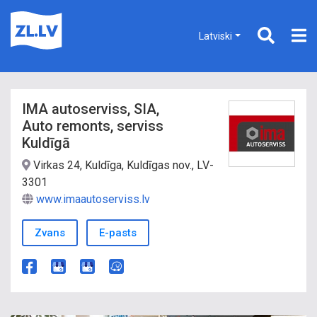
Latviski
IMA autoserviss, SIA,
Auto remonts, serviss
Kuldīgā
Virkas 24, Kuldīga, Kuldīgas nov., LV-
3301
www.imaautoserviss.lv
Zvans
E-pasts