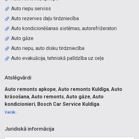
Auto riepu serviss
Auto rezerves daļu tirdzniecība
Auto kondicionēšanas sistēmas, autorefrižeratori
Auto gāze
Auto riepu, auto disku tirdzniecība
Auto evakuācija, tehniskā palīdzība uz ceļa
Atslēgvārdi
Auto remonts apkope
,
Auto remonts Kuldīga
,
Auto
krāsošana
,
Auto remonts
,
Auto gāze
,
Auto
kondicionieri
,
Bosch Car Service Kuldīga
.
Autoserviss, auto apkope, auto remonts, auto rezerves
Vairāk...
daļas, auto riepas, riepu remonts, riepu tirdzniecība, auto
kosmētika, auto krāsas, tirdzniecība, auto evakuators, auto
Juridiskā informācija
diennakts evakuators, Automašīnu sagatavošana valsts