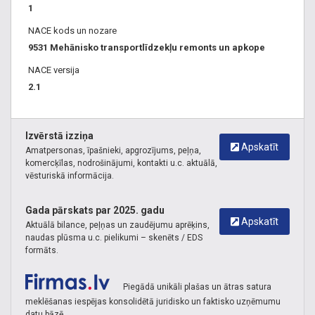
1
NACE kods un nozare
9531 Mehānisko transportlīdzekļu remonts un apkope
NACE versija
2.1
Izvērstā izziņa
Apskatīt
Amatpersonas, īpašnieki, apgrozījums, peļņa,
komercķīlas, nodrošinājumi, kontakti u.c. aktuālā,
vēsturiskā informācija.
Gada pārskats par 2025. gadu
Apskatīt
Aktuālā bilance, peļņas un zaudējumu aprēķins,
naudas plūsma u.c. pielikumi – skenēts / EDS
formāts.
Piegādā unikāli plašas un ātras satura
meklēšanas iespējas konsolidētā juridisko un faktisko uzņēmumu
datu bāzē.