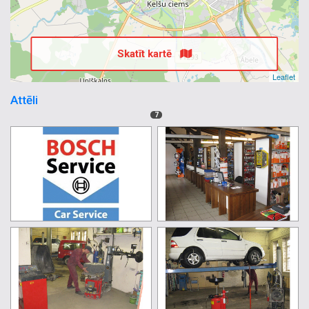
Skatīt kartē
Leaflet
Attēli
7