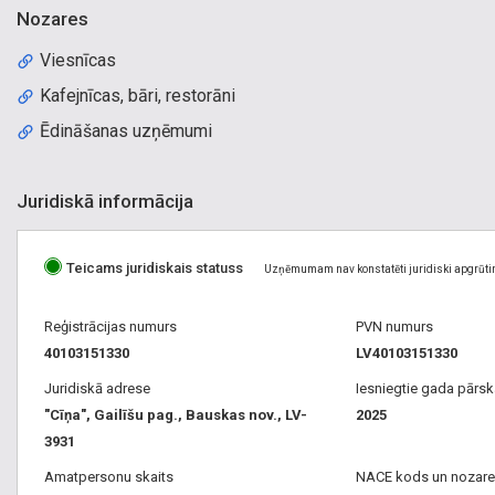
Nozares
Viesnīcas
Kafejnīcas, bāri, restorāni
Ēdināšanas uzņēmumi
Juridiskā informācija
Teicams juridiskais statuss
Uzņēmumam nav konstatēti juridiski apgrūti
Reģistrācijas numurs
PVN numurs
40103151330
LV40103151330
Juridiskā adrese
Iesniegtie gada pārsk
"Cīņa", Gailīšu pag., Bauskas nov., LV-
2025
3931
Amatpersonu skaits
NACE kods un nozare