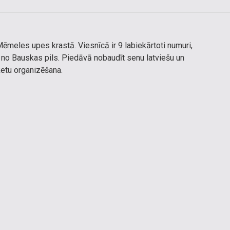
ēmeles upes krastā. Viesnīcā ir 9 labiekārtoti numuri,
lu no Bauskas pils. Piedāvā nobaudīt senu latviešu un
ketu organizēšana.