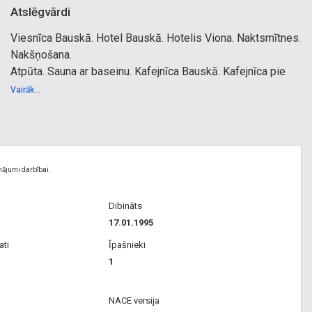
Atslēgvārdi
Viesnīca Bauskā. Hotel Bauskā. Hotelis Viona. Naktsmītnes.
Nakšņošana.
Atpūta. Sauna ar baseinu. Kafejnīca Bauskā. Kafejnīca pie
pils.
Vairāk...
Bauskas pils. Karstie ēdieni. Pusdienas. Saldie ēdieni.
Deserts.
Latviešu ēdieni. Armēņu virtuve.
nājumi darbībai.
Dibināts
17.01.1995
ati
Īpašnieki
1
NACE versija