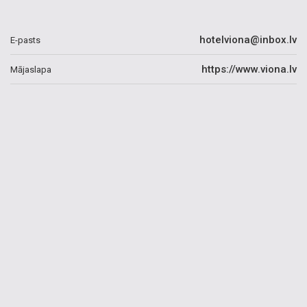
hotelviona@inbox.lv
E-pasts
https://www.viona.lv
Mājaslapa