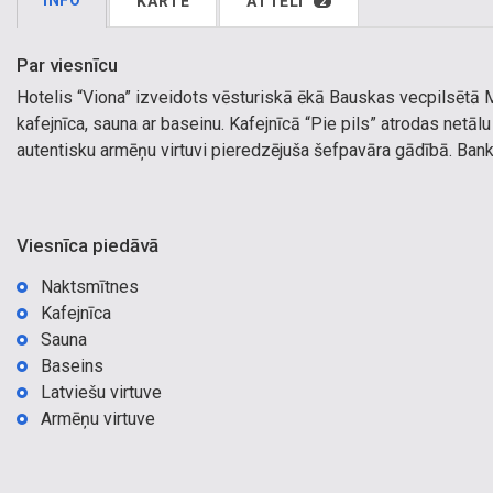
INFO
KARTE
ATTĒLI
2
Par viesnīcu
Hotelis “Viona” izveidots vēsturiskā ēkā Bauskas vecpilsētā M
kafejnīca, sauna ar baseinu. Kafejnīcā “Pie pils” atrodas netā
autentisku armēņu virtuvi pieredzējuša šefpavāra gādībā. Ban
Viesnīca piedāvā
Naktsmītnes
Kafejnīca
Sauna
Baseins
Latviešu virtuve
Armēņu virtuve