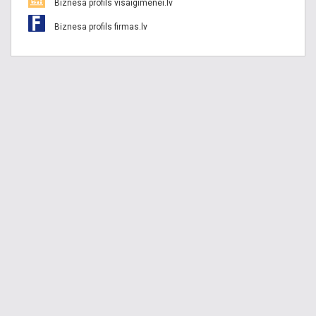
Biznesa profils visaigimenei.lv
Biznesa profils firmas.lv