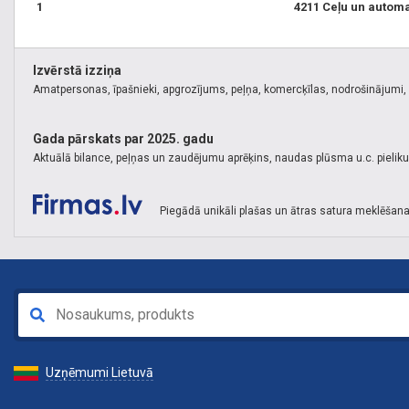
1
4211 Ceļu un automa
Izvērstā izziņa
Amatpersonas, īpašnieki, apgrozījums, peļņa, komercķīlas, nodrošinājumi, k
Gada pārskats par 2025. gadu
Aktuālā bilance, peļņas un zaudējumu aprēķins, naudas plūsma u.c. pielik
Piegādā unikāli plašas un ātras satura meklēšana
Uzņēmumi Lietuvā