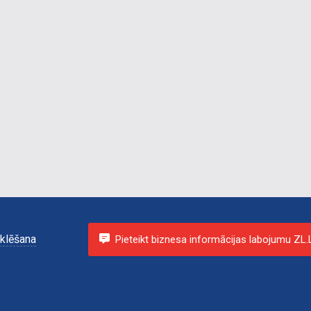
klēšana
Pieteikt biznesa informācijas labojumu ZL.