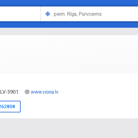
, LV-3901
www.viona.lv
262808