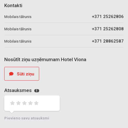
Kontakti
+371 25262806
Mobilais tālrunis
+371 25262808
Mobilais tālrunis
+371 28862587
Mobilais tālrunis
Nosūtīt ziņu uzņēmumam Hotel Viona
Sūti ziņu
Atsauksmes
1
Pievieno savu atsauksmi