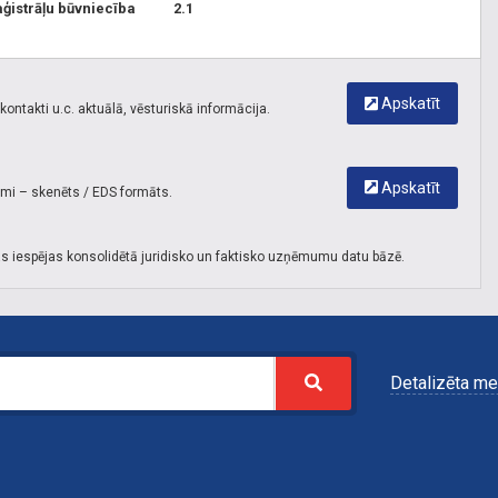
ģistrāļu būvniecība
2.1
Apskatīt
ontakti u.c. aktuālā, vēsturiskā informācija.
Apskatīt
umi – skenēts / EDS formāts.
s iespējas konsolidētā juridisko un faktisko uzņēmumu datu bāzē.
Detalizēta me