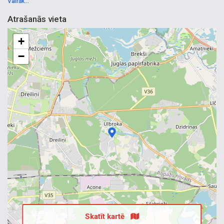
Vairāk...
Atrašanās vieta
+
−
Skatīt kartē