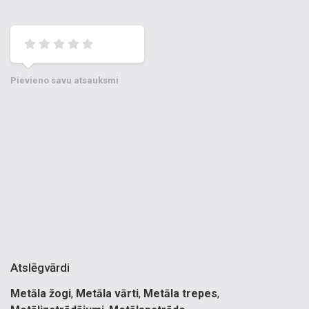
Pievieno savu atsauksmi
Atslēgvārdi
Metāla žogi
,
Metāla vārti
,
Metāla trepes
,