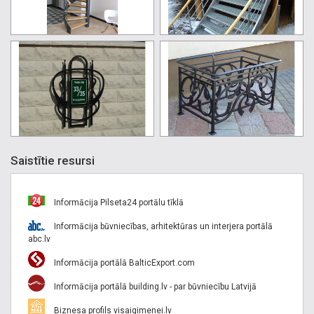
Saistītie resursi
Informācija Pilseta24 portālu tīklā
Informācija būvniecības, arhitektūras un interjera portālā
abc.lv
Informācija portālā BalticExport.com
Informācija portālā building.lv - par būvniecību Latvijā
Biznesa profils visaigimenei.lv