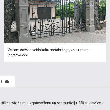
Veicam dažāda veida kaltu metāla žogu, vārtu, margu
izgatavošanu
ES
1
ālizstrādājumu izgatavošanu un restaurāciju. Mūsu devīze -