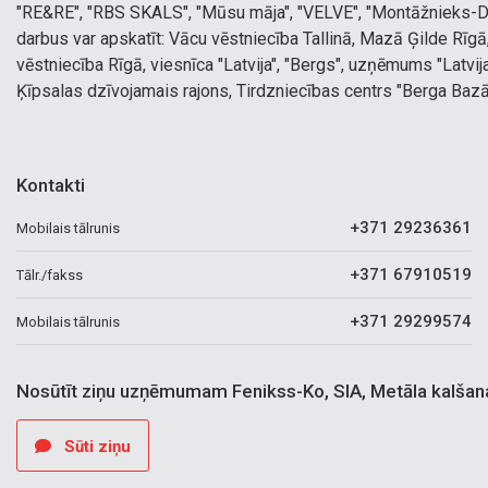
"RE&RE", "RBS SKALS", "Mūsu māja", "VELVE", "Montāžnieks-D", 
darbus var apskatīt: Vācu vēstniecība Tallinā, Mazā Ģilde Rīgā
vēstniecība Rīgā, viesnīca "Latvija", "Bergs", uzņēmums "Latvij
Ķīpsalas dzīvojamais rajons, Tirdzniecības centrs "Berga Bazār
Kontakti
+371 29236361
Mobilais tālrunis
+371 67910519
Tālr./fakss
+371 29299574
Mobilais tālrunis
Nosūtīt ziņu uzņēmumam Fenikss-Ko, SIA, Metāla kalšan
Sūti ziņu