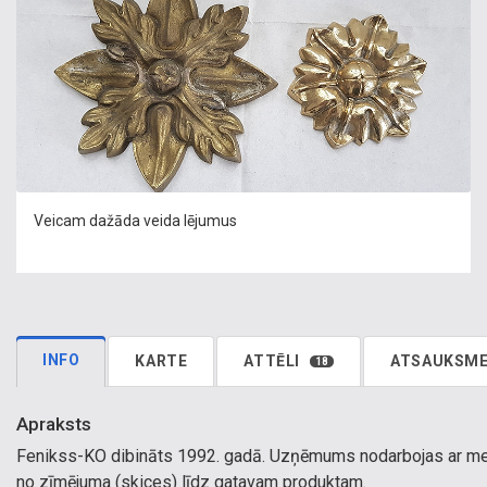
Veicam dažāda veida lējumus
INFO
KARTE
ATTĒLI
ATSAUKSM
18
Apraksts
Fenikss-KO dibināts 1992. gadā. Uzņēmums nodarbojas ar met
no zīmējuma (skices) līdz gatavam produktam.