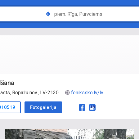
lšana
gasts, Ropažu nov., LV-2130
fenikssko.lv/lv
910519
Fotogalerija