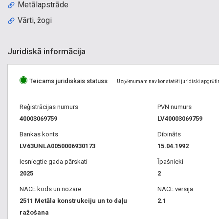
Metālapstrāde
Vārti, žogi
Juridiskā informācija
Teicams juridiskais statuss
Uzņēmumam nav konstatēti juridiski apgrūti
Reģistrācijas numurs
PVN numurs
40003069759
LV40003069759
Bankas konts
Dibināts
LV63UNLA0050006930173
15.04.1992
Iesniegtie gada pārskati
Īpašnieki
2025
2
NACE kods un nozare
NACE versija
2511 Metāla konstrukciju un to daļu
2.1
ražošana