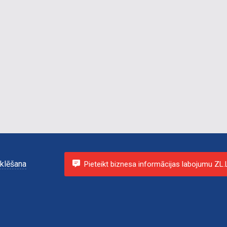
klēšana
Pieteikt biznesa informācijas labojumu ZL.