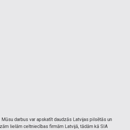
zi. Mūsu darbus var apskatīt daudzās Latvijas pilsētās un
udzām lielām celtniecības firmām Latvijā, tādām kā SIA