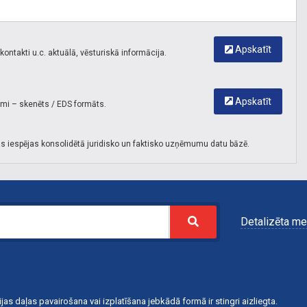
Apskatīt
ontakti u.c. aktuālā, vēsturiskā informācija.
Apskatīt
umi – skenēts / EDS formāts.
s iespējas konsolidētā juridisko un faktisko uzņēmumu datu bāzē.
Detalizēta me
jas daļas pavairošana vai izplatīšana jebkādā formā ir stingri aizliegta.