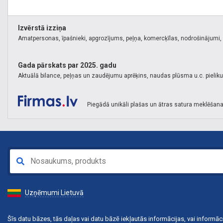
Izvērstā izziņa
Amatpersonas, īpašnieki, apgrozījums, peļņa, komercķīlas, nodrošinājumi, k
Gada pārskats par 2025. gadu
Aktuālā bilance, peļņas un zaudējumu aprēķins, naudas plūsma u.c. pielik
Piegādā unikāli plašas un ātras satura meklēšana
Uzņēmumi Lietuvā
Šīs datu bāzes, tās daļas vai datu bāzē iekļautās informācijas, vai informāci