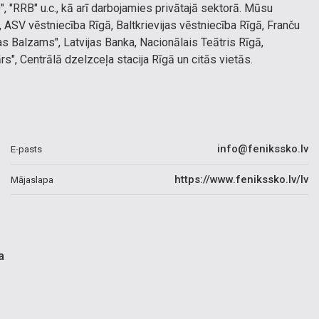
"RRB" u.c., kā arī darbojamies privātajā sektorā. Mūsu
, ASV vēstniecība Rīgā, Baltkrievijas vēstniecība Rīgā, Franču
as Balzams", Latvijas Banka, Nacionālais Teātris Rīgā,
s", Centrālā dzelzceļa stacija Rīgā un citās vietās.
info@fenikssko.lv
E-pasts
https://www.fenikssko.lv/lv
Mājaslapa
a