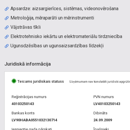
Apsardze: aizsargierīces, sistēmas, videonovērošana
Metroloģija, mēraparāti un mērinstrumenti
Vājstrāvas tīkli
Elektrotehnisko iekārtu un elektromateriālu tirdzniecība
Ugunsdzēsības un ugunsaizsardzības līdzekļi
Juridiskā informācija
Teicams juridiskais statuss
Uzņēmumam nav konstatēti juridiski apgrūti
Reģistrācijas numurs
PVN numurs
40103250143
LV40103250143
Bankas konts
Dibināts
LV90HABA0551032130714
24.09.2009
Iesniegtie gada pārskati
Īpašnieki