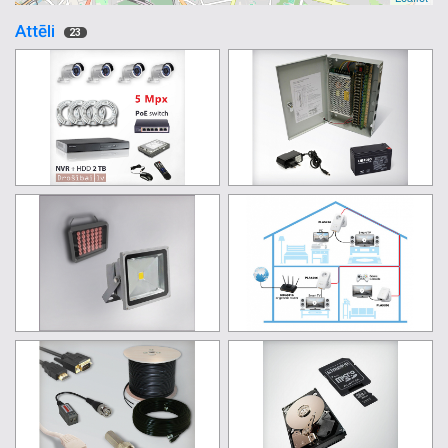
Attēli
23