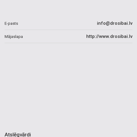
info@drosibai.lv
E-pasts
http://www.drosibai.lv
Mājaslapa
Atslēgvārdi