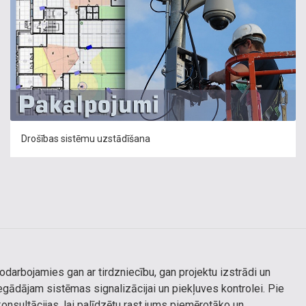
Drošības sistēmu uzstādīšana
arbojamies gan ar tirdzniecību, gan projektu izstrādi un
egādājam sistēmas signalizācijai un piekļuves kontrolei. Pie
onsultācijas, lai palīdzētu rast jums piemērotāko un