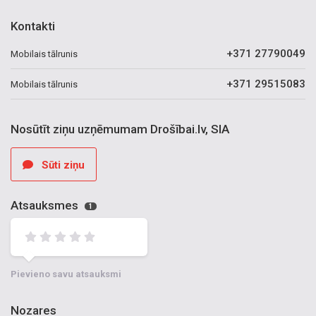
Kontakti
+371 27790049
Mobilais tālrunis
+371 29515083
Mobilais tālrunis
Nosūtīt ziņu uzņēmumam Drošībai.lv, SIA
Sūti ziņu
Atsauksmes
1
Pievieno savu atsauksmi
Nozares