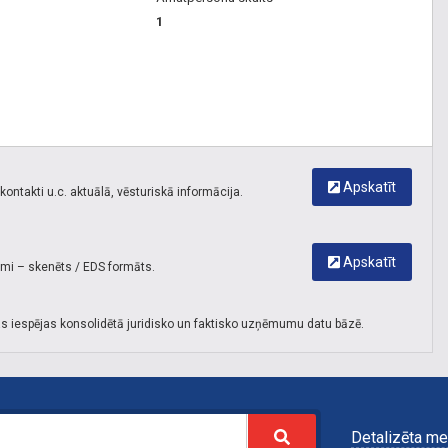
infrasarkanās gaismas prožektori, parkošanās sistēmas,
1
sadales skapji, sadalnes, piekļuves sistēmas,
signalizācijas, signalizācijas uzstādīšana, Videokameru
testēšana atbilstoši specifikācijai, HIKVIZION, DAHAU, Axis.
Videonovērošana Čiekurkalns
,
Videonovērošanas sistēmas
Čiekurkalns
,
Apsardzes sistēmas Čiekurkalns
,
Drošības
sistēmas Čiekurkalns
,
Piekļuves kontroles sistēmas
Apskatīt
ontakti u.c. aktuālā, vēsturiskā informācija.
Čiekurkalns
Apskatīt
umi – skenēts / EDS formāts.
s iespējas konsolidētā juridisko un faktisko uzņēmumu datu bāzē.
Detalizēta me