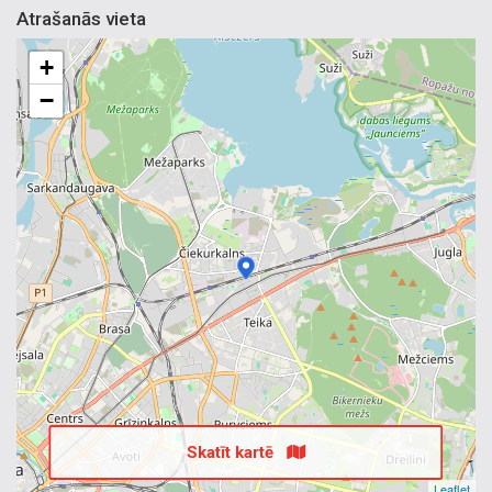
Atrašanās vieta
+
−
Skatīt kartē
Leaflet