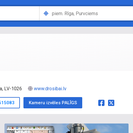
īga, LV-1026
www.drosibai.lv
515083
Kameru izvēles PALĪGS