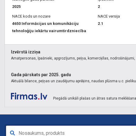
2025
2
NACE kods un nozare
NACE versija
4650 Informācijas un komunikāciju
2.1
tehnoloģiju iekārtu vairumtirdzniecība
Izvērstā izziņa
Amatpersonas, īpašnieki, apgrozījums, peļņa, komercķīlas, nodrošinājumi, k
Gada pārskats par 2025. gadu
Aktuālā bilance, peļņas un zaudējumu aprēķins, naudas plūsma u.c. pielik
Piegādā unikāli plašas un ātras satura meklēšana