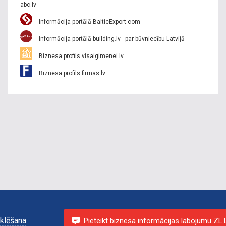
abc.lv
Informācija portālā BalticExport.com
Informācija portālā building.lv - par būvniecību Latvijā
Biznesa profils visaigimenei.lv
Biznesa profils firmas.lv
klēšana
Pieteikt biznesa informācijas labojumu ZL.