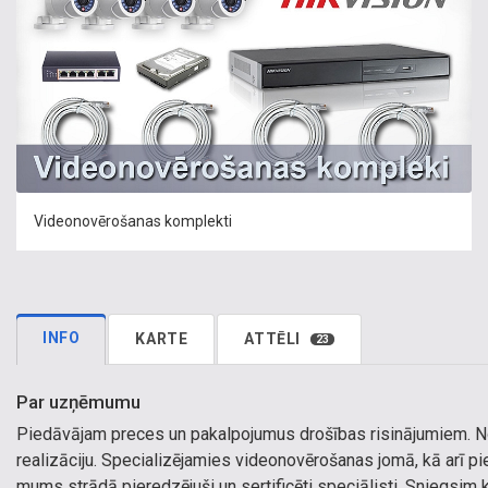
Videonovērošanas komplekti
INFO
KARTE
ATTĒLI
23
Par uzņēmumu
Piedāvājam preces un pakalpojumus drošības risinājumiem. Nod
realizāciju. Specializējamies videonovērošanas jomā, kā arī pi
mums strādā pieredzējuši un sertificēti speciālisti. Sniegsim k