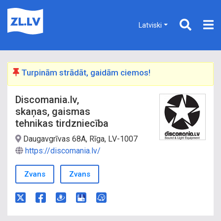
Latviski
Turpinām strādāt, gaidām ciemos!
Discomania.lv,
skaņas, gaismas
tehnikas tirdzniecība
Daugavgrīvas 68A, Rīga, LV-1007
https://discomania.lv/
Zvans
Zvans