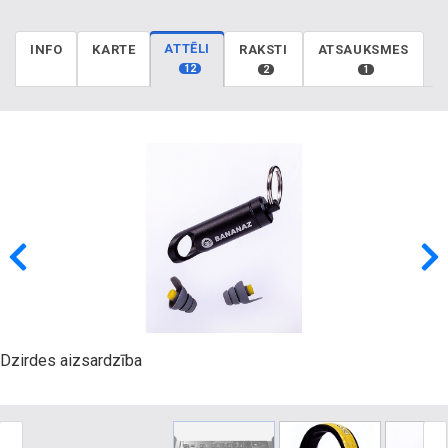
ATTĒLI
INFO
KARTE
RAKSTI
ATSAUKSMES
12
2
1
Dzirdes aizsardzība