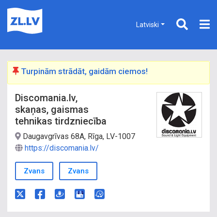
Latviski
Turpinām strādāt, gaidām ciemos!
Discomania.lv,
skaņas, gaismas
tehnikas tirdzniecība
Daugavgrīvas 68A, Rīga, LV-1007
https://discomania.lv/
Zvans
Zvans