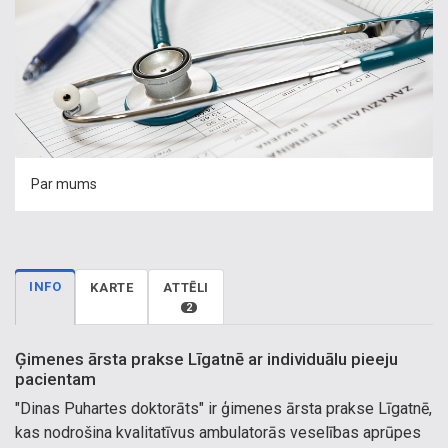
Par mums
INFO
KARTE
ATTĒLI
2
Ģimenes ārsta prakse Līgatnē ar individuālu pieeju
pacientam
"Dinas Puhartes doktorāts" ir ģimenes ārsta prakse Līgatnē,
kas nodrošina kvalitatīvus ambulatorās veselības aprūpes