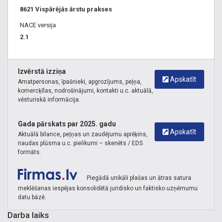
8621 Vispārējās ārstu prakses
NACE versija
2.1
Izvērstā izziņa
Apskatīt
Amatpersonas, īpašnieki, apgrozījums, peļņa,
komercķīlas, nodrošinājumi, kontakti u.c. aktuālā,
vēsturiskā informācija.
Gada pārskats par 2025. gadu
Apskatīt
Aktuālā bilance, peļņas un zaudējumu aprēķins,
naudas plūsma u.c. pielikumi – skenēts / EDS
formāts.
Piegādā unikāli plašas un ātras satura
meklēšanas iespējas konsolidētā juridisko un faktisko uzņēmumu
datu bāzē.
Darba laiks