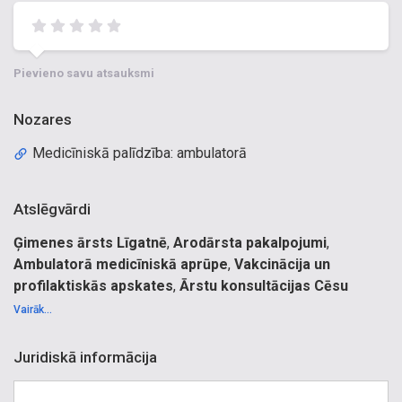
Pievieno savu atsauksmi
Nozares
Medicīniskā palīdzība: ambulatorā
Atslēgvārdi
Ģimenes ārsts Līgatnē
,
Arodārsta pakalpojumi
,
Ambulatorā medicīniskā aprūpe
,
Vakcinācija un
profilaktiskās apskates
,
Ārstu konsultācijas Cēsu
novadā
.
Vairāk...
Dina Puharte, ģimenes ārsts Dina Puharte, arodārsts Dina
Puharte, Dina Puharte-Zicmane, Ģimenes ārsts, arodārsts,
Juridiskā informācija
aroda veselības ārsts, arodslimību ārsts, aroda slimību
ārsts, doktorāts, pārsiešanas, potes, injekcijas, vakcinācija,