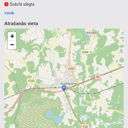
Šobrīd slēgts
Vairāk...
Atrašanās vieta
+
−