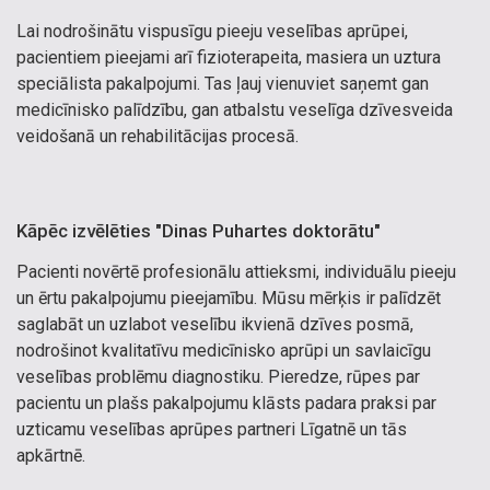
Lai nodrošinātu vispusīgu pieeju veselības aprūpei,
pacientiem pieejami arī fizioterapeita, masiera un uztura
speciālista pakalpojumi. Tas ļauj vienuviet saņemt gan
medicīnisko palīdzību, gan atbalstu veselīga dzīvesveida
veidošanā un rehabilitācijas procesā.
Kāpēc izvēlēties "Dinas Puhartes doktorātu"
Pacienti novērtē profesionālu attieksmi, individuālu pieeju
un ērtu pakalpojumu pieejamību. Mūsu mērķis ir palīdzēt
saglabāt un uzlabot veselību ikvienā dzīves posmā,
nodrošinot kvalitatīvu medicīnisko aprūpi un savlaicīgu
veselības problēmu diagnostiku. Pieredze, rūpes par
pacientu un plašs pakalpojumu klāsts padara praksi par
uzticamu veselības aprūpes partneri Līgatnē un tās
apkārtnē.