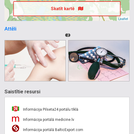
Skatīt kartē
Leaflet
Attēli
2
Saistītie resursi
Informācija Pilseta24 portālu tīklā
Informācija portālā medicine.lv
Informācija portālā BalticExport.com