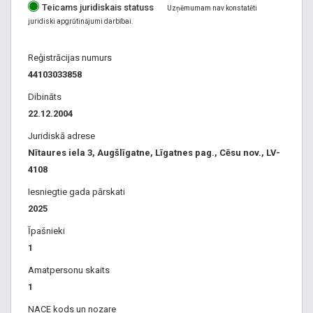
Teicams juridiskais statuss
ārsta konsultācijas, analīzes, profilaktiskās apskates,
Uzņēmumam nav konstatēti
juridiski apgrūtinājumi darbībai.
nosūtījumi pie speciālistiem, nozīmējumi pie speciālistiem,
sanitārās grāmatiņas, medicīniskās izziņas, medicīniskās
Reģistrācijas numurs
palīdzības sniegšana, asinsanalīzes, zāļu receptes.
44103033858
Dibināts
22.12.2004
Juridiskā adrese
Nītaures iela 3, Augšlīgatne, Līgatnes pag., Cēsu nov., LV-
4108
Iesniegtie gada pārskati
2025
Īpašnieki
1
Amatpersonu skaits
1
NACE kods un nozare