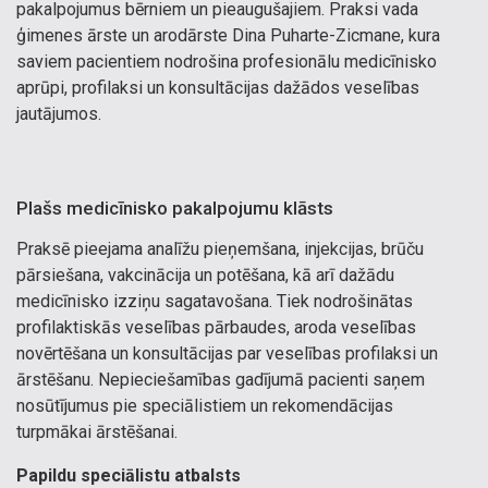
pakalpojumus bērniem un pieaugušajiem. Praksi vada
ģimenes ārste un arodārste Dina Puharte-Zicmane, kura
saviem pacientiem nodrošina profesionālu medicīnisko
aprūpi, profilaksi un konsultācijas dažādos veselības
jautājumos.
Plašs medicīnisko pakalpojumu klāsts
Praksē pieejama analīžu pieņemšana, injekcijas, brūču
pārsiešana, vakcinācija un potēšana, kā arī dažādu
medicīnisko izziņu sagatavošana. Tiek nodrošinātas
profilaktiskās veselības pārbaudes, aroda veselības
novērtēšana un konsultācijas par veselības profilaksi un
ārstēšanu. Nepieciešamības gadījumā pacienti saņem
nosūtījumus pie speciālistiem un rekomendācijas
turpmākai ārstēšanai.
Papildu speciālistu atbalsts