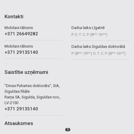
Kontakti
Mobilais tālrunis
Darba laiks Līgatnē
+371 26649282
P. O. T. C. P. (8⁰⁰-16⁰⁰)
Mobilais tālrunis
Darba laiks Siguldas doktorātā
+371 29135140
P. (8⁰⁰-19⁰⁰) O. T. C. P. (8⁰⁰-16⁰⁰)
Saistītie uzņēmumi
"Dinas Puhartes doktorāts", SIA,
Siguldas filiāle
Raiņa 5A, Sigulda, Siguldas nov.,
LV-2150
+371 29135140
Atsauksmes
1