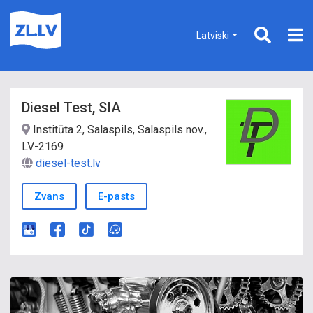
Latviski
Diesel Test, SIA
Institūta 2, Salaspils, Salaspils nov.,
LV-2169
diesel-test.lv
Zvans
E-pasts