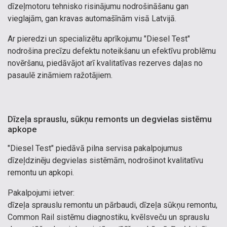
dīzeļmotoru tehnisko risinājumu nodrošināšanu gan
vieglajām, gan kravas automašīnām visā Latvijā.
Ar pieredzi un specializētu aprīkojumu "Diesel Test"
nodrošina precīzu defektu noteikšanu un efektīvu problēmu
novēršanu, piedāvājot arī kvalitatīvas rezerves daļas no
pasaulē zināmiem ražotājiem.
Dīzeļa sprauslu, sūkņu remonts un degvielas sistēmu
apkope
"Diesel Test" piedāvā pilna servisa pakalpojumus
dīzeļdzinēju degvielas sistēmām, nodrošinot kvalitatīvu
remontu un apkopi.
Pakalpojumi ietver:
dīzeļa sprauslu remontu un pārbaudi, dīzeļa sūkņu remontu,
Common Rail sistēmu diagnostiku, kvēlsveču un sprauslu