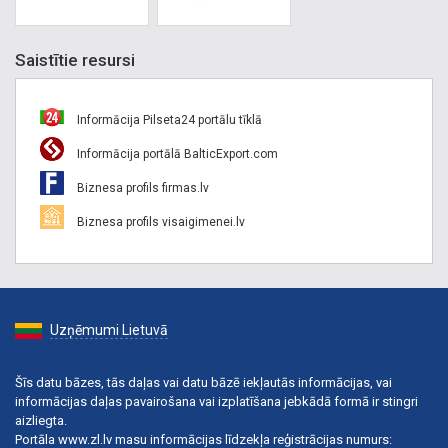
Saistītie resursi
Informācija Pilseta24 portālu tīklā
Informācija portālā BalticExport.com
Biznesa profils firmas.lv
Biznesa profils visaigimenei.lv
Uzņēmumi Lietuvā
Šīs datu bāzes, tās daļas vai datu bāzē iekļautās informācijas, vai
informācijas daļas pavairošana vai izplatīšana jebkādā formā ir stingri
aizliegta.
Portāla www.zl.lv masu informācijas līdzekļa reģistrācijas numurs: