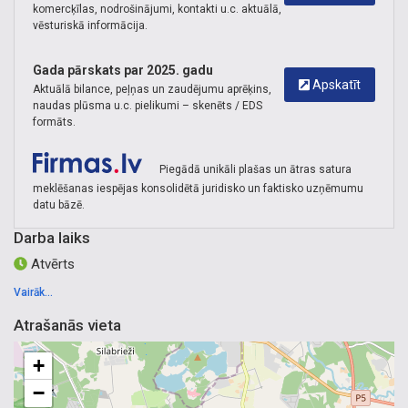
komercķīlas, nodrošinājumi, kontakti u.c. aktuālā,
vēsturiskā informācija.
Gada pārskats par 2025. gadu
Apskatīt
Aktuālā bilance, peļņas un zaudējumu aprēķins,
naudas plūsma u.c. pielikumi – skenēts / EDS
formāts.
Piegādā unikāli plašas un ātras satura
meklēšanas iespējas konsolidētā juridisko un faktisko uzņēmumu
datu bāzē.
Darba laiks
Atvērts
Vairāk...
Atrašanās vieta
+
−