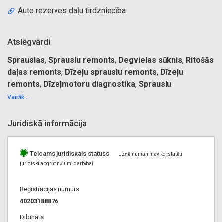
Auto rezerves daļu tirdzniecība
Atslēgvārdi
Sprauslas
,
Sprauslu remonts
,
Degvielas sūknis
,
Ritošās
daļas remonts
,
Dīzeļu sprauslu remonts
,
Dīzeļu
remonts
,
Dīzeļmotoru diagnostika
,
Sprauslu
demontāža
.
Vairāk...
Dīzeļu remonts, dīzeļu sprauslu remonts, dīzeļmotoru
diagnostika, diagnostika, Kravas auto apkope, rezerves
Juridiskā informācija
daļas. Auto remonts apkope. Common Rail, sūknis –
sprausla, sūknis, sūkņi, sūkņa, dīzelim, sūkņiem, sprauslas,
Teicams juridiskais statuss
sprauslas dīzeļu remonts, sprauslu remonts, auto
Uzņēmumam nav konstatēti
juridiski apgrūtinājumi darbībai.
diagnostika, auto rezerves daļas, degvielas sistēma, dīzeļa
sūknis, dīzeļsūknis, dīzeļsūkņi, dīzelis, dīzeļu sprauslas,
Reģistrācijas numurs
dīzeļmotori, dīzeļu smidzinātāji, dīzeļu iekārtas, dīzeļu
40203188876
remonta iekārtas, dīzeļu sūkņu remonts, dīzeļsūkņu
remonts, smidzinātāji dīzeliem, smidzinātājs, dzinējs,
Dibināts