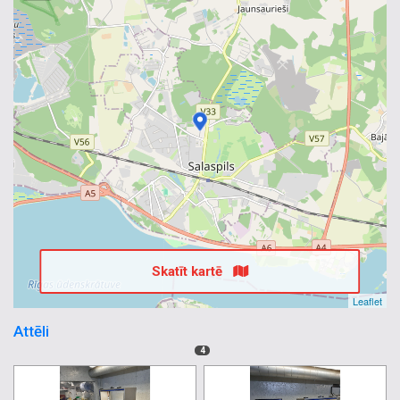
Skatīt kartē
Leaflet
Attēli
4