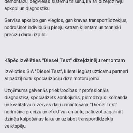
demontāžu, degvielas sistēmu tīrīšanu, kā arī dīzeļdzinēju
apkopi un diagnostiku.
Serviss apkalpo gan vieglos, gan kravas transportlīdzekļus,
nodrošinot individuālu pieeju katram klientam un tehniski
precīzu darbu izpildi.
Kāpēc izvēlēties "Diesel Test" dīzeļdzinēju remontam
Izvēloties SIA "Diesel Test", klienti iegūst uzticamu partneri
ar padziļinātu specializāciju dīzeļmotoru jomā.
Uzņēmuma galvenās priekšrocības ir profesionāla
diagnostika, specializēts aprīkojums, pieredzējusi komanda
un kvalitatīvu rezerves daļu izmantošana. "Diesel Test"
nodrošina precīzu un efektīvu remontu, palīdzot pagarināt
dzinēja kalpošanas laiku un uzlabot transportlīdzekļa
veiktspēju.