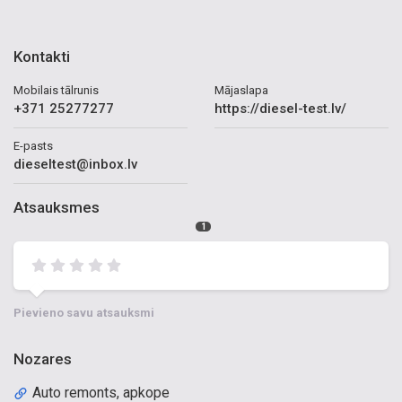
Kontakti
Mobilais tālrunis
Mājaslapa
+371 25277277
https://diesel-test.lv/
E-pasts
dieseltest@inbox.lv
Atsauksmes
1
Pievieno savu atsauksmi
Nozares
Auto remonts, apkope