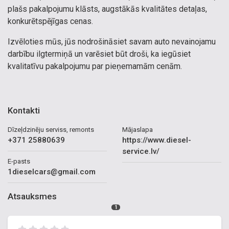
plašs pakalpojumu klāsts, augstākās kvalitātes detaļas,
konkurētspējīgas cenas.
Izvēloties mūs, jūs nodrošināsiet savam auto nevainojamu
darbību ilgtermiņā un varēsiet būt droši, ka iegūsiet
kvalitatīvu pakalpojumu par pieņemamām cenām.
Kontakti
Dīzeļdzinēju serviss, remonts
Mājaslapa
+371 25880639
https://www.diesel-
service.lv/
E-pasts
1dieselcars@gmail.com
Atsauksmes
1