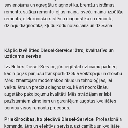
savienojumu un agregātu diagnostika, bremžu sistēmas
remonts, sajūga remonts, eļļas maiņa, sveču maiņa, izpūtēju
remonts, elektronisko sistēmu diagnostika un remonts,
dzinēju diagnostika, kļūdu kodu nolasīšana un dzēšana.
Kāpēc Izvēlēties Diesel-Service: ātrs, kvalitatīvs un
uzticams serviss
Izvēloties
Diesel-Service, jūs iegūstat uzticamu partneri,
kas rūpējas par jūsu transportlīdzekļa veiktspēju un drošību.
Mēs izmantojam modernākos rīkus un tehnoloģijas, lai
veiktu ātru un precīzu diagnostiku, kā arī nodrošinātu
augstāko pakalpojumu kvalitāti. Mēs strādājam ar labi
pazīstamiem zīmoliem un garantējam augstas kvalitātes
servisu visos remonta procesos.
Priekšrocības, ko piedāvā Diesel-Service
: Profesionāla
komanda, ātrs un efektīvs serviss, uzticamība un kvalitāte,