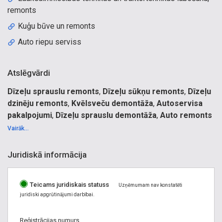
remonts
Kuģu būve un remonts
Auto riepu serviss
Atslēgvārdi
Dīzeļu sprauslu remonts
,
Dīzeļu sūkņu remonts
,
Dīzeļu
dzinēju remonts
,
Kvēlsveču demontāža
,
Autoservisa
pakalpojumi
,
Dīzeļu sprauslu demontāža
,
Auto remonts
Rīgā
,
Auto remonts apkope
,
Autoserviss Rīgā
,
Comman
Vairāk...
rail sprauslas
.
Dīzeļdzinēju serviss, dzinēju remonts, motoru remonts,
Juridiskā informācija
dzinēju motoru sprauslu remonts, dīzeļu sprauslu remonts,
Common Rail sprauslas, sprauslu sistēmas, dīzeļu sprauslu
Teicams juridiskais statuss
demontāža, kvēlspuldžu demontāža, visas sarežģītības
Uzņēmumam nav konstatēti
juridiski apgrūtinājumi darbībai.
demontāža, Dīzeļu motoru augstspiediena sūkņu remonts,
traktoru remonts, dīzeļu degvielas sistēmas remonts,
Reģistrācijas numurs