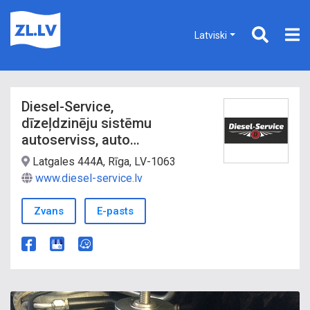
Latviski
Diesel-Service,
dīzeļdzinēju sistēmu
autoserviss, auto
remonta pakalpojumi
Latgales 444A, Rīga, LV-1063
www.diesel-service.lv
Zvans
E-pasts