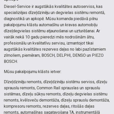
Diesel-Service ir augstākās kvalitātes autoserviss, kas
specializējas dīzeļdzinēju un degvielas sistēmu remontā,
diagnostikā un apkopē. Mūsu komanda piedāvā pilnu
pakalpojumu klāstu automašīnu un kravas automobiļu
dīzeļdegvielas sistēmu atjaunošanai un uzturēšanai. Ar
vairāk nekā 10 gadu pieredzi mēs nodrošinām ātru,
profesionālu un kvalitatīvu servisu, izmantojot tikai
augstākās kvalitātes rezerves daļas no labi pazīstamiem
zīmoliem, piemēram, BOSCH, DELPHI, DENSO un PIEZO
BOSCH.
Mūsu pakalpojumu klāsts ietver:
Dīzeļdzinēju remonts, dīzeļdzinēju sistēmu serviss, dīzeļu
sprauslu remonts, Common Rail sprauslas un sprauslu
sistēmas, dīzeļu sūkņu remonts, dīzeļu degvielas sistēmu
remonts, kvēlsveču demontāža, dīzeļu sprauslu demontāža,
kompresoru remonts, rezerves daļas, ritošās daļas
remonts, automašīnas sagatavošana TA, instrumentālā