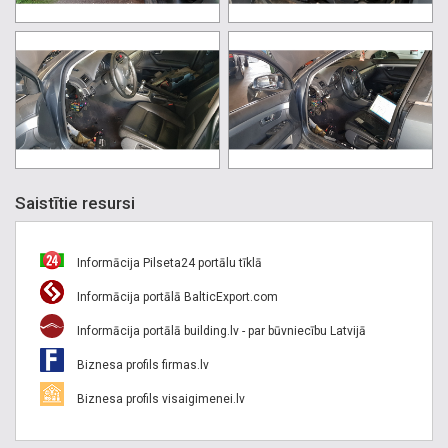
Saistītie resursi
Informācija Pilseta24 portālu tīklā
Informācija portālā BalticExport.com
Informācija portālā building.lv - par būvniecību Latvijā
Biznesa profils firmas.lv
Biznesa profils visaigimenei.lv