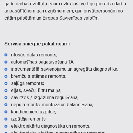
gadu darba rezultātā esam uzkrājuši vērtīgu pieredzi darbā
ar pasūtītājiem gan uzņēmumiem, gan privātpersonām no
citām pilsētām un Eiropas Savienības valstīm.
Servisa sniegtie pakalpojumi
ritošās daļas remonts;
automašīnas sagatavošana TA;
instrumentālā savienojumu un agregātu diagnostika;
bremžu sistēmas remonts;
sajūga remonts;
eļļas, sveču, filtru maiņa;
savirzes / izgāzuma regulēšana;
riepu remonts, montāža un balansēšana;
kondicionieru uzpilde;
izpūtēju remonts;
elektroiekārtu diagnostika un remonts;