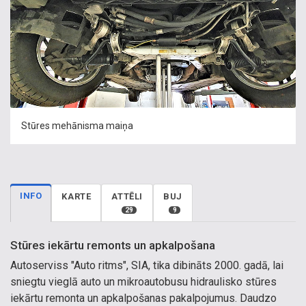
Stūres mehānisma maiņa
INFO
KARTE
ATTĒLI
BUJ
29
9
Stūres iekārtu remonts un apkalpošana
Autoserviss "Auto ritms", SIA, tika dibināts 2000. gadā, lai
sniegtu vieglā auto un mikroautobusu hidraulisko stūres
iekārtu remonta un apkalpošanas pakalpojumus. Daudzo