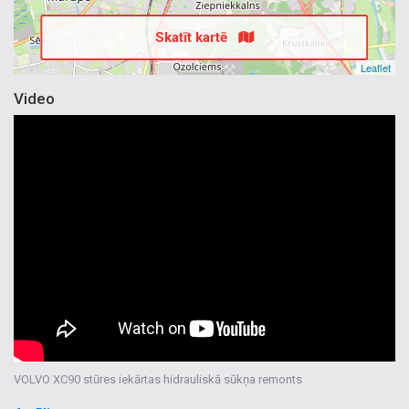
Skatīt kartē
Leaflet
Video
VOLVO XC90 stūres iekārtas hidrauliskā sūkņa remonts