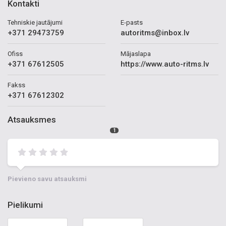
Kontakti
Tehniskie jautājumi
E-pasts
+371 29473759
autoritms@inbox.lv
Ofiss
Mājaslapa
+371 67612505
https://www.auto-ritms.lv
Fakss
+371 67612302
Atsauksmes
1
Pievieno savu atsauksmi
Pielikumi