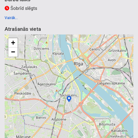
Šobrīd slēgts
Vairāk...
Atrašanās vieta
+
−