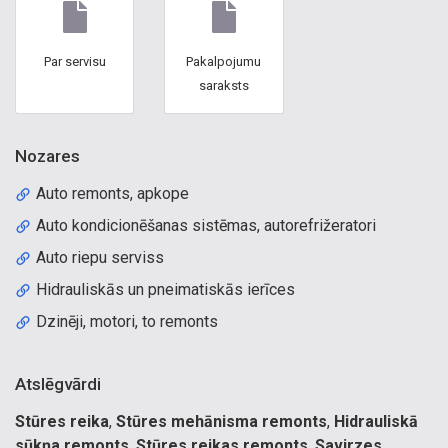
Par servisu
Pakalpojumu
saraksts
Nozares
Auto remonts, apkope
Auto kondicionēšanas sistēmas, autorefrižeratori
Auto riepu serviss
Hidrauliskās un pneimatiskās ierīces
Dzinēji, motori, to remonts
Atslēgvārdi
Stūres reika
,
Stūres mehānisma remonts
,
Hidrauliskā
sūkņa remonts
,
Stūres reikas remonts
,
Savirzes