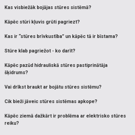
Kas visbiežāk bojājas stūres sistēmā?
Kāpēc stūri kļuvis grūti pagriezt?
Kas ir “stūres brīvkustība” un kāpēc tā ir bīstama?
Stūre klab pagriežot - ko darīt?
Kāpēc pazūd hidrauliskā stūres pastiprinātāja
šķidrums?
Vai drīkst braukt ar bojātu stūres sistēmu?
Cik bieži jāveic stūres sistēmas apkope?
Kāpēc ziemā dažkārt ir problēma ar elektrisko stūres
reiku?