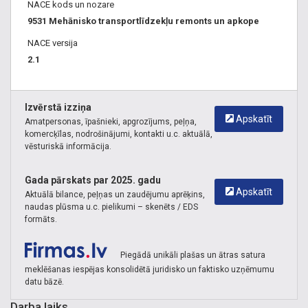
NACE kods un nozare
parkošanās, elektriskie logi, spoguļu apsilde un
9531 Mehānisko transportlīdzekļu remonts un apkope
elektropievads, gaisa balstiekārtas, klimata kontrole u.c.).
VW.
NACE versija
2.1
Autoserviss Rīgā Torņakalns
,
Hidrauliskā sūkņa remonts
Izvērstā izziņa
Torņakalns
,
Savirzes regulēšana Torņakalns
,
Stūres
Apskatīt
Amatpersonas, īpašnieki, apgrozījums, peļņa,
mehānisma remonts Torņakalns
,
Stūres reikas remonts
komercķīlas, nodrošinājumi, kontakti u.c. aktuālā,
Torņakalns
vēsturiskā informācija.
Gada pārskats par 2025. gadu
Apskatīt
Aktuālā bilance, peļņas un zaudējumu aprēķins,
naudas plūsma u.c. pielikumi – skenēts / EDS
formāts.
Piegādā unikāli plašas un ātras satura
meklēšanas iespējas konsolidētā juridisko un faktisko uzņēmumu
datu bāzē.
Darba laiks