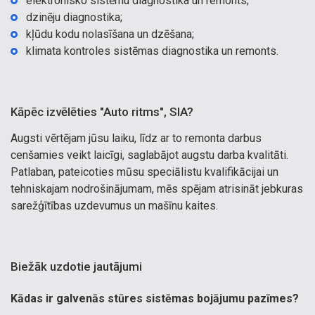
elektronisko sistēmu diagnostika un remonts;
dzinēju diagnostika;
kļūdu kodu nolasīšana un dzēšana;
klimata kontroles sistēmas diagnostika un remonts.
Kāpēc izvēlēties "Auto ritms", SIA?
Augsti vērtējam jūsu laiku, līdz ar to remonta darbus
cenšamies veikt laicīgi, saglabājot augstu darba kvalitāti.
Patlaban, pateicoties mūsu speciālistu kvalifikācijai un
tehniskajam nodrošinājumam, mēs spējam atrisināt jebkuras
sarežģītības uzdevumus un mašīnu kaites.
Biežāk uzdotie jautājumi
Kādas ir galvenās stūres sistēmas bojājumu pazīmes?