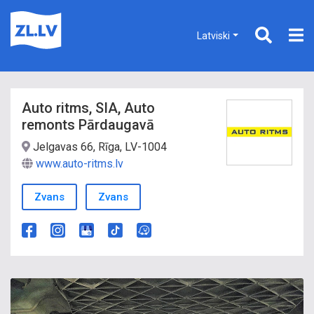
Latviski
Auto ritms, SIA, Auto
remonts Pārdaugavā
Jelgavas 66, Rīga, LV-1004
www.auto-ritms.lv
Zvans
Zvans