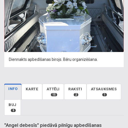
Diennakts apbedīšanas birojs. Bēru organizēšana.
INFO
KARTE
ATTĒLI
RAKSTI
ATSAUKSMES
15
2
1
BUJ
9
"Angel debesīs" piedāvā pilnīgu apbedīšanas