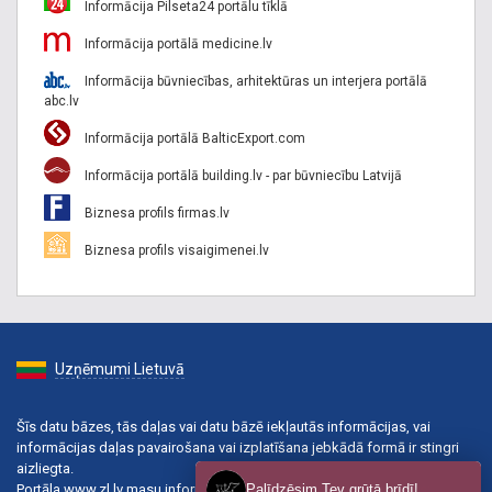
Informācija Pilseta24 portālu tīklā
Informācija portālā medicine.lv
Informācija būvniecības, arhitektūras un interjera portālā
abc.lv
Informācija portālā BalticExport.com
Informācija portālā building.lv - par būvniecību Latvijā
Biznesa profils firmas.lv
Biznesa profils visaigimenei.lv
Uzņēmumi Lietuvā
Šīs datu bāzes, tās daļas vai datu bāzē iekļautās informācijas, vai
informācijas daļas pavairošana vai izplatīšana jebkādā formā ir stingri
aizliegta.
Portāla www.zl.lv masu informācijas līdzekļa reģistrācijas numurs:
Palīdzēsim Tev grūtā brīdī!