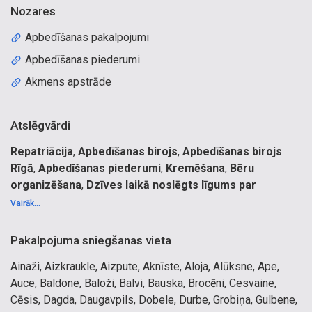
Nozares
Apbedīšanas pakalpojumi
Apbedīšanas piederumi
Akmens apstrāde
Atslēgvārdi
Repatriācija
,
Apbedīšanas birojs
,
Apbedīšanas birojs
Rīgā
,
Apbedīšanas piederumi
,
Kremēšana
,
Bēru
organizēšana
,
Dzīves laikā noslēgts līgums par
kremēšanu
,
Bēru pakalpojumi
.
Vairāk...
Apbedīšana Jūrmala
Kremācija
Pakalpojuma sniegšanas vieta
Mirušo transportēšana
Ainaži, Aizkraukle, Aizpute, Aknīste, Aloja, Alūksne, Ape,
Repatriācija
Auce, Baldone, Baloži, Balvi, Bauska, Brocēni, Cesvaine,
Eshumācija
Cēsis, Dagda, Daugavpils, Dobele, Durbe, Grobiņa, Gulbene,
Apbedīšanas pakalpojumi