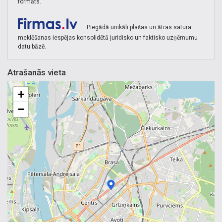
formāts.
Piegādā unikāli plašas un ātras satura
meklēšanas iespējas konsolidētā juridisko un faktisko uzņēmumu
datu bāzē.
Atrašanās vieta
+
−