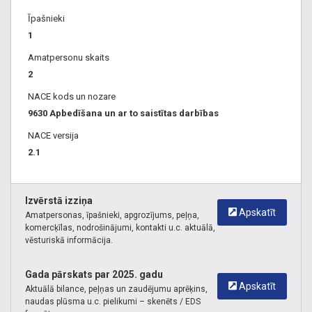
Bēru transporta pakalpojumi
Īpašnieki
Atvadu zāles Rīgā
1
Kremācijas pakalpojumu cenas
Amatpersonu skaits
Repatriācija no ārzemēm
2
Apbedīšanas pakalpojumi 24/7
Cik maksā zārks
NACE kods un nozare
9630 Apbedīšana un ar to saistītas darbības
Repatriācija Brasa
,
Apbedīšanas birojs Brasa
,
Apbedīšanas
NACE versija
birojs Rīgā Brasa
,
Apbedīšanas piederumi Brasa
,
Bēru
2.1
organizēšana Brasa
Izvērstā izziņa
Apskatīt
Amatpersonas, īpašnieki, apgrozījums, peļņa,
komercķīlas, nodrošinājumi, kontakti u.c. aktuālā,
vēsturiskā informācija.
Gada pārskats par 2025. gadu
Apskatīt
Aktuālā bilance, peļņas un zaudējumu aprēķins,
naudas plūsma u.c. pielikumi – skenēts / EDS