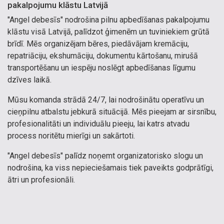
pakalpojumu klāstu Latvijā
"Angel debesīs" nodrošina pilnu apbedīšanas pakalpojumu
klāstu visā Latvijā, palīdzot ģimenēm un tuviniekiem grūtā
brīdī. Mēs organizējam bēres, piedāvājam kremāciju,
repatriāciju, ekshumāciju, dokumentu kārtošanu, mirušā
transportēšanu un iespēju noslēgt apbedīšanas līgumu
dzīves laikā.
Mūsu komanda strādā 24/7, lai nodrošinātu operatīvu un
cieņpilnu atbalstu jebkurā situācijā. Mēs pieejam ar sirsnību,
profesionalitāti un individuālu pieeju, lai katrs atvadu
process noritētu mierīgi un sakārtoti.
"Angel debesīs" palīdz noņemt organizatorisko slogu un
nodrošina, ka viss nepieciešamais tiek paveikts godprātīgi,
ātri un profesionāli.