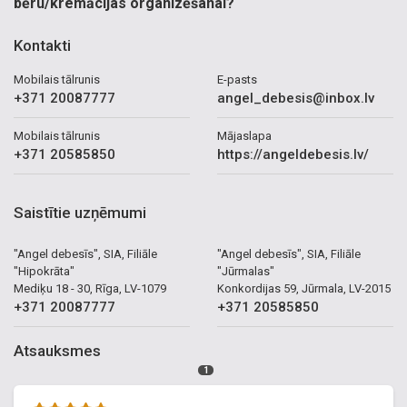
bēru/kremācijas organizēšanai?
Kontakti
Mobilais tālrunis
E-pasts
+371 20087777
angel_debesis@inbox.lv
Mobilais tālrunis
Mājaslapa
+371 20585850
https://angeldebesis.lv/
Saistītie uzņēmumi
"Angel debesīs", SIA, Filiāle
"Angel debesīs", SIA, Filiāle
"Hipokrāta"
"Jūrmalas"
Mediķu 18 - 30, Rīga, LV-1079
Konkordijas 59, Jūrmala, LV-2015
+371 20087777
+371 20585850
Atsauksmes
1