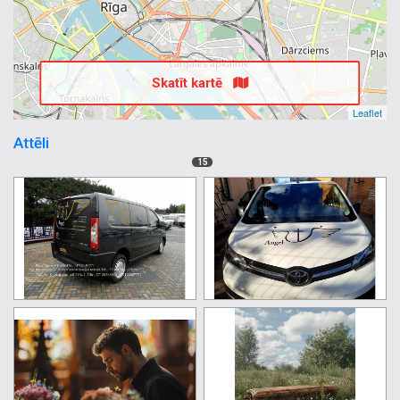
Skatīt kartē
Leaflet
Attēli
15