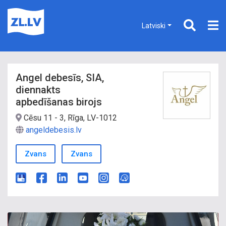
Latviski
Angel debesīs, SIA,
diennakts
apbedīšanas birojs
Cēsu 11 - 3, Rīga, LV-1012
angeldebesis.lv
Zvans
Zvans