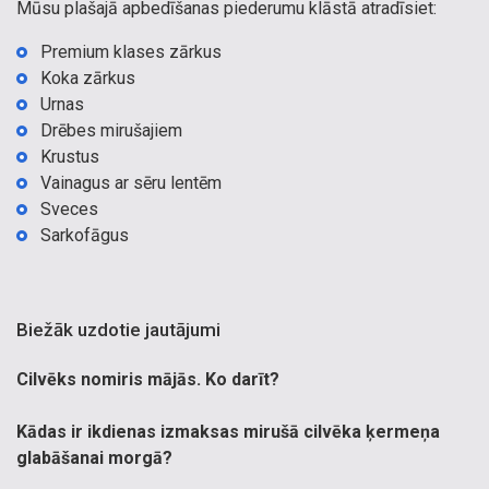
Mūsu plašajā apbedīšanas piederumu klāstā atradīsiet:
Premium klases zārkus
Koka zārkus
Urnas
Drēbes mirušajiem
Krustus
Vainagus ar sēru lentēm
Sveces
Sarkofāgus
Biežāk uzdotie jautājumi
Cilvēks nomiris mājās. Ko darīt?
Kādas ir ikdienas izmaksas mirušā cilvēka ķermeņa
glabāšanai morgā?