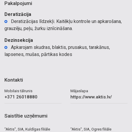
Pakalpojumi
Deratizācija
Deratizācijas līdzekļi. Kaitēkļu kontrole un apkarošana,
grauzēju, peļu, žurku iznīcināšana.
Dezinsekcija
Apkarojam skudras, blaktis, prusakus, tarakānus,
lapsenes, mušas, pārtikas kodes
Kontakti
Mobilais tālrunis
Mājaslapa
+371 26018880
https://www.aktis.lv/
Saistītie uzņēmumi
"Aktis", SIA, Kuldīgas filiāle
"Aktis", SIA, Ogres filiāle