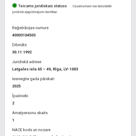
Teicams juridiskais statuss
(žurku, peļu) putnu kontrole, insektu, (prusaku, tarakānu,
Uzņēmumam nav konstatēti
juridiski apgrūtinājumi darbībai.
skudru,
mušu, odu, blusu, ērces, lapsenes, irši, blakšu, kurmju
Reģistrācijas numurs
kontrole) iznīcināšana,
40003104503
indēšana kafejnīcās, restorānos, viesnīcās, dzīvokļos,
daudzstāvu mājās,
Dibināts
slimnīcās, birojos, ofisos. Deratizācijas un dezinsekcijas
30.11.1992
inventāra
Juridiskā adrese
un līdzekļu tirdzniecība: ēsmu stacijas, monitoringa slazdi,
Latgales iela 65 – 49, Rīga, LV-1003
pretinsektu
Iesniegtie gada pārskati
lampas. Līgumu slēgšana un konsultācijas sanitārajos
2025
jautājumos. Slēdzam
ilgtermiņa un īstermiņa apkalpošanas līgumus ar veikaliem,
Īpašnieki
ražotnēm,
2
izglītības iestādēm, restorāniem, slimnīcām,
Amatpersonu skaits
namsaimniekiem, namu pārvaldēm,
1
viesu namiem, kafejnīcām, bērnu dārziem, sanatorijām,
NACE kods un nozare
atpūtas kompleksiem,