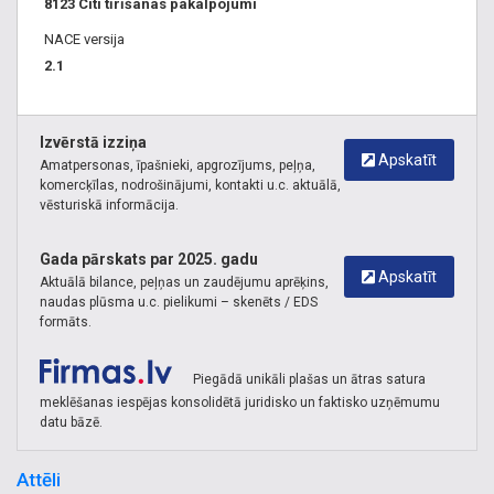
8123 Citi tīrīšanas pakalpojumi
sporta kompleksiem. Aizkraukle, Alūksne, Balvi, Bauska,
Cēsis, Daugavpils,
NACE versija
Gulbene, Jelgava, Jēkabpils, Kuldīga, Krāslava, Liepāja,
2.1
Ludza, Limbaži,
Madona, Ogre, Preiļi, Rēzekne, Saldus, Smiltene, Talsi,
Tukums, Valka,
Izvērstā izziņa
Apskatīt
Valmiera, Ventspils, Līvāni.
Amatpersonas, īpašnieki, apgrozījums, peļņa,
komercķīlas, nodrošinājumi, kontakti u.c. aktuālā,
vēsturiskā informācija.
Gada pārskats par 2025. gadu
Apskatīt
Aktuālā bilance, peļņas un zaudējumu aprēķins,
naudas plūsma u.c. pielikumi – skenēts / EDS
formāts.
Piegādā unikāli plašas un ātras satura
meklēšanas iespējas konsolidētā juridisko un faktisko uzņēmumu
datu bāzē.
Attēli