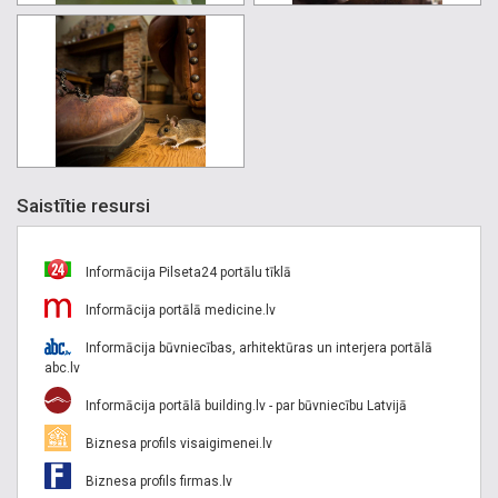
Saistītie resursi
Informācija Pilseta24 portālu tīklā
Informācija portālā medicine.lv
Informācija būvniecības, arhitektūras un interjera portālā
abc.lv
Informācija portālā building.lv - par būvniecību Latvijā
Biznesa profils visaigimenei.lv
Biznesa profils firmas.lv