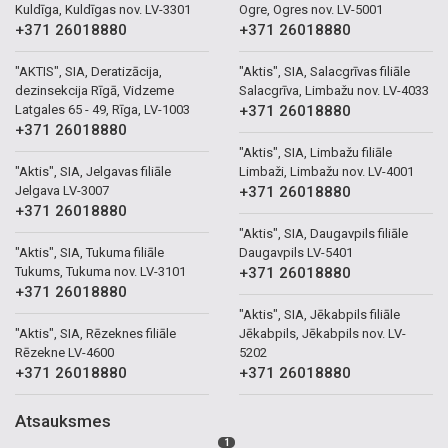
Kuldīga, Kuldīgas nov. LV-3301
Ogre, Ogres nov. LV-5001
+371 26018880
+371 26018880
"AKTIS", SIA, Deratizācija,
"Aktis", SIA, Salacgrīvas filiāle
dezinsekcija Rīgā, Vidzeme
Salacgrīva, Limbažu nov. LV-4033
Latgales 65 - 49, Rīga, LV-1003
+371 26018880
+371 26018880
"Aktis", SIA, Limbažu filiāle
"Aktis", SIA, Jelgavas filiāle
Limbaži, Limbažu nov. LV-4001
Jelgava LV-3007
+371 26018880
+371 26018880
"Aktis", SIA, Daugavpils filiāle
"Aktis", SIA, Tukuma filiāle
Daugavpils LV-5401
Tukums, Tukuma nov. LV-3101
+371 26018880
+371 26018880
"Aktis", SIA, Jēkabpils filiāle
"Aktis", SIA, Rēzeknes filiāle
Jēkabpils, Jēkabpils nov. LV-
Rēzekne LV-4600
5202
+371 26018880
+371 26018880
Atsauksmes
1