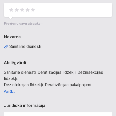
Pievieno savu atsauksmi
Nozares
Sanitārie dienesti
Atslēgvārdi
Sanitārie dienesti. Deratizācijas līdzekļi. Dezinsekcijas
līdzekļi.
Dezinfekcijas līdzekļi. Deratizācijas pakalpojumi.
Dezinsekcijas pakalpojumi.
Vairāk...
Dezinfekcijas pakalpojumi. Deratizācija, dezinsekcija,
dezinfekcija
Juridiskā informācija
visā Latvijā. Telpu un autotransporta dezinfekcija.
Profesionāla grauzēju,