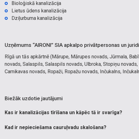
Bioloģiskā kanalizācija
Lietus ūdens kanalizācija
Dziļurbuma kanalizācija
Uzņēmums “AIRONI” SIA apkalpo privātpersonas un jurid
Rīgā un tās apkārtnē (Mārupe, Mārupes novads, Jūrmala, Babī
novads, Salaspils, Salaspils novads, Ulbroka, Stopiņu novads,
Carnikavas novads, Ropaži, Ropažu novads, Inčukalns, Inčukalna n
Biežāk uzdotie jautājumi
Kas ir kanalizācijas tīrīšana un kāpēc tā ir svarīga?
Kad ir nepieciešama cauruļvadu skalošana?