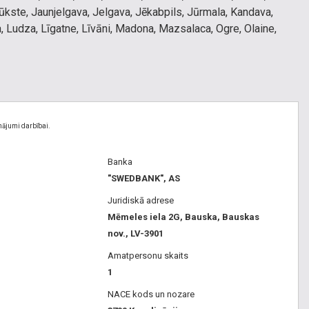
tirdzniecības centriem, autoservisiem, automazgātuvēm,
lūkste, Jaunjelgava, Jelgava, Jēkabpils, Jūrmala, Kandava,
Cauruļvadu remonts,
a, Ludza, Līgatne, Līvāni, Madona, Mazsalaca, Ogre, Olaine,
Avārijas darbi, Kanalizācijas privātmājām, bioloģiskā, lietus
jiena, Sabile, Salacgrīva, Salaspils, Saldus, Saulkrasti, Seda,
ūdens, BIO, eko kanalizācija, Aizdambējusies kanalizācija,
Talsi, Tukums, Valdemārpils, Valka, Valmiera, Vangaži,
Ēku iekšējais ūdensvads un kanalizācija, Kanalizācijas
+ vēl 495 pagastos, + vēl 12 novados
privātmājā izmaksas, Dziļurbuma aku tīrīšana.
Kanalizācijas tīrīšana Sarkandaugava
,
Aku remonts
nājumi darbībai.
Sarkandaugava
,
Kanalizācija Sarkandaugava
,
Asenizācija
Sarkandaugava
,
Avārijas dienesti Sarkandaugava
Banka
"SWEDBANK", AS
Juridiskā adrese
Mēmeles iela 2G, Bauska, Bauskas
nov., LV-3901
Amatpersonu skaits
1
NACE kods un nozare