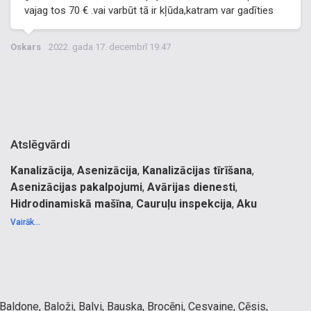
vajag tos 70 € .vai varbūt tā ir kļūda,katram var gadīties
Oskars
2022. gada 17. decembrī 19:47
Atslēgvārdi
Kanalizācija
,
Asenizācija
,
Kanalizācijas tīrīšana
,
Asenizācijas pakalpojumi
,
Avārijas dienesti
,
Hidrodinamiskā mašīna
,
Cauruļu inspekcija
,
Aku
remonts
,
Kanalizācijas atsūknēšana
.
Vairāk...
Cauruļvadu skalošana, aku tīrīšana, kanalizācijas attīrīšana,
atsūknēšana, renovācijas darbi. CCTV video inspekcija.
Tauku atsūknēšana, Attīrīšanas iekārtu apsaimniekošana,
Tehniskie risinājumi transportēšanas jomā privātmājām,
daudzdzīvokļu mājām, industriālajām ražotnēm,
 Baldone, Baloži, Balvi, Bauska, Brocēni, Cesvaine, Cēsis,