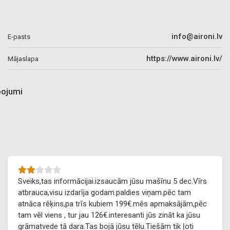
info@aironi.lv
E-pasts
https://www.aironi.lv/
Mājaslapa
pojumi
Sveiks,tas informācijai.izsaucām jūsu mašīnu 5 dec.Vīrs
atbrauca,visu izdarīja godam.paldies viņam.pēc tam
atnāca rēķins,pa trīs kubiem 199€.mēs apmaksājām,pēc
tam vēl viens , tur jau 126€.interesanti jūs zināt ka jūsu
grāmatvede tā dara.Tas bojā jūsu tēlu.Tiešām tik ļoti