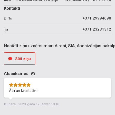
RI18AA0020 / 16.07.2018
Atkritumu apsaimniekošanas atļauja
Kontakti
+371 29994690
Emīls
+371 23231312
Iļja
Nosūtīt ziņu uzņēmumam Aironi, SIA, Asenizācijas pakal
Sūti ziņu
Atsauksmes
2
Ātri un kvalitatīvi!
Gunārs
2020. gada 17. janvārī 10:18