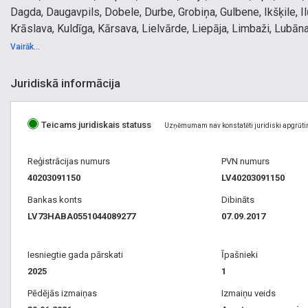
Dagda, Daugavpils, Dobele, Durbe, Grobiņa, Gulbene, Ikšķile, I
Krāslava, Kuldīga, Kārsava, Lielvārde, Liepāja, Limbaži, Lubān
Piltene, Preiļi, Priekule, Pāvilosta, Pļaviņas, Rēzekne, Rīga, Rū
Vairāk...
Sigulda, Skrunda, Smiltene, Staicele, Stende, Strenči, Subate, 
Varakļāni, Ventspils, Viesīte, Viļaka, Viļāni, Zilupe, Ķegums, 
Juridiskā informācija
Teicams juridiskais statuss
Uzņēmumam nav konstatēti juridiski apgrūti
Reģistrācijas numurs
PVN numurs
40203091150
LV40203091150
Bankas konts
Dibināts
LV73HABA0551044089277
07.09.2017
Iesniegtie gada pārskati
Īpašnieki
2025
1
Pēdējās izmaiņas
Izmaiņu veids