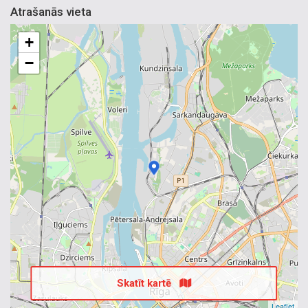
Atrašanās vieta
+
−
Skatīt kartē
Leaflet