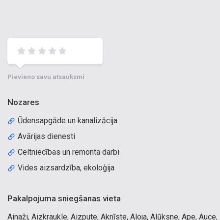
Pievieno savu atsauksmi
Nozares
Ūdensapgāde un kanalizācija
Avārijas dienesti
Celtniecības un remonta darbi
Vides aizsardzība, ekoloģija
Pakalpojuma sniegšanas vieta
Ainaži, Aizkraukle, Aizpute, Aknīste, Aloja, Alūksne, Ape, Auce,