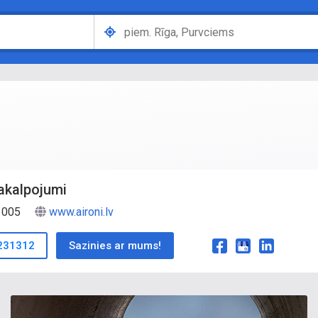
pakalpojumi
-1005
www.aironi.lv
231312
Sazinies ar mums!