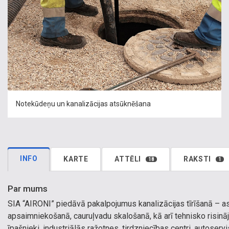
Notekūdeņu un kanalizācijas atsūknēšana
INFO
KARTE
ATTĒLI
RAKSTI
18
1
Par mums
SIA “AIRONI” piedāvā pakalpojumus kanalizācijas tīrīšanā – ase
apsaimniekošanā, cauruļvadu skalošanā, kā arī tehnisko risinā
īpašnieki, industriālās ražotnes, tirdzniecības centri, autos