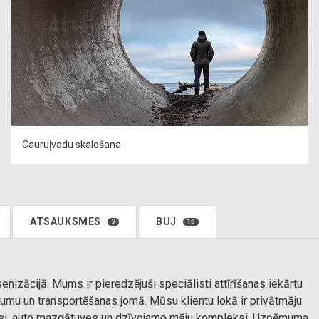
Cauruļvadu skalošana
ATSAUKSMES
BUJ
2
10
nizācijā. Mums ir pieredzējuši speciālisti attīrīšanas iekārtu
jumu un transportēšanas jomā. Mūsu klientu lokā ir privātmāju
ervisi, auto mazgātuves un dzīvojamo māju kompleksi. Uzņēmuma