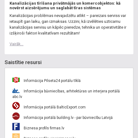
Kanalizācijas tīrīšana privātmājās un komercobjektos: kā
novērst aizsērējumu un saglabāt tīras sistēmas
Kanalizācijas problēmas nevajadzētu atlikt – pareizais serviss var
ietaupīt gan laiku, gan izmaksas. Uzzini, kā izvēlēties uzticamu
kanalizācijas servisu un kāpēc pieredze, tehnika un operativitāte ir
izšķiroši faktori kvalitatīvam rezultātam!
Vairāk...
Saistītie resursi
Informācija Pilseta24 portālu tīklā
Informācija būvniecības, arhitektūras un interjera portālā
abc.lv
Informācija portālā BalticExport.com
Informācija portālā building.lv - par būvniecību Latvijā
Biznesa profils firmas.lv