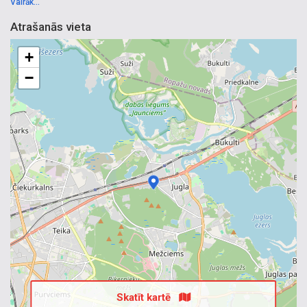
Vairāk...
Atrašanās vieta
+
−
Skatīt kartē