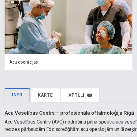
Acu operācijas
INFO
KARTE
ATTĒLI
7
Acu Veselības Centrs – profesionāla oftalmoloģija Rīgā
Acu Veselības Centrs (AVC) nodrošina pilna spektra acu vesel
redzes pārbaudēm līdz sarežģītām acu operācijām un lāzerķiru