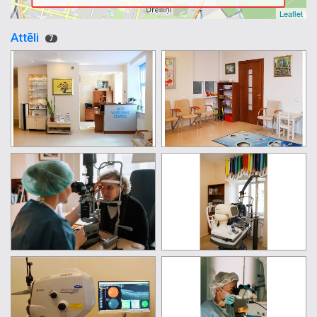
Leaflet
Attēli
7