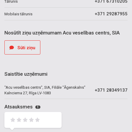
+371 67310205
Tālrunis
+371 29287955
Mobilais tālrunis
Nosūtīt ziņu uzņēmumam Acu veselības centrs, SIA
Sūti ziņu
Saistītie uzņēmumi
"Acu veselības centrs", SIA, Filiāle "Āgenskalns"
+371 28349137
Kalnciema 27, Rīga LV-1083
Atsauksmes
1