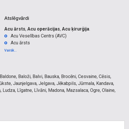
Atslēgvārdi
Acu ārsts
,
Acu operācijas
,
Acu ķirurģija
.
Acu Veselības Centrs (AVC)
Acu ārsts
Bērnu acu ārsts
Vairāk...
Oftalmologs
Optometrists
Acu klīnika
 Baldone, Baloži, Balvi, Bauska, Brocēni, Cesvaine, Cēsis,
Acu slimību diagnostika
lūkste, Jaunjelgava, Jelgava, Jēkabpils, Jūrmala, Kandava,
Acu slimību ārstēšana
a, Ludza, Līgatne, Līvāni, Madona, Mazsalaca, Ogre, Olaine,
Profilaktiskā redzes pārbaude
jiena, Sabile, Salacgrīva, Salaspils, Saldus, Saulkrasti, Seda,
Redzes pārbaude bērniem
Talsi, Tukums, Valdemārpils, Valka, Valmiera, Vangaži,
Redzes korekcija
Ķekava, + vēl 509 pagastos
Redzes veselība
Acu izmeklēšana
OCT (optiskā koherentā tomogrāfija)