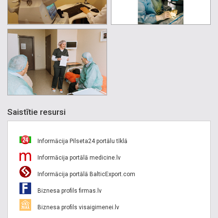
Saistītie resursi
Informācija Pilseta24 portālu tīklā
Informācija portālā medicine.lv
Informācija portālā BalticExport.com
Biznesa profils firmas.lv
Biznesa profils visaigimenei.lv