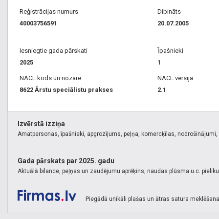
Reģistrācijas numurs
Dibināts
40003756591
20.07.2005
Iesniegtie gada pārskati
Īpašnieki
2025
1
NACE kods un nozare
NACE versija
8622 Ārstu speciālistu prakses
2.1
Izvērstā izziņa
Amatpersonas, īpašnieki, apgrozījums, peļņa, komercķīlas, nodrošinājumi, k
Gada pārskats par 2025. gadu
Aktuālā bilance, peļņas un zaudējumu aprēķins, naudas plūsma u.c. pielik
Piegādā unikāli plašas un ātras satura meklēšana