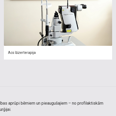
Acs lāzerterapija
ības aprūpi bērniem un pieaugušajiem – no profilaktiskām
rģijai.