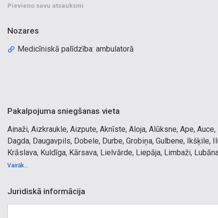
Pievieno savu atsauksmi
Nozares
Medicīniskā palīdzība: ambulatorā
Pakalpojuma sniegšanas vieta
Ainaži, Aizkraukle, Aizpute, Aknīste, Aloja, Alūksne, Ape, Auce,
Dagda, Daugavpils, Dobele, Durbe, Grobiņa, Gulbene, Ikšķile, I
Krāslava, Kuldīga, Kārsava, Lielvārde, Liepāja, Limbaži, Lubān
Piltene, Preiļi, Priekule, Pāvilosta, Pļaviņas, Rēzekne, Rīga, Rū
Vairāk...
Sigulda, Skrunda, Smiltene, Staicele, Stende, Strenči, Subate, 
Varakļāni, Ventspils, Viesīte, Viļaka, Viļāni, Zilupe, Ķegums, 
Juridiskā informācija