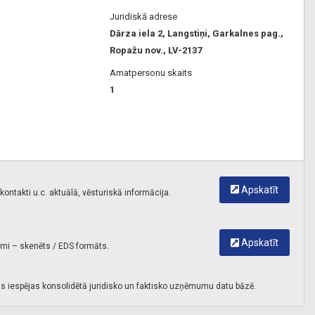
Redzes lauka pārbaude
Juridiskā adrese
Acs spiediena mērīšana
Dārza iela 2, Langstiņi, Garkalnes pag.,
Acs biometrija
Ropažu nov., LV-2137
Acs ultrasonogrāfija
Amatpersonu skaits
Acu sausuma diagnostika
1
Sausās acs sindroms
Katarakta
Kataraktas operācija
Sekundārās kataraktas lāzeršķelšana (YAG lāzers)
Glaukoma
Glaukomas operācija
Apskatīt
Glaukomas lāzerterapija
ontakti u.c. aktuālā, vēsturiskā informācija.
Tīklenes slimības
Vecuma makulas deģenerācija
Apskatīt
Tīklenes lāzerterapija
umi – skenēts / EDS formāts.
Dzeltenais lāzers (mikropulsa, zemsliekšņa)
Intravitreālās injekcijas
s iespējas konsolidētā juridisko un faktisko uzņēmumu datu bāzē.
Avastin injekcija
Eylea injekcija