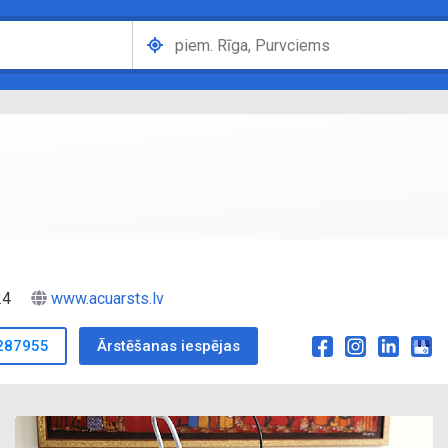
024
www.acuarsts.lv
287955
Ārstēšanas iespējas